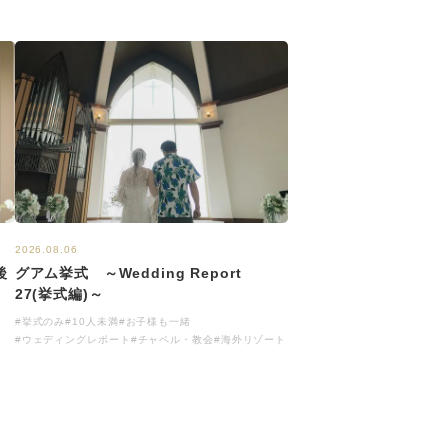
2026.08.06
後
グアム挙式 ～Wedding Report
27(挙式編)～
#挙式のみ
#10人未満
#お子様も一緒
#ウェディングレポート
#チャペル・教会
#海外リゾート