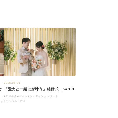
2026.08.01
「愛犬と一緒にが叶う」結婚式 part.3
ウ
#挙式のみ
#ペット
#ウェディングレポート
#チャペル・教会
ート