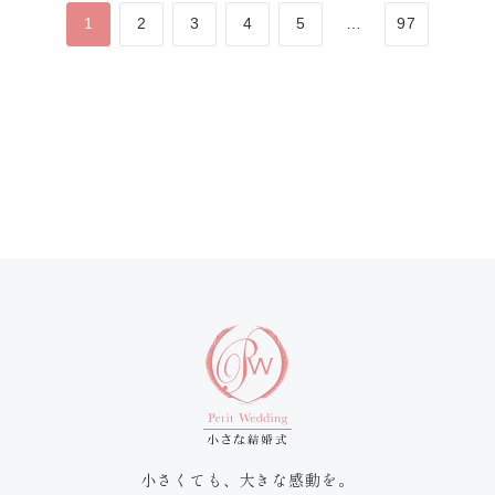
1
2
3
4
5
…
97
小さくても、大きな感動を。