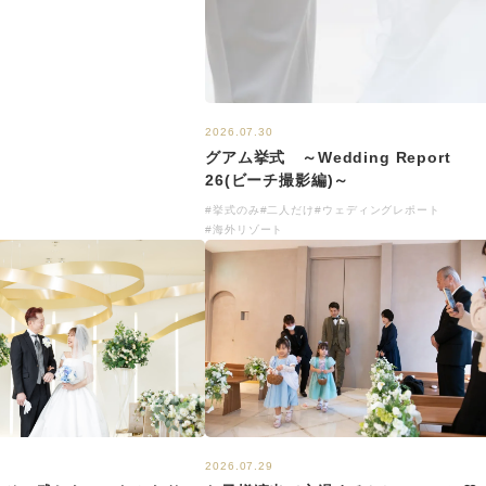
2026.07.30
グアム挙式 ～Wedding Report
26(ビーチ撮影編)～
#挙式のみ
#二人だけ
#ウェディングレポート
#海外リゾート
2026.07.29