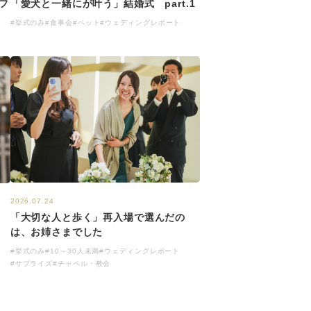
フ
「愛犬と一緒にが叶う」結婚式 part.1
♪
#挙式のみ
#食事会
#ペット
#ウェディングレポート
2026.07.24
「大切な人と歩く」再入場で選んだの
は、お姉さまでした
#挙式のみ
#10～30人未満
#ウェディングレポート
#サプライズ
#チャペル・教会