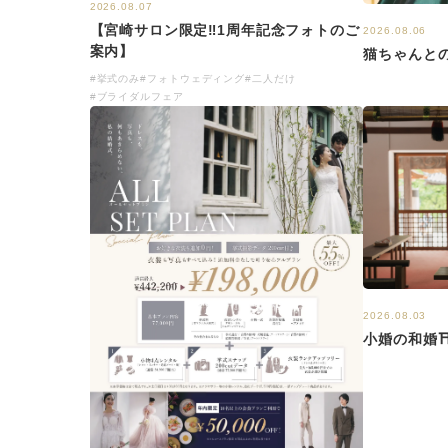
2026.08.07
【宮崎サロン限定‼1周年記念フォトのご
2026.08.06
案内】
猫ちゃんとの
#挙式のみ
#フォトウェディング
#二人だけ
#ブライダルフェア
2026.08.03
小婚の和婚⛩