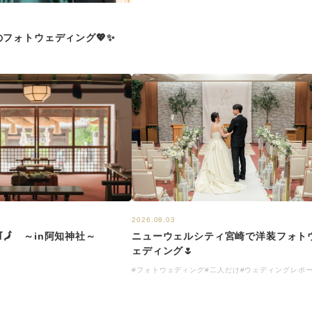
フォトウェディング💖✨
2026.08.03
️🗾 ～in阿知神社～
ニューウェルシティ宮崎で洋装フォト
ェディング🌷
#フォトウェディング
#二人だけ
#ウェディングレポ