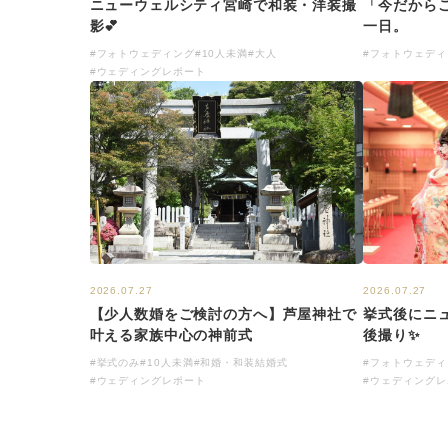
「今だから
ニューウェルシティ宮崎で和装・洋装撮
一日。
影💕
#フォトウェディ
#フォトウェディング
#10人未満
#大人
#ウェディングレポート
2026.07.27
2026.07.27
【少人数婚をご検討の方へ】芦屋神社で
挙式後にニ
叶える家族中心の神前式
後撮り✨
#挙式のみ
#10人未満
#和婚・和装結婚式
#フォトウェディ
#ウェディングレポート
#ウェディングレ