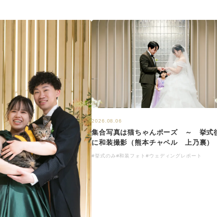
2026.08.06
集合写真は猫ちゃんポーズ ～ 挙式
に和装撮影（熊本チャペル 上乃裏）
#挙式のみ
#和装フォト
#ウェディングレポート