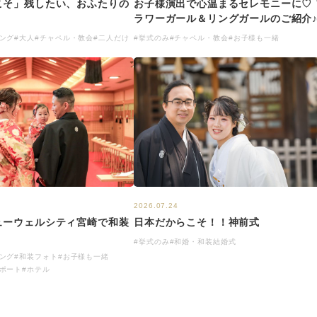
お子様演出で心温まるセレモニーに♡ 
こそ」残したい、おふたりの
ラワーガール＆リングガールのご紹介
#挙式のみ
#チャペル・教会
#お子様も一緒
ング
#大人
#チャペル・教会
#二人だけ
2026.07.24
ューウェルシティ宮崎で和装
日本だからこそ！！神前式
#挙式のみ
#和婚・和装結婚式
ング
#和装フォト
#お子様も一緒
ポート
#ホテル