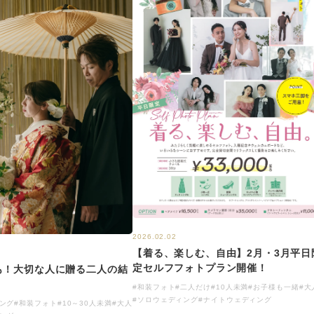
2026.02.02
【着る、楽しむ、自由】2月・3月平日
定セルフフォトプラン開催！
も！大切な人に贈る二人の結
#和装フォト
#二人だけ
#10人未満
#お子様も一緒
#大
#ソロウェディング
#ナイトウェディング
ング
#和装フォト
#10～30人未満
#大人