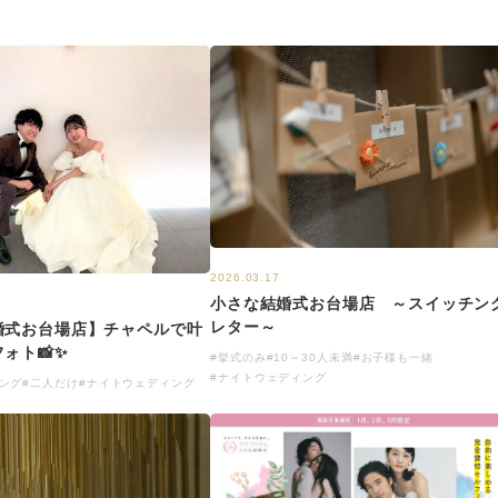
2026.03.17
小さな結婚式お台場店 ～スイッチン
レター～
婚式お台場店】チャペルで叶
ォト📸✨
#挙式のみ
#10～30人未満
#お子様も一緒
#ナイトウェディング
ング
#二人だけ
#ナイトウェディング