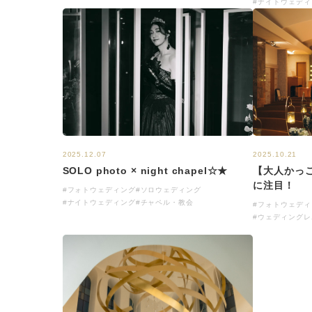
#ナイトウェディ
2025.12.07
2025.10.21
SOLO photo × night chapel☆★
【大人かっ
に注目！
#フォトウェディング
#ソロウェディング
#ナイトウェディング
#チャペル・教会
#フォトウェディ
#ウェディングレ