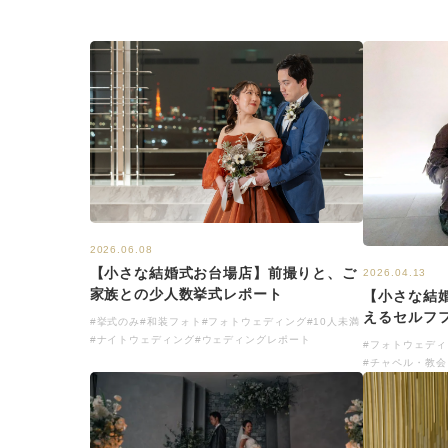
2026.06.08
【小さな結婚式お台場店】前撮りと、ご
2026.04.13
家族との少人数挙式レポート
【小さな結
えるセルフフ
#挙式のみ
#和装フォト
#フォトウェディング
#10人未満
#ナイトウェディング
#ウェディングレポート
#フォトウェディ
#チャペル・教会