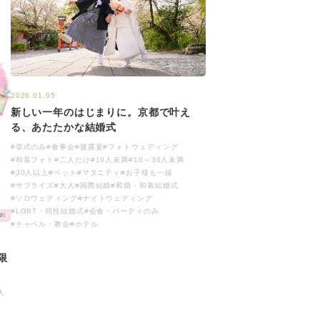
2026.01.05
新しい一年のはじまりに。京都で叶え
る、あたたかな結婚式
#挙式のみ
#食事会
#披露宴
#フォトウェディング
#和装フォト
#二人だけ
#10人未満
#10～30人未満
#30人以上
#ペット
#マタニティ
#お子様も一緒
#サプライズ
#大人
#国際結婚
#和婚・和装結婚式
#ソロウェディング
#ナイトウェディング
#LGBT・同性結婚式
#会食・パーティのみ
#チャペル・教会
#ホテル
限
人