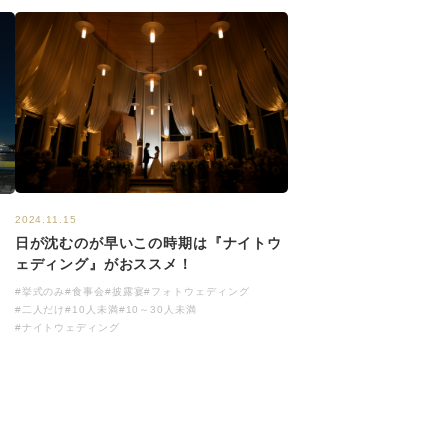
2024.11.15
日が沈むのが早いこの時期は『ナイトウ
ェディング』がおススメ！
#挙式のみ
#食事会
#披露宴
#フォトウェディング
#二人だけ
#10人未満
#10～30人未満
#ナイトウェディング