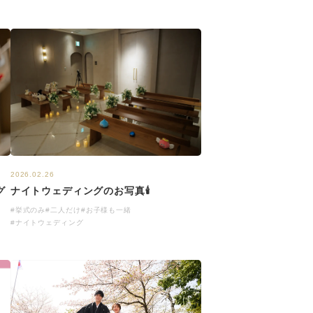
2026.02.26
ナイトウェディングのお写真🕯
グ
#挙式のみ
#二人だけ
#お子様も一緒
#ナイトウェディング