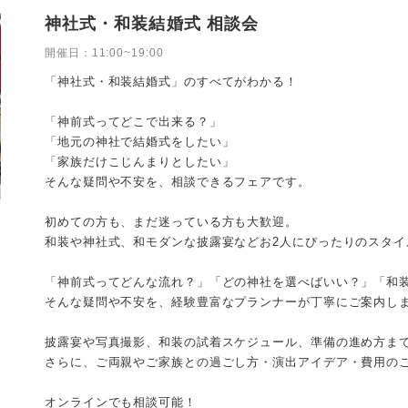
神社式・和装結婚式 相談会
開催日：
11:00~19:00
「神社式・和装結婚式」のすべてがわかる！
「神前式ってどこで出来る？」
「地元の神社で結婚式をしたい」
「家族だけこじんまりとしたい」
そんな疑問や不安を、相談できるフェアです。
初めての方も、まだ迷っている方も大歓迎。
和装や神社式、和モダンな披露宴などお2人にぴったりのスタイ
「神前式ってどんな流れ？」「どの神社を選べばいい？」「和
そんな疑問や不安を、経験豊富なプランナーが丁寧にご案内し
披露宴や写真撮影、和装の試着スケジュール、準備の進め方ま
さらに、ご両親やご家族との過ごし方・演出アイデア・費用の
オンラインでも相談可能！