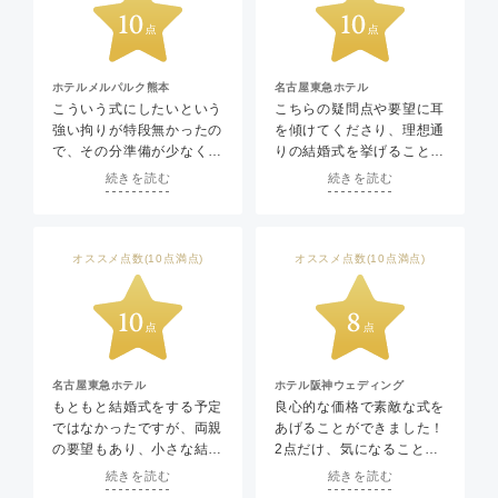
ホテルメルパルク熊本
名古屋東急ホテル
こういう式にしたいという
こちらの疑問点や要望に耳
強い拘りが特段無かったの
を傾けてくださり、理想通
で、その分準備が少なく？
りの結婚式を挙げることが
有難かったのですが、一生
できました。小さな結婚式
続きを読む
続きを読む
に一度の初めての式だった
を選んでよかったです。
ので本当にこれだけで大丈
夫なのか？準備不足ではな
いか？何か必要なことは他
オススメ点数(10点満点)
オススメ点数(10点満点)
にもあるのか？というのが
心配だったくらいで、それ
以外特に不安や不満はあり
ませんでした。いつも丁寧
に対応してくだり、疑問点
にはすぐ応えていただいて
名古屋東急ホテル
ホテル阪神ウェディング
いたので助かりました。ス
もともと結婚式をする予定
良心的な価格で素敵な式を
タッフの皆さんが優しい雰
ではなかったですが、両親
あげることができました！
囲気の方が多く、とても接
の要望もあり、小さな結婚
2点だけ、気になることが
しやすかったです。前述の
式でお願いすることになり
ありました。①お手本バイ
続きを読む
続きを読む
心配が一気に吹き飛ぶくら
ました。家族だけの式と食
トをお願いする人を数日前