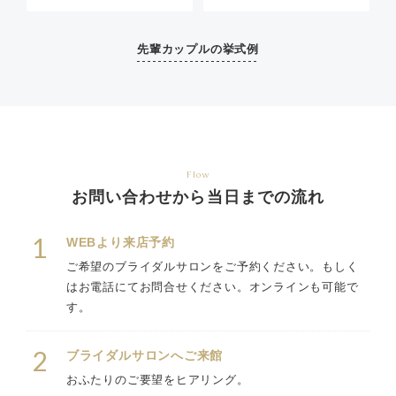
い当日は素敵な式にして頂
事会でしたが、せっかくな
に変更依頼しましたが、そ
けました。あっという間で
ので喜んでもらいたいと思
れが変更になっていなかっ
とても楽しかったです。本
い、場所と料理は希望のも
た。(次回の方と話してて
先輩カップルの挙式例
当にありがとうございま
のにしていただきました。
判明)②新郎新婦のテーブ
す。
それ以外は特にこだわりが
ルにメニュー表が置かれて
なかったため、スタッフの
いなかった。他はとても満
方にご意見をいただき決め
足しています！ありがとう
ていきましたが、その間の
ございました。
きめ細やかなフォローや、
適切なアドバイスのおかげ
Flow
で、結婚式当日は自分たち
お問い合わせから当日までの流れ
が想像していたよりはるか
に素敵なものになり、感動
しました。形式だけの式で
1
WEBより来店予約
いいかと思っていた私たち
が、立派な式を挙げること
ご希望のブライダルサロンをご予約ください。もしく
ができ、家族にもとても喜
はお電話にてお問合せください。オンラインも可能で
んでもらい、本当に良い思
す。
い出になりました。スタッ
フの皆様に心から感謝して
おります。
2
ブライダルサロンへご来館
おふたりのご要望をヒアリング。