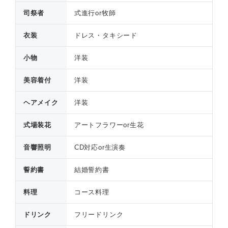
司祭者
式進行or牧師
衣装
ドレス・タキシード
小物
洋装
美容着付
洋装
ヘアメイク
洋装
式場装花
アートフラワーor生花
音響照明
CD対応or生演奏
誓約書
結婚誓約書
料理
コース料理
ドリンク
フリードリンク