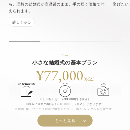
ら、理想の結婚式が高品質のまま、手の届く価格で叶
挙げたい
えられます。
詳しくみる
Plan
小さな結婚式の基本プラン
¥77,000
人前式
式進行
ウェディングド
(税込)
タキシード1着
小物一式
新郎・新婦着付
新婦ヘアメイク
CD対応
撮影1カット
レス1着
結婚誓約書
け
※土日祝日は、＋33,000円（税込）
※和装に変更の場合は＋18,000円（税込）となります。
※肌着･靴・ブーケは別途ご用意ください。購入･レンタルも可能です。
もっと見る