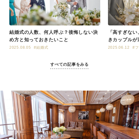
結婚式の人数、何人呼ぶ？後悔しない決
「高すぎない
め方と知っておきたいこと
きカップルが
ェディングの
2025.08.05
#結婚式
2025.06.12
#
すべての記事をみる