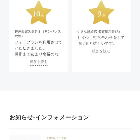
本当にこの人で良かったと
たい、という、とてもわが
思えるプランナーさんでし
ままなお願いをいたしまし
た！接客も丁寧で私たち夫
た。プランナーさんは、そ
婦のわがままも笑顔で引き
んな要望一つ一つにちゃん
受けてくださり、感謝しか
と応えてくださり、思い通
ありません。式に参列した
りの結婚式をしていただき
神戸西宮スタジオ（サンパレス
小さな結婚式 名古屋スタジオ
六甲）
親族たちも大変良かったと
ました。衣装合わせの際
もう少し打ち合わせをして
フォトプランを利用させて
言っておりました。
も、この歳でウェディング
頂けると嬉しいです。
いただきました。
ドレスが似合うわけがない
続きを読む
撮影まであまり余裕のない
のに、一生懸命盛り上げて
スケジュールで申し込んだ
くださり、楽しい時間を過
続きを読む
ためご迷惑をおかけしたと
ごさせていただきました。
思いますが、規則一辺倒で
当日は、大雨で残念だった
なく柔軟な対応をしていた
んですが、スタッフの
だき、大変助かりました！
方々、皆様とても暖かく迎
えてくださり、皆様で心に
残る結婚式を作り上げてく
ださいました。ほんとにあ
りがとうございました。
お知らせ-インフォメーション
2026.06.26