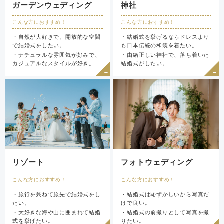
ガーデンウェディング
神社
こんな方におすすめ！
こんな方におすすめ！
・自然が大好きで、開放的な空間
・結婚式を挙げるならドレスより
で結婚式をしたい。
も日本伝統の和装を着たい。
・ナチュラルな雰囲気が好みで、
・由緒正しい神社で、落ち着いた
カジュアルなスタイルが好き。
結婚式がしたい。
リゾート
フォトウェディング
こんな方におすすめ！
こんな方におすすめ！
・旅行を兼ねて旅先で結婚式をし
・結婚式は恥ずかしいから写真だ
たい。
けで良い。
・大好きな海や山に囲まれて結婚
・結婚式の前撮りとして写真を撮
式を挙げたい。
りたい。