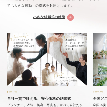
ても大きな感動」の挙式をお届けします。
小さな結婚式の特徴
point.01
point.02
自社一貫で叶える、安心価格の結婚式
全国ど
プランナー、衣装、美容、写真も。すべて自社だか
全国25