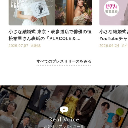
​小さな結婚式 東京・表参道店で俳優の恒
小さな結婚式
松祐里さん表紙の『PLACOLE＆
YouTube
DRESSY』2026年7月号が撮影されまし
撮影ロケ地と
2026.07.07
#雑誌
2026.06.24
#
た
すべてのプレスリリースをみる
Real Voice
お客様リアルボイス一覧