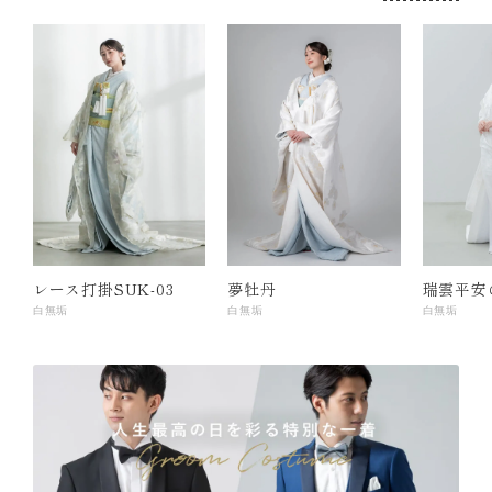
レース打掛SUK-03
夢牡丹
瑞雲平安
白無垢
白無垢
白無垢