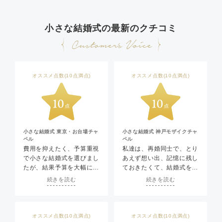
小さな結婚式の最新のクチコミ
オススメ点数(10点満点)
オススメ点数(10点満点)
小さな結婚式 東京・お台場チャ
小さな結婚式 神戸モザイクチャ
ペル
ペル
費用を抑えたく、予算重視
私達は、再婚同士で、とり
で小さな結婚式を選びまし
あえず想い出、記憶に残し
たが、結果予算を大幅に超
ておきたくて、結婚式をし
えてしまいました。でも、
ていただきました。正直、
続きを読む
続きを読む
それでもよかったと思える
再婚なのでお金はかけたく
くらい良い式になり、大変
なく、でも、チャペルでも
満足です。特に担当してく
結婚式には憧れもあり、費
ださったプランナーの方は
用抑えて理想の結婚式をし
オススメ点数(10点満点)
オススメ点数(10点満点)