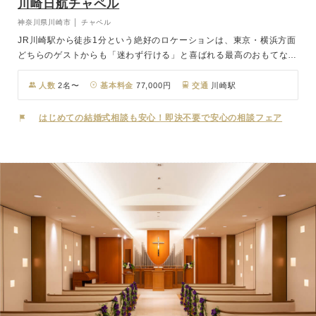
川崎日航チャペル
神奈川県川崎市 │ チャペル
JR川崎駅から徒歩1分という絶好のロケーションは、東京・横浜方面
どちらのゲストからも「迷わず行ける」と喜ばれる最高のおもてなし
に。 イタリアのサン・マルコ教会を彷彿とさせるチャペルは、本物
の大理石と木のベンチが調和し、少人数でも寂しくない柔らかな温も
人数
2名〜
基本料金
77,000円
交通
川崎駅
りに包まれています。 一流ホテルならではの充実した宿泊施設や本
格料理、そして洗練されたサービスが、お二人の門出にふさわしい安
はじめての結婚式相談も安心！即決不要で安心の相談フェア
心感と、背伸びしすぎない贅沢なひとときを叶えます。