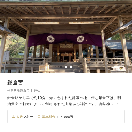
鎌倉宮
神奈川県鎌倉市 │ 神社
鎌倉駅から車で約10分、緑に包まれた静寂の地に佇む鎌倉宮は、明
治天皇の勅命によって創建 された由緒ある神社です。御祭神（ごさ
いじん） ・大塔宮護良親王は、後醍醐天皇の皇子として鎌倉 幕府倒
幕に尽力された勇敢な人物。その高潔な志を偲び、明治2年に明治天
人数
2名〜
基本料金
115,000円
皇自ら「鎌倉宮」と 名づけられました。紅白二色の鳥居が印象的な
境内は、春の新緑や秋の紅葉など四季の彩りに 包まれ、写真撮影に