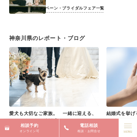
キャンペーン・ブライダルフェア一覧
神奈川県のレポート・ブログ
愛犬も大切なご家族。 一緒に迎える、
結婚式を挙げ
かけがえのない結婚式
るかけがえの
相談予約
電話相談
2026.07.09
#挙式のみ
#フォトウェディング
#
2026.06.18
#
オンライン可
相談・お問合せ
ペット