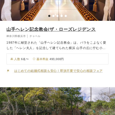
山手ヘレン記念教会/ザ・ローズレジデンス
神奈川県横浜市 │ チャペル
1987年に献堂された「山手ヘレン記念教会」は、バラをこよなく愛
した「ヘレン夫人」を記念して建てられた横浜 山手の丘に佇む小さ
な教会。 四半世紀ものあいだ、たくさんの誓いが交わされ、現在ま
でに10,000組以上のカップルを祝福してきた歴史ある教会です。優
人数
6名〜
基本料金
493,000円
しく、あたたかく、真心に満ちたこの場所で、これからもずっと、か
けがえのない愛を見守り続けます。 披露宴会場は横浜山手にたたず
はじめての結婚式相談も安心！即決不要で安心の相談フェア
むザ・ローズレジデンス。一軒家貸し切りで、お二人の想いを1組1
組オーダーメイドで実現します。大切な二人の新たな門出を一生の思
い出となるよう、演出していきます。