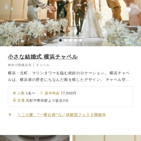
小さな結婚式 横浜チャペル
神奈川県横浜市 │ チャペル
横浜・元町、マリンタワーを臨む絶好のロケーション。 横浜チャペ
ルは、横浜港の歴史にちなんだ船を模したデザイン。 チャペル空間
は船の構造に着目し、丸みをもたすことで光で包まれたかのような柔
らかな印象。 バージンロードの先にオニキスを配置、海の宝石のよ
人数
1名〜
基本料金
77,000円
うにチャペルを輝かせます。 挙式の後は、同じ会場内に会食会場も
交通
元町中華街駅より徒歩2分
併設しており、移動の手間なくゲストの皆さまとお食事を楽しめま
す。
＼この夏、”一番お得”な／体験型フェスタ開催🌻