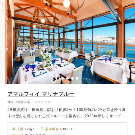
アマルフィイ マリナブルー
神奈川県横浜市 │ レストラン
JR横須賀線「横須賀」駅より徒歩5分！130種類のバラが咲き誇り幕
末の歴史を感じられるヴェルニー公園内に、2023年新しくオープン
したレストラン「アマルフィイ マリナブルー」。お昼は海を、夜は
夜景が見える絶好のロケーションでシェフ自慢の絶品料理をご堪能あ
人数
12名〜
基本料金
539,000