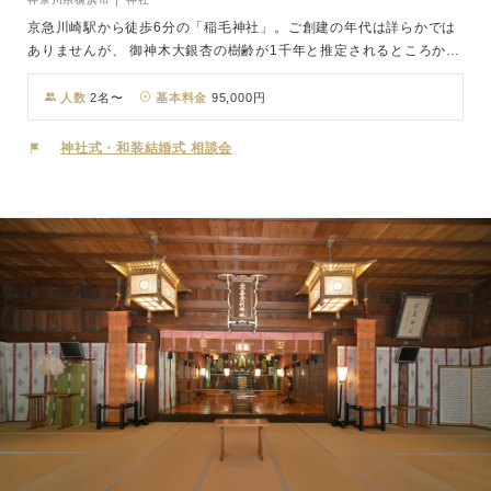
京急川崎駅から徒歩6分の「稲毛神社」。ご創建の年代は詳らかでは
ありませんが、 御神木大銀杏の樹齢が1千年と推定されるところから
当地の古社であることがわかります。 国譲りの交渉のため高天原よ
り地上に降られ、その大任を果たされた武勇の神である「武甕槌神
人数
2名〜
基本料金
95,000円
(たけみかつちのかみ)」をはじめ、二柱の武勇の神と三柱の調和の神
をお祀りしています。そ のご神徳は「勝」と「和」。新しい門出を
神社式・和装結婚式 相談会
されるお二人が、協心協力の「和」をもって支え合い信じあって、さ
まざまな困難・試練に打ち勝ち、充実した素晴らしいご家庭をつくり
あげるように守護し、お導きくださることでしょう。