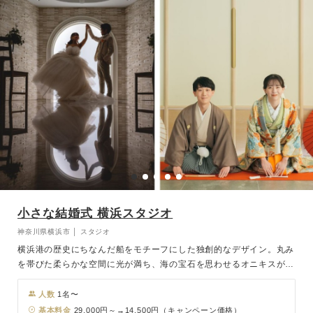
小さな結婚式 横浜スタジオ
神奈川県横浜市 │ スタジオ
横浜港の歴史にちなんだ船をモチーフにした独創的なデザイン。丸み
を帯びた柔らかな空間に光が満ち、海の宝石を思わせるオニキスが輝
きを放ちます。港町らしいロマンを感じる空間です。
人数
1名〜
基本料金
29,000円～→14,500円（キャンペーン価格）