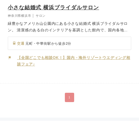
小さな結婚式 横浜ブライダルサロン
神奈川県横浜市 │ サロン
緑豊かなアメリカ山公園内にある小さな結婚式 横浜ブライダルサロ
ン。 清潔感のある白のインテリアを基調とした館内で、国内各地の
ホテル・レストランウェディング、北海道から沖縄、ハワイ、グアム
などのリゾートウェディング、写真だけ希望のお二人のためにフォト
交通
元町・中華街駅から徒歩2分
ウェディング…など、さまざまなご相談に応じております。お二人の
お越しをお待ちしております。
【全国どこでも相談OK！】国内・海外リゾートウエディング相
談フェア♪
1