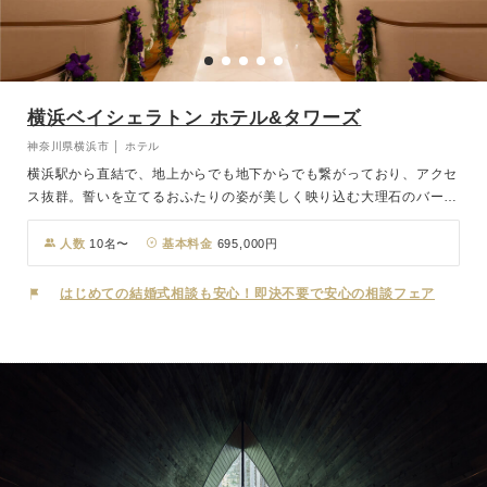
横浜ベイシェラトン ホテル&タワーズ
神奈川県横浜市 │ ホテル
横浜駅から直結で、地上からでも地下からでも繋がっており、アクセ
ス抜群。誓いを立てるおふたりの姿が美しく映り込む大理石のバージ
ンロードや木のぬくもりにあふれた暖かみを感じられるチャペル、親
族や友人たちに見守られながら記憶に残る誓いのシーンを演出いたし
人数
10名〜
基本料金
695,000円
ます。
はじめての結婚式相談も安心！即決不要で安心の相談フェア