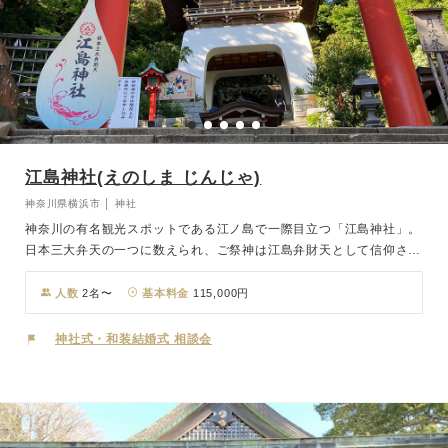
江島神社(えのしま じんじゃ)
神奈川県横浜市 │ 神社
神奈川の有名観光スポットである江ノ島で一際目立つ「江島神社」。
日本三大弁天の一つに数えられ、ご祭神は江島弁財天として信仰され
る三姉妹の女神様です。「辺津宮(へつみや)」「中津宮(なかつみ
や)」「奥津宮(おくつみや)」の三社からなり、それぞれ田寸津比賣命
人数
2名〜
基本料金
115,000円
(たぎつひめのみこと)、市寸島比賣命(いちきしまひめのみこと)、多
紀理比賣命(たぎりひめのみこと)をお祀りしています。海の神、水の
神社式・和装結婚式 相談会
神の他に幸福・財宝を招き、芸道上達の功徳を持つ神として今日まで
仰がれています。境内をエスカーで移動したり、海景色を望んだりと
江ノ島ならではの観光も楽しめるほか、お天気が良ければ富士山を望
むことができるロケーション。おふたりはもちろん、ご家族やゲスト
にとっても想い出深い一日となることでしょう。