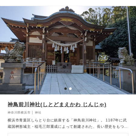
も人気のスポットです。 挙式は、光が差し込む明るく開放的な拝
殿、または静謐で厳かな御本殿のいずれかで執り行う ことができ、
神聖な雰囲気の中で心に残る誓いの儀を叶えられます。 由緒と自然
が調和した神前式は、格式と温かみを兼ね備えた特別な一日を演出し
てくれます。
神鳥前川神社(しとどまえかわ じんじゃ)
神奈川県横浜市 │ 神社
横浜市青葉区しらとり台に鎮座する「神鳥前川神社」。 1187年に武
蔵国桝形城主・稲毛三郎重成によって創建された、長い歴史をもつ神
社です。 境内には清らかな空気が満ち、日々の喧騒を忘れ心静かに