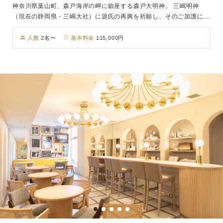
神奈川県葉山町、森戸海岸の岬に鎮座する森戸大明神。 三嶋明神
（現在の静岡県・三嶋大社）に源氏の再興を祈願し、そのご加護によ
って天下を治めた源頼朝公 が、治承4（1180）年に鎌倉に近いここ
葉山の聖地に三嶋明神の御分霊を歓請して創建。長く謝恩 の誠をさ
人数
2名〜
基本料金
115,000円
さげ、災厄が生じると加持祈祷が行われたと伝えられます。 開運・
厄除けの神様として信仰が篤く、また波に削られて石が生まれる地と
して子授け・安産の ご祈願、葉山の総鎮守としても多くの参拝者が
訪れます。 相模湾、富士山、江ノ島、伊豆箱根の山並みなどの雄大
な景色が広がり、海風と心地よい波音を 感じられる唯一無二のロケ
ーション。 おふたりの門出の日を、こころ清らかにお迎えいただけ
ます。