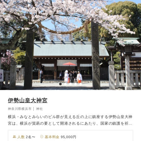
伊勢山皇大神宮
神奈川県横浜市 │ 神社
横浜・みなとみらいのビル群が見える丘の上に鎮座する伊勢山皇大神
宮は、横浜が貿易の要として開港されるにあたり、国家の鎮護を祈る
事を目的に明治3年に創建された、今も参拝する人が絶えない神奈川
県の宗社です。御祭神は三重県伊勢市の伊勢神宮の内宮と同じ天照大
人数
2名〜
基本料金
95,000円