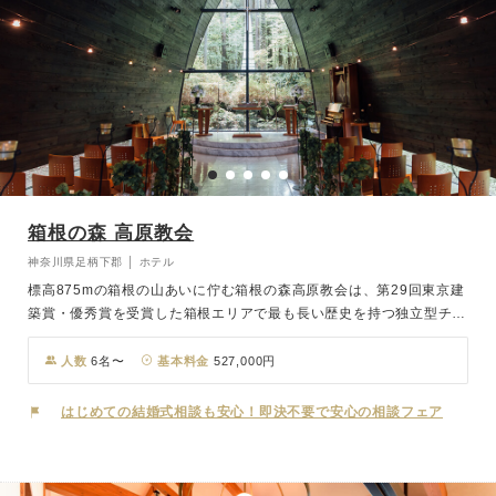
箱根の森 高原教会
神奈川県足柄下郡 │ ホテル
標高875mの箱根の山あいに佇む箱根の森高原教会は、第29回東京建
築賞・優秀賞を受賞した箱根エリアで最も長い歴史を持つ独立型チャ
ペル。静粛な森に抱かれる優雅なその佇まいは訪れる人々を魅了しま
す。天井高8ｍのチャペル祭壇に映る森は四季折々の表情を見せなが
人数
6名〜
基本料金
527,000円
ら美しく照らす木漏れ日を運び、幸せを誓うお2人を優しく包み込む
ことでしょう。
はじめての結婚式相談も安心！即決不要で安心の相談フェア