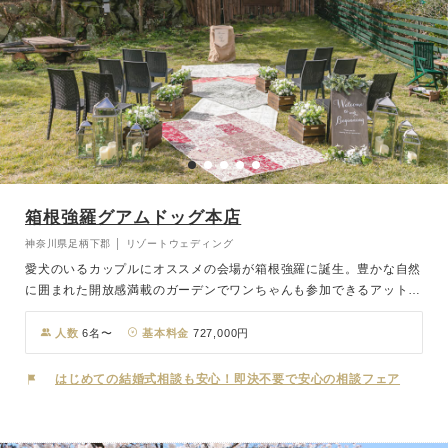
箱根強羅グアムドッグ本店
神奈川県足柄下郡 │ リゾートウェディング
愛犬のいるカップルにオススメの会場が箱根強羅に誕生。豊かな自然
に囲まれた開放感満載のガーデンでワンちゃんも参加できるアットホ
ームな結婚式が叶います。「ペットと泊まれるお宿」として数々の受
賞経験がある「箱根強羅グアムドックホテル」を一棟貸切できるの
人数
6名〜
基本料金
727,000円
で、ご家族とワンちゃんとの特別な時間をゆっくりとご堪能いただけ
るのもポイント！結婚式だけでなく、お食事から宿泊まで贅沢に一日
はじめての結婚式相談も安心！即決不要で安心の相談フェア
を通して楽しんで。