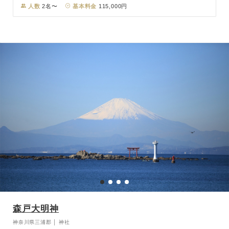
お過ごしいただけます。 出世・良縁の神である日本武尊（ヤマトタ
人数
2名〜
基本料金
115,000円
ケルノミコト）と弟橘比売命（オトタチバナヒメノミコト）、 企
画・国生みの神である伊邪那岐命（イザナギノミコト）と伊邪那美命
（イザナミノミコト）の 二組の夫婦神をお祀りしており、良縁成就
や夫婦円満、子宝、仕事運・社運向上のご利益がある ことから、ご
結婚式の後も家族で訪れたい神社です。 おふたりの門出と未来を、
夫婦神のあたたかなご神徳が見守ってくださることでしょう。
森戸大明神
神奈川県三浦郡 │ 神社