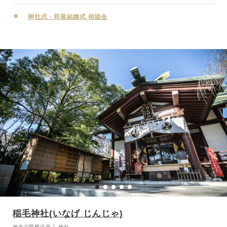
御神をお祀りし、2020年に鎮座150周年を迎えました。 三重の伊勢
神宮内宮の古社殿を賜わり本殿として移築されることになり、2017
神社式・和装結婚式 相談会
年には祈祷や結婚式などの儀式を行う神楽殿も完成。 120名様までご
参列いただける屋内神殿となりました。雅楽の調べに導かれて本殿へ
と参進し、注連柱（しめばしら）をくぐると、凛とした空気に高まる
気持ち。夕刻より執り行われる『御神火の誓』も伊勢山皇大神宮の特
長です。竹筒に入った誘導灯の灯りが石畳の参道を照らし幻想的な雰
囲気に包まれます。 桜をはじめ、四季の彩りに包まれながら趣のあ
る格式高い神前式が叶います。
稲毛神社(いなげ じんじゃ)
神奈川県横浜市 │ 神社