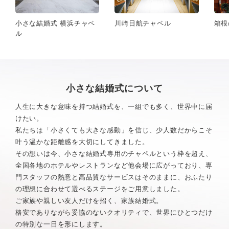
小さな結婚式 横浜チャペ
川崎日航チャペル
箱根
ル
小さな結婚式について
人生に大きな意味を持つ結婚式を、一組でも多く、世界中に届
けたい。
私たちは「小さくても大きな感動」を信じ、少人数だからこそ
叶う温かな距離感を大切にしてきました。
その想いは今、小さな結婚式専用のチャペルという枠を超え、
全国各地のホテルやレストランなど他会場に広がっており、
専
門スタッフの熱意と高品質なサービスはそのままに、おふたり
の理想に合わせて選べるステージをご用意しました。
ご家族や親しい友人だけを招く、家族結婚式。
格安でありながら妥協のないクオリティで、世界にひとつだけ
の特別な一日を形にします。