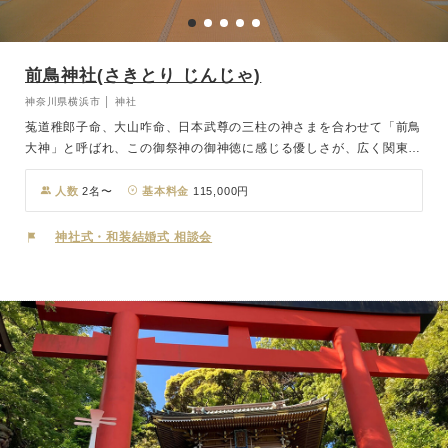
前鳥神社(さきとり じんじゃ)
神奈川県横浜市 │ 神社
菟道稚郎子命、大山咋命、日本武尊の三柱の神さまを合わせて「前鳥
大神」と呼ばれ、この御祭神の御神徳に感じる優しさが、広く関東一
円から信仰を集めています。古くから学問や就職の神として親しま
れ、相模国四之宮としても知られ、「四之宮大明神」とも呼ばれ、
人数
2名〜
基本料金
115,000円
人々の敬愛を受けてきました。緑豊かな境内は「森の前鳥神社」とし
て、平塚八景に指定されています。 日本古来の伝統美と格式溢れる
神社式・和装結婚式 相談会
社殿婚、ご祈祷形式の結婚式。神社での挙式をお考えのお二人に、人
数やご予算、ご希望に合わせた挙式プランをご用意しています。