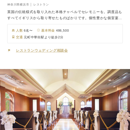
神奈川県横浜市 │ レストラン
英国の伝統様式を取り入れた本格チャペルでセレモニーを。調度品も
すべてイギリスから取り寄せたものばかりです。個性豊かな個室宴会
場は、大切な方たちとの少人数のご会食会場としてもおすすめです。
人数
6名〜
基本料金
486,500
交通
元町中華街駅より徒歩2分
レストランウェディング相談会