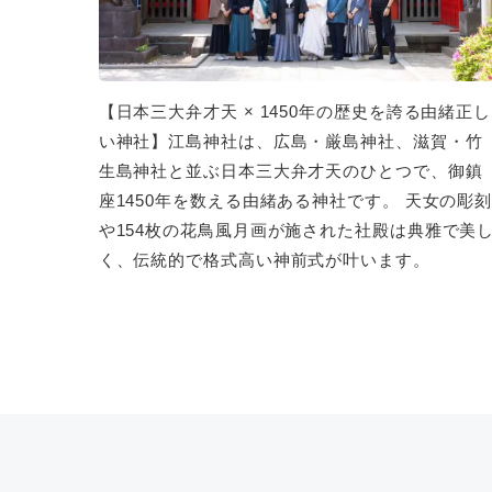
【日本三大弁才天 × 1450年の歴史を誇る由緒正し
い神社】江島神社は、広島・厳島神社、滋賀・竹
生島神社と並ぶ日本三大弁才天のひとつで、御鎮
座1450年を数える由緒ある神社です。 天女の彫
や154枚の花鳥風月画が施された社殿は典雅で美
く、伝統的で格式高い神前式が叶います。