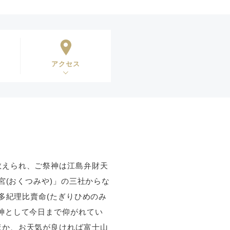
アクセス
数えられ、ご祭神は江島弁財天
宮(おくつみや)」の三社からな
多紀理比賣命(たぎりひめのみ
神として今日まで仰がれてい
ほか、お天気が良ければ富士山