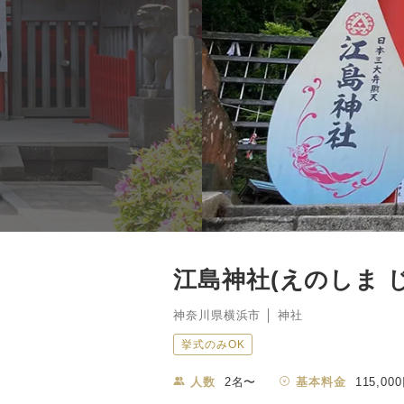
江島神社(えのしま 
神奈川県横浜市 │ 神社
挙式のみOK
人数
2名〜
基本料金
115,00