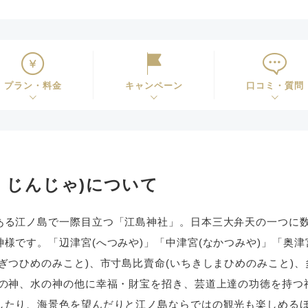
プラン・料金
キャンペーン
口コミ・質問
 じんじゃ)について
ある江ノ島で一際目立つ「江島神社」。日本三大弁天の一つに
様です。「辺津宮(へつみや)」「中津宮(なかつみや)」「奥津
ぎつひめのみこと)、市寸島比賣命(いちきしまひめのみこと)、
海の神、水の神の他に幸福・財宝を招き、芸道上達の功徳を持つ
したり、海景色を望んだりと江ノ島ならではの観光も楽しめる