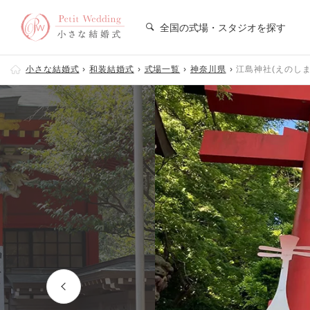
全国の式場・スタジオを探す
小さな結婚式
和装結婚式
式場一覧
神奈川県
江島神社(えのしま