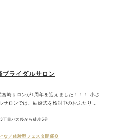
崎ブライダルサロン
宮崎サロンが1周年を迎えました！！！ 小さ
ダルサロンでは、結婚式を検討中のおふたりに
タイルをご提案しています。 ホテルやレスト
社式などの結婚式からフォトウェディングも相
3丁目バス停から徒歩5分
人数結婚式や家族婚、アットホームな結婚式を
りのプランをご用意。 「結婚式はしたいけ
”な／体験型フェスタ開催🌻