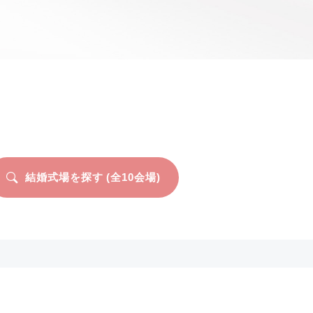
結婚式場を探す (全
10
会場)