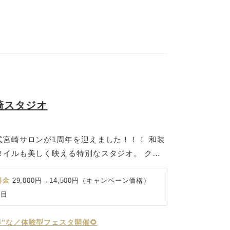
い」「写真だけでもきちんと残したい」 そん
えるよう、経験豊富なウェディングコーディネ
トいたします。
崎スタジオ
宮崎サロンが1周年を迎えました！！！ 和装
タイルも美しく映える特別なスタジオ。 クラ
しっとりと品のある和の空気感── おふたり
自由に選べます♪ 上質なインテリアと自然光が
料金
29,000円→14,500円（キャンペーン価格）
んなシーンでもドラマチックに仕上がるのが魅
丁目
しっかり特別感のある撮影をしたいカップルに
とのお写真も、大切なペットとの撮影もOK♪
”な／体験型フェスタ開催🌻