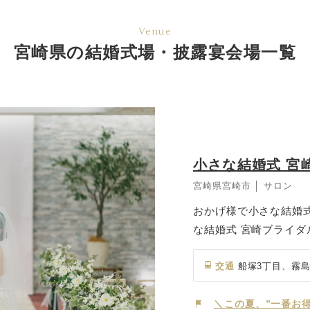
Venue
宮崎県の結婚式場・披露宴会場一覧
小さな結婚式 宮
宮崎県宮崎市 │ サロン
おかげ様で小さな結婚式
な結婚式 宮崎ブライ
向けて、さまざまなス
ランウェディング、神
交通
船塚3丁目、霧島
談可能。 中でも、少
ご希望の方にはぴった
＼この夏、”一番お得