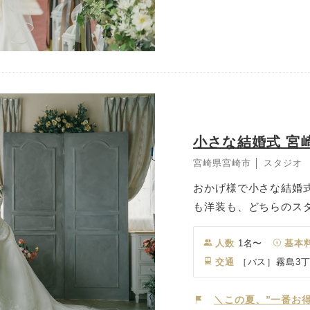
ど、派手にはしたくな
なおふたりにも寄り添
ーターが丁寧にサポー
小さな結婚式 宮
宮崎県宮崎市 │ スタジオ
おかげ様で小さな結婚式
も洋装も、どちらのス
シカルな洋の世界観と、
の“らしさ”に合わせて
人数
1名〜
基本
織りなす空間は、 ど
交通
［バス］霧島3
力。 気取らず、でも
ぴったりです♡ ご家族
＼この夏、”一番お得