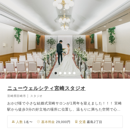
ニューウェルシティ宮崎スタジオ
宮崎県宮崎市 │ スタジオ
おかげ様で小さな結婚式宮崎サロンが1周年を迎えました！！！ 宮崎
駅から徒歩3分の好立地の場所に位置し、温もりに満ちた空間で心あ
たたまるセレモニーが叶います。撮影後には少人数での会食からアッ
トホームなパーティまで対応できる3つのバンケットをご用意。さら
人数
1名〜
基本料金
29,000円
交通
霧島2丁目
に館内には本格的な神殿も備え、洋装・和装両方の撮影に対応可能。