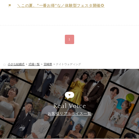
ご希望に合わせた理想のフォトウェディングをお選びいただけます。
＼この夏、”一番お得”な／体験型フェスタ開催🌻
1
小さな結婚式
式場一覧
宮崎県
ナイトウェディング
Real Voice
お客様リアルボイス一覧