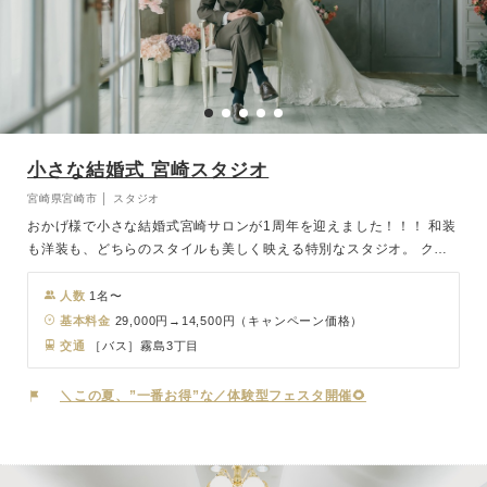
小さな結婚式 宮崎スタジオ
宮崎県宮崎市 │ スタジオ
おかげ様で小さな結婚式宮崎サロンが1周年を迎えました！！！ 和装
も洋装も、どちらのスタイルも美しく映える特別なスタジオ。 クラ
シカルな洋の世界観と、しっとりと品のある和の空気感── おふたり
の“らしさ”に合わせて自由に選べます♪ 上質なインテリアと自然光が
人数
1名〜
織りなす空間は、 どんなシーンでもドラマチックに仕上がるのが魅
基本料金
29,000円→14,500円（キャンペーン価格）
力。 気取らず、でもしっかり特別感のある撮影をしたいカップルに
交通
［バス］霧島3丁目
ぴったりです♡ ご家族とのお写真も、大切なペットとの撮影もOK♪
＼この夏、”一番お得”な／体験型フェスタ開催🌻