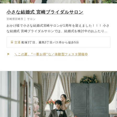
小さな結婚式 宮崎ブライダルサロン
宮崎県宮崎市 │ サロン
おかげ様で小さな結婚式宮崎サロンが1周年を迎えました！！！ 小さ
な結婚式 宮崎ブライダルサロンでは、結婚式を検討中のおふたりに
向けて、さまざまなスタイルをご提案しています。 ホテルやレスト
ランウェディング、神社式などの結婚式からフォトウェディングも相
交通
船塚3丁目、霧島3丁目バス停から徒歩5分
談可能。 中でも、少人数結婚式や家族婚、アットホームな結婚式を
ご希望の方にはぴったりのプランをご用意。 「結婚式はしたいけ
＼この夏、”一番お得”な／体験型フェスタ開催🌻
ど、派手にはしたくない」「写真だけでもきちんと残したい」 そん
なおふたりにも寄り添えるよう、経験豊富なウェディングコーディネ
ーターが丁寧にサポートいたします。