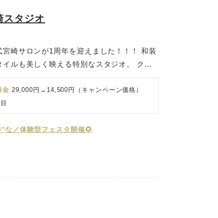
崎スタジオ
宮崎サロンが1周年を迎えました！！！ 和装
タイルも美しく映える特別なスタジオ。 クラ
しっとりと品のある和の空気感── おふたり
自由に選べます♪ 上質なインテリアと自然光が
料金
29,000円→14,500円（キャンペーン価格）
んなシーンでもドラマチックに仕上がるのが魅
丁目
しっかり特別感のある撮影をしたいカップルに
とのお写真も、大切なペットとの撮影もOK♪
”な／体験型フェスタ開催🌻