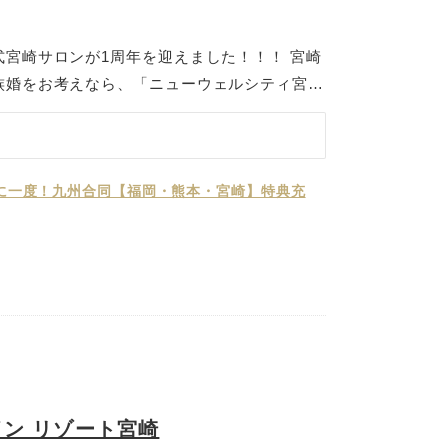
宮崎サロンが1周年を迎えました！！！ 宮崎
族婚をお考えなら、「ニューウェルシティ宮崎
から徒歩3分の好立地にある当会場は、アクセ
ストにも安心してお越しいただけます。 チャ
では、温もりに満ちた空間で、ゲストとの距離
しに包まれるアットホームなチャペルウェディ
日 年に一度！九州合同【福岡・熊本・宮崎】特典充
露宴には、テイストの異なる3つのバンケット
会食やアットホームな披露宴にぴったりです。
的な神前式が挙げられる神殿も完備しており、
の方にもおすすめです。チャペル式・神前式と
の結婚式スタイルに合わせてご提案いたしま
、心から伝えたい想いを大切にしたい」 そん
婚式を、私たちが一緒にカタチにいたします。
イン リゾート宮崎