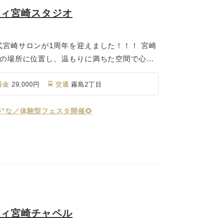
ティ宮崎スタジオ
宮崎サロンが1周年を迎えました！！！ 宮崎
地の場所に位置し、温もりに満ちた空間で心あ
叶います。撮影後には少人数での会食からアッ
で対応できる3つのバンケットをご用意。さら
料金
29,000円
交通
霧島2丁目
殿も備え、洋装・和装両方の撮影に対応可能。
のフォトウェディングをお選びいただけます。
”な／体験型フェスタ開催🌻
ティ宮崎チャペル