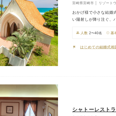
宮崎県宮崎市 │ リゾート
おかげ様で小さな結婚式
い陽射しが降り注ぐ、
たりの晴れ舞台。扉を
が広がります。どこま
人数
2〜40名
基
福に満たされますよう
挙式が叶います。
はじめての結婚式相
シャトーレストラ