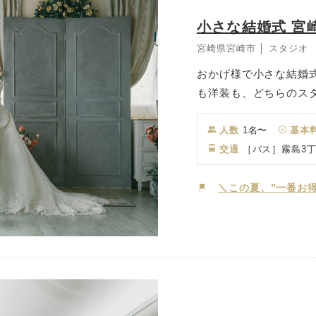
小さな結婚式 宮
宮崎県宮崎市 │ スタジオ
おかげ様で小さな結婚式
も洋装も、どちらのス
シカルな洋の世界観と、
の“らしさ”に合わせて
人数
1名〜
基本
織りなす空間は、 ど
交通
［バス］霧島3
力。 気取らず、でも
ぴったりです♡ ご家族
＼この夏、”一番お得