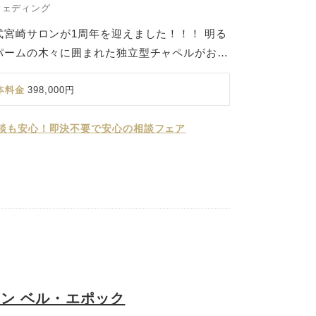
ウェディング
宮崎サロンが1周年を迎えました！！！ 明る
パームの木々に囲まれた独立型チャペルがおふ
開くとバージンロードの先には、青島の海と空
でも続く海と空のように、おふたりの未来が祝
本料金
398,000円
に。 開放感溢れる美しい景色の中で、感動の
談も安心！即決不要で安心の相談フェア
ン ベル・エポック