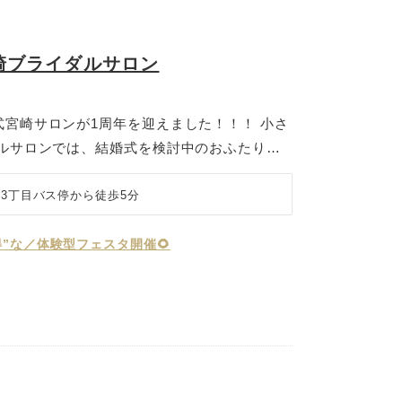
崎ブライダルサロン
宮崎サロンが1周年を迎えました！！！ 小さ
ダルサロンでは、結婚式を検討中のおふたりに
タイルをご提案しています。 ホテルやレスト
社式などの結婚式からフォトウェディングも相
3丁目バス停から徒歩5分
人数結婚式や家族婚、アットホームな結婚式を
りのプランをご用意。 「結婚式はしたいけ
”な／体験型フェスタ開催🌻
い」「写真だけでもきちんと残したい」 そん
えるよう、経験豊富なウェディングコーディネ
トいたします。