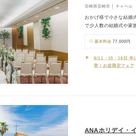
宮崎県宮崎市 │ チャペル
おかげ様で小さな結婚式
で少人数の結婚式や家
チャペル」へ。 宮崎駅
スも良く、親御様やゲ
基本料金
77,000円
ペル「アンジェラス」
が近く、家族のまなざ
8/11・15・16
実！お盆限定フェア
ングが実現します。披
をご用意。少人数での
さらに、館内には本格
和のスタイルをご希望
もに、おふたりの理想
す。 「派手な演出より
なおふたりの理想の結
ANAホリデイ・