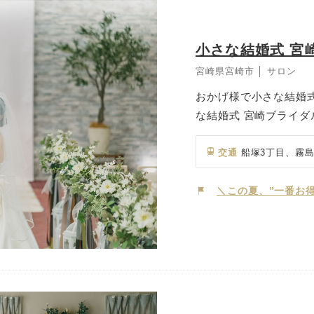
小さな結婚式 宮
宮崎県宮崎市 │ サロン
おかげ様で小さな結婚式
な結婚式 宮崎ブライ
向けて、さまざまなス
ランウェディング、神
交通
船塚3丁目、霧島
談可能。 中でも、少
ご希望の方にはぴった
＼この夏、”一番お得
ど、派手にはしたくな
なおふたりにも寄り添
ーターが丁寧にサポー