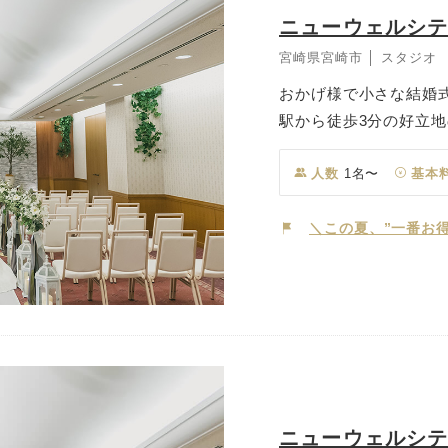
ニューウェルシ
宮崎県宮崎市 │ スタジオ
おかげ様で小さな結婚式
駅から徒歩3分の好立
たたまるセレモニーが
トホームなパーティま
人数
1名〜
基本
に館内には本格的な神
ご希望に合わせた理想
＼この夏、”一番お得
ニューウェルシ