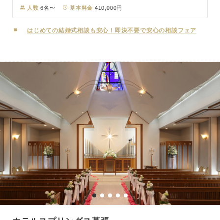
ニューが好評。オークラの美食とホスピタリティで、「ゲストをおも
人数
6名〜
基本料金
410,000円
てなししたい」「家族に感謝を伝えたい」カップルに好評。館内はバ
リアフリーで、高齢者にもお子様にも安心してご利用いただけます。
はじめての結婚式相談も安心！即決不要で安心の相談フェア