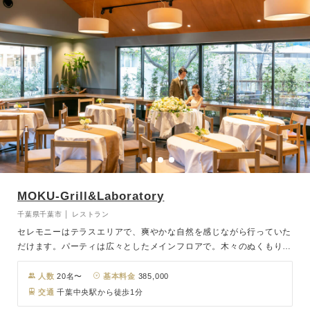
MOKU-Grill&Laboratory
千葉県千葉市 │ レストラン
セレモニーはテラスエリアで、爽やかな自然を感じながら行っていた
だけます。パーティは広々としたメインフロアで。木々のぬくもりを
感じられるナチュラルな内装で、窓の外には緑が広がる開放的な空
間。二次会や立食パーティでもご利用いただけます。ペットの参加も
人数
20名〜
基本料金
385,000
可能。ぜひ、大切な家族とお祝いの日を迎えてください。まるで別荘
交通
千葉中央駅から徒歩1分
で過ごすかのようなプライベートウエディング。ご家族や友人を招い