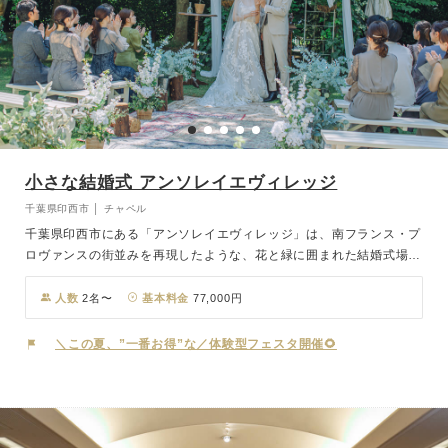
小さな結婚式 アンソレイエヴィレッジ
千葉県印西市 │ チャペル
千葉県印西市にある「アンソレイエヴィレッジ」は、南フランス・プ
ロヴァンスの街並みを再現したような、花と緑に囲まれた結婚式場。
600坪の広大なガーデンと、敷地全体1,100坪を贅沢に貸し切る非日
常を体験。 柔らかな陽光が差し込む開放感たっぷりの邸宅や、石造
人数
2名〜
基本料金
77,000円
りの本格独立型チャペルなど、一歩足を踏み入れれば、目に映るすべ
ての景色がフォトジェニックな空間です。 充実した設備を完備した
＼この夏、”一番お得”な／体験型フェスタ開催🌻
プライベート空間で、お二人と大切なゲストだけの、アットホームで
特別なひと時をお過ごしください。