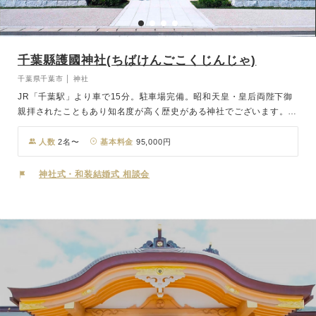
千葉縣護國神社(ちばけんごこくじんじゃ)
千葉県千葉市 │ 神社
JR「千葉駅」より車で15分。駐車場完備。昭和天皇・皇后両陛下御
親拝されたこともあり知名度が高く歴史がある神社でございます。
2022年2月に新社殿に移転をし設備を一変し初宮詣や七五三でのご利
用も多数実績あり。千葉県内での神社婚では千葉護国神社は人気会場
人数
2名〜
基本料金
95,000円
となります。
神社式・和装結婚式 相談会