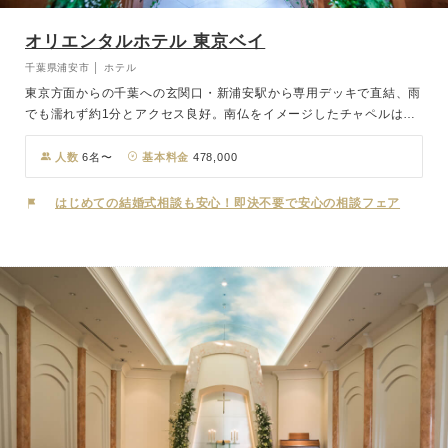
オリエンタルホテル 東京ベイ
千葉県浦安市 │ ホテル
東京方面からの千葉への玄関口・新浦安駅から専用デッキで直結、雨
でも濡れず約1分とアクセス良好。南仏をイメージしたチャペルは自
然光に包まれ、心地よい開放感です。東京ディズニーリゾート®・パ
ートナーホテルなので、パークへはシャトルバスが運行しており、ゲ
人数
6名〜
基本料金
478,000
ストの思い出も2倍に。
はじめての結婚式相談も安心！即決不要で安心の相談フェア