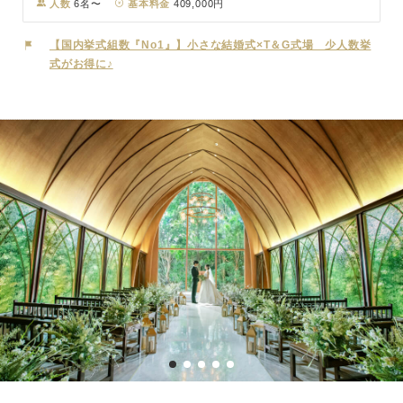
の貸切邸宅。チャペルからバンケットまで、オールガーデンビューの
人数
6名〜
基本料金
409,000円
邸宅で、緑に囲まれたハウスウェディングが叶います。白を基調とし
たパーティ会場は、気品あふれる上質空間。主役の花嫁をひときわ引
【国内挙式組数『No1』】小さな結婚式×T＆G式場 少人数挙
き立てる大階段や特別な輝きを放つシャンデリアがアクセントとなっ
式がお得に♪
て、おふたりの特別な一日を演出します。