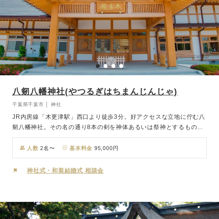
八剱八幡神社(やつるぎはちまんじんじゃ)
千葉県千葉市 │ 神社
JR内房線「木更津駅」西口より徒歩3分。好アクセスな立地に佇む八
剱八幡神社。その名の通り8本の剣を神体あるいは祭神とするものの
ほか、素戔嗚尊、大国主神、日本武尊を祭神とするものなど様々な言
い伝えがございます。本殿内は空調設備を完備。バリアフリー対応可
人数
2名〜
基本料金
95,000円
能な神社となっております。
神社式・和装結婚式 相談会