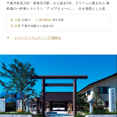
千葉市花見川区「新検見川駅」から徒歩3分、グリーンに囲まれた 南
欧風の一軒家レストラン「ア ピアチェーレ」。 白を基調とした居心
地の良い店内は、家族だけの結婚式や友人とのパーティにおすすめ。
最大15名の小さなレストランならではのきめ細やかなサービスでお
人数
10名〜
基本料金
255,500
もてなしいたします。色とりどりの花が咲くテラスではペットと過ご
交通
千葉中央駅から徒歩1分
すことも。 大切な方々と楽しいひとときをお過ごしください。
レストランウェディング相談会