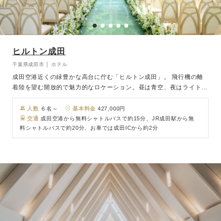
ヒルトン成田
千葉県成田市 │ ホテル
成田空港近くの緑豊かな高台に佇む「ヒルトン成田」。 飛行機の離
着陸を望む開放的で魅力的なロケーション。昼は青空、夜はライトア
ップされた滑走路が特別な一日を彩ります。 独立型チャペル「フォ
ンテーヌ」では、自然光に包まれたガーデンウエディングを実現。フ
人数
６名～
基本料金
427,000円
ラワーシャワーやバルーン演出も楽しめます。 披露宴は6つの会場か
交通
成田空港から無料シャトルバスで約15分、JR成田駅から無
料シャトルバスで約20分、お車では成田ICから約2分
ら選べ、ホテルならではのおもてなしで心に残る結婚式が叶います。