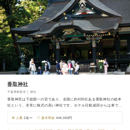
香取神社
千葉県香取市 │ 神社
香取神宮は下総国一の宮であり、全国に約400社ある香取神社の総本
社という、非常に格式の高い神社です。ホテル日航成田からは車で約
30分。緑に囲まれた境内はロケーション撮影にもおすすめで、重厚
な社殿は重要文化財に指定されています。 また、香取神宮から車で
人数
2名〜
基本料金
444,000円
片道30分の移動にて、ホテル日航成田での披露宴をご案内しており
ます。ご利用人数に合わせて、最適な会場をご提案させていただきま