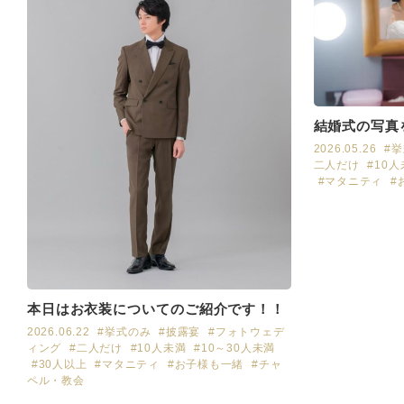
結婚式の写真
2026.05.26
#
二人だけ
#10
#マタニティ
#
本日はお衣装についてのご紹介です！！
2026.06.22
#挙式のみ
#披露宴
#フォトウェデ
ィング
#二人だけ
#10人未満
#10～30人未満
#30人以上
#マタニティ
#お子様も一緒
#チャ
ペル・教会