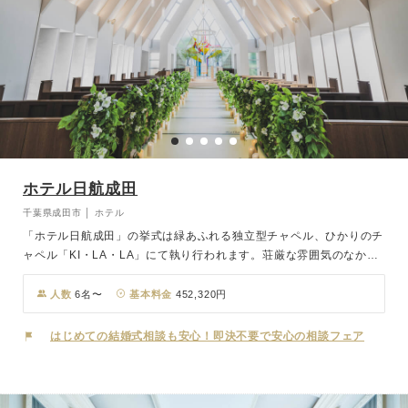
ホテル日航成田
千葉県成田市 │ ホテル
「ホテル日航成田」の挙式は緑あふれる独立型チャペル、ひかりのチ
ャペル「KI・LA・LA」にて執り行われます。荘厳な雰囲気のなか、
透明に澄んだ賛美歌に包まれて、空から祝福の光のシャワーが降り注
ぎ、カリオンの響きが、鮮やかな記憶となって、お二人の出発を祝福
人数
6名〜
基本料金
452,320円
いたします。パーティー会場は、少人数から大人数まで対応できる広
さの異なる3タイプの会場がございます。
はじめての結婚式相談も安心！即決不要で安心の相談フェア