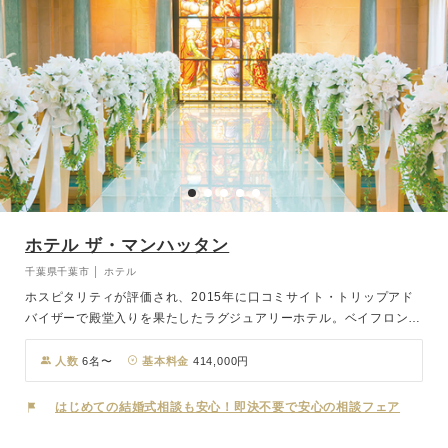
ホテル ザ・マンハッタン
千葉県千葉市 │ ホテル
ホスピタリティが評価され、2015年に口コミサイト・トリップアド
バイザーで殿堂入りを果たしたラグジュアリーホテル。ベイフロント
ながら、海浜幕張から徒歩4分と近いのも嬉しい。ヨーロッパで実際
に使われていたアンティークのステンドグラスが自慢のチャペルで、
人数
6名〜
基本料金
414,000円
優雅な結婚式をお楽しみください。
はじめての結婚式相談も安心！即決不要で安心の相談フェア