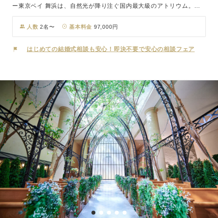
ー東京ベイ 舞浜は、自然光が降り注ぐ国内最大級のアトリウム。そ
んな非日常を感じる空間で叶うのが光と緑に包まれたアトリウムウェ
ディング！爽やかな陽ざしに温もりを感じさせる木々や、水のせせら
人数
2名〜
基本料金
97,000円
ぎが聴こえてくる会場「La Joie(ラ ジョア)」は国内最大級のチャペ
ルです。挙式後はホテル最大級のベイエリアとパークを一望できるス
はじめての結婚式相談も安心！即決不要で安心の相談フェア
カイバンケットで、五感を刺激する料理をご堪能あれ。