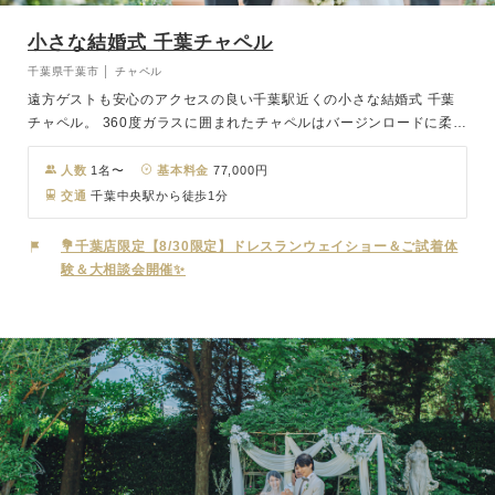
小さな結婚式 千葉チャペル
千葉県千葉市 │ チャペル
遠方ゲストも安心のアクセスの良い千葉駅近くの小さな結婚式 千葉
チャペル。 360度ガラスに囲まれたチャペルはバージンロードに柔ら
かな陽光が差し込み、おふたりを優しく包み込む空間に。 チャペル
の隣には、専用ガーデン。ウェルカムドリンクのサービスや、カリヨ
人数
1名〜
基本料金
77,000円
ンの音色がおふたりの挙式を彩ります。
交通
千葉中央駅から徒歩1分
💐千葉店限定【8/30限定】ドレスランウェイショー＆ご試着体
験＆大相談会開催✨