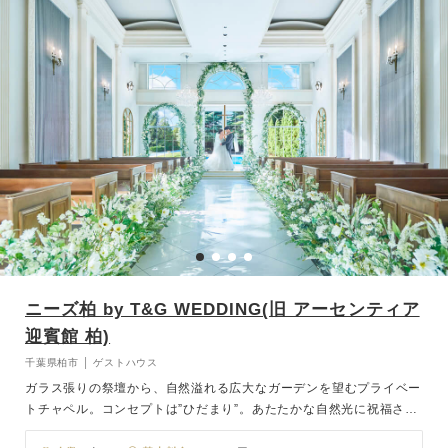
ニーズ柏 by T&G WEDDING(旧 アーセンティア
迎賓館 柏)
千葉県柏市 │ ゲストハウス
ガラス張りの祭壇から、自然溢れる広大なガーデンを望むプライベー
トチャペル。コンセプトは”ひだまり”。あたたかな自然光に祝福され
る感動的でアットホームな挙式が叶います。広大な森のガーデンの中