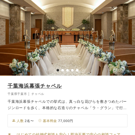
千葉海浜幕張チャペル
千葉県千葉市 │ チャペル
千葉海浜幕張チャペルでの挙式は、真っ白な花びらを敷きつめたバー
ジンロードを歩く、本格的な石造りのチャペル「ラ・グラン」で行わ
れます。 優しい灯の祝福を受けるキャンドルの演出もご案内が可能
で、心が穏やかになる優しい空間と、感動的な結婚式をより一層演出
人数
2名〜
基本料金
77,000円
いたします。 海浜幕張駅からすぐの場所なので、アクセスも良くゲ
ストにも安心。
はじめての結婚式相談も安心！即決不要で安心の相談フェア