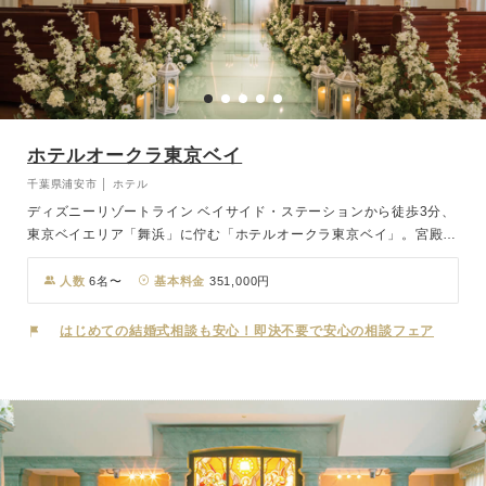
ホテルオークラ東京ベイ
千葉県浦安市 │ ホテル
ディズニーリゾートライン ベイサイド・ステーションから徒歩3分、
東京ベイエリア「舞浜」に佇む「ホテルオークラ東京ベイ」。宮殿の
ような佇まいが印象的。空と海に囲まれたような“幸福”という名のチ
ャペルでの挙式は喜びと感動に包まれることでしょう。ヨーロッパの
人数
6名〜
基本料金
351,000円
宮殿を模して建築された大理石の回廊を渡るとそこには解放感ある中
庭が。青空の下、フラワーシャワーやバルーンリリースなど演出が人
はじめての結婚式相談も安心！即決不要で安心の相談フェア
気です。