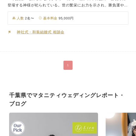
登場する神様が祀られている。世の繁栄にお力を示され、勝負運や眼
病平癒の他、物事の善悪を見分けるといった御利益がございます。人
見山の山頂から一望できる君津市街の絶景ロケーションと恵まれた神
人数
2名〜
基本料金
95,000円
社でございます。
神社式・和装結婚式 相談会
1
千葉県でマタニティウェディングレポート・
ブログ