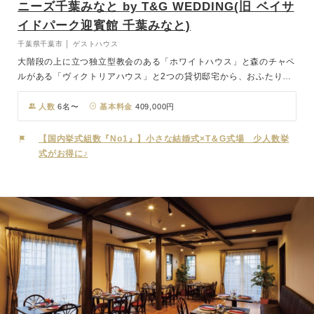
ニーズ千葉みなと by T&G WEDDING(旧 ベイサ
イドパーク迎賓館 千葉みなと)
千葉県千葉市 │ ゲストハウス
大階段の上に立つ独立型教会のある「ホワイトハウス」と森のチャペ
ルがある「ヴィクトリアハウス」と2つの貸切邸宅から、おふたりの
お好みで選ぶことが可能。豊かな表情の木に包まれた、まっすぐなバ
ージンロード。その先にある祭壇を照らす、柔らかな木漏れ日。凛と
人数
6名〜
基本料金
409,000円
しつつもどこか優しい空気で満ちたこの場所は、いつでも自分たちら
しくありたい、そんなおふたりに相応しい空間です。
【国内挙式組数『No1』】小さな結婚式×T＆G式場 少人数挙
式がお得に♪