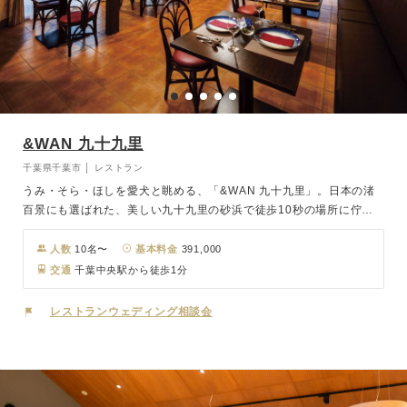
&WAN 九十九里
千葉県千葉市 │ レストラン
うみ・そら・ほしを愛犬と眺める、「&WAN 九十九里」。日本の渚
百景にも選ばれた、美しい九十九里の砂浜で徒歩10秒の場所に佇む
南欧風リゾートホテルです。ホテル内には、愛犬も過ごしやすいよう
に様々な設備やアメニティを整えております。広い砂浜の天然ドッグ
人数
10名〜
基本料金
391,000
ランに加え、300坪の広大な天然芝のドッグランも備えておりますの
交通
千葉中央駅から徒歩1分
で、新郎新婦だけでなく愛犬にとっても忘れられない楽しい一日とな
ることでしょう。
レストランウェディング相談会