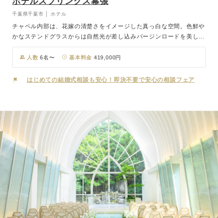
ホテルスプリングス幕張
千葉県千葉市 │ ホテル
チャペル内部は、花嫁の清楚さをイメージした真っ白な空間。色鮮や
かなステンドグラスからは自然光が差し込みバージンロードを美しく
照らし出します。トワイライトウエディングではチャペル館内やガー
デンにキャンドルをちりばめて、ロマンティック＆幻想的なセレモニ
人数
6名〜
基本料金
419,000円
ーが叶います。ガーデンからは東京ベイエリアと幕張新都心が一望。
挙式後は開放的なオープンエアの青空の下、バルーンリリースやフラ
はじめての結婚式相談も安心！即決不要で安心の相談フェア
ワーシャワーの演出で。 ホテル内は、上質感溢れるヨーロピアンテ
イスト。優雅ならせんの大階段では長いドレスのトレーンが美しく映
えます。この場所は花嫁のためだけに用意されており、普段は立ち入
る事ができないスペースだから、ここでプリンセスになれるのは花嫁
だけ。