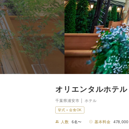
オリエンタルホテル
千葉県浦安市 │ ホテル
挙式＋会食OK
人数
6名〜
基本料金
478,000