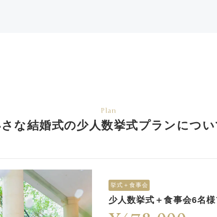
Plan
小さな結婚式の少人数挙式
プランについ
挙式＋食事会
少人数挙式＋食事会6名様