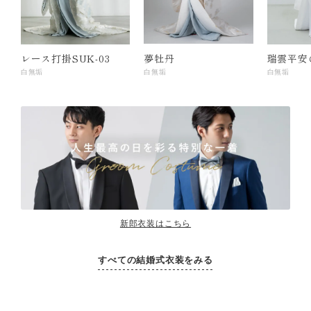
レース打掛SUK-03
夢牡丹
瑞雲平安
白無垢
白無垢
白無垢
新郎衣装はこちら
すべての結婚式衣装をみる