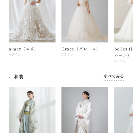
aimer（エメ）
Grace（グレース）
belles 
ルール）
Aライン
Aライン
Aライン
すべてみる
和装