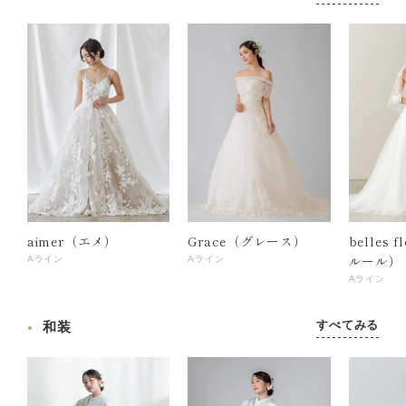
aimer（エメ）
Grace（グレース）
belles 
ルール）
Aライン
Aライン
Aライン
すべてみる
和装