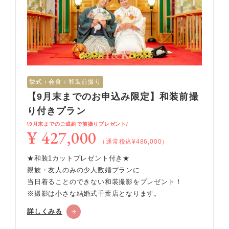
挙式＋会食＋和装前撮り
【9月末までのお申込み限定】和装前撮
り付きプラン
\9月末までのご成約で前撮りプレゼント/
¥ 427,000
（通常税込¥486,000）
★和装1カットプレゼント付き★
親族・友人のみの少人数婚プランに
当日着ることのできない和装撮影をプレゼント！
※撮影は小さな結婚式千葉店となります。
詳しくみる