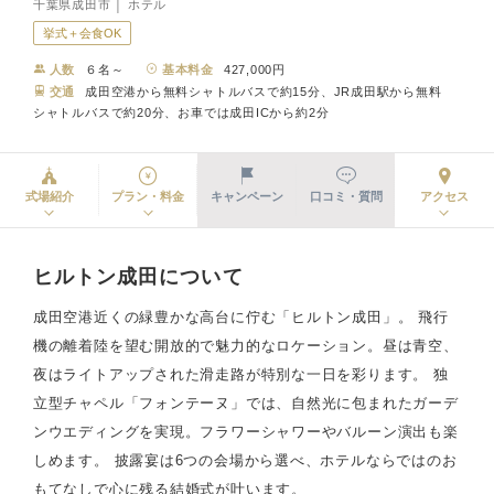
千葉県成田市 │ ホテル
挙式＋会食OK
人数
６名～
基本料金
427,000円
交通
成田空港から無料シャトルバスで約15分、JR成田駅から無料
シャトルバスで約20分、お車では成田ICから約2分
式場紹介
プラン・料金
キャンペーン
口コミ・質問
アクセス
ヒルトン成田について
成田空港近くの緑豊かな高台に佇む「ヒルトン成田」。 飛行
機の離着陸を望む開放的で魅力的なロケーション。昼は青空、
夜はライトアップされた滑走路が特別な一日を彩ります。 独
立型チャペル「フォンテーヌ」では、自然光に包まれたガーデ
ンウエディングを実現。フラワーシャワーやバルーン演出も楽
しめます。 披露宴は6つの会場から選べ、ホテルならではのお
もてなしで心に残る結婚式が叶います。