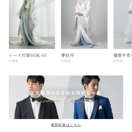
レース打掛SUK-03
夢牡丹
瑞雲平安
白無垢
白無垢
白無垢
新郎衣装はこちら