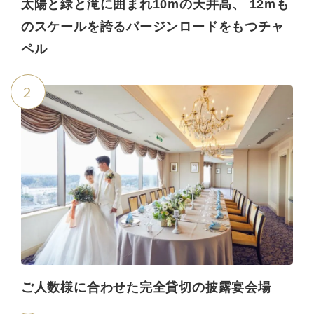
太陽と緑と滝に囲まれ10mの天井高、 12mも
のスケールを誇るバージンロードをもつチャ
ペル
2
ご人数様に合わせた完全貸切の披露宴会場