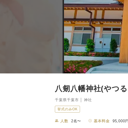
八剱八幡神社(やつ
千葉県千葉市 │ 神社
挙式のみOK
人数
2名〜
基本料金
95,000