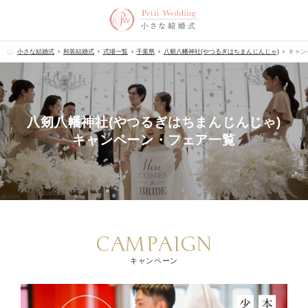
小さな結婚式
和装結婚式
式場一覧
千葉県
八剱八幡神社(やつるぎはちまんじんじゃ)
キャン
八剱八幡神社(やつるぎはちまんじんじゃ)
キャンペーン・フェア一覧
CAMPAIGN
キャンペーン