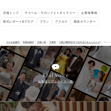
式場トップ
チャペル・サロンフォトギャラリー
お客様事例
挙式レポート&ブログ
プラン
アクセス
相談カウンター
小さな結婚式
和装結婚式
式場一覧
千葉県
八剱八幡神社(やつるぎはちまんじんじゃ)
キャン
Real Voice
お客様リアルボイス一覧