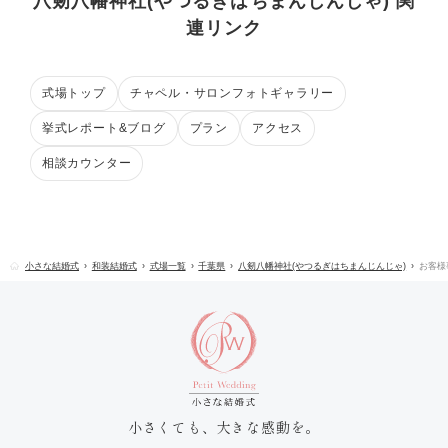
八剱八幡神社(やつるぎはちまんじんじゃ) 関
連リンク
式場トップ
チャペル・サロンフォトギャラリー
挙式レポート&ブログ
プラン
アクセス
相談カウンター
小さな結婚式
和装結婚式
式場一覧
千葉県
八剱八幡神社(やつるぎはちまんじんじゃ)
お客様
小さくても、大きな感動を。