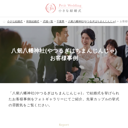
小さな結婚式
和装結婚式
式場一覧
千葉県
八剱八幡神社(やつるぎはちまんじんじゃ)
お客様
八剱八幡神社(やつるぎはちまんじんじゃ)
お客様事例
「八剱八幡神社(やつるぎはちまんじんじゃ)」で結婚式を挙げられ
た
お客様事例をフォトギャラリーにてご紹介。
先輩カップルの挙式
の雰囲気をご覧ください。
Report