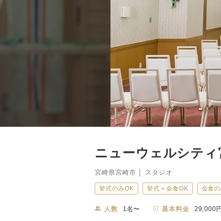
ニューウェルシティ
宮崎県宮崎市 │ スタジオ
挙式のみOK
挙式＋会食OK
会食の
人数
1名〜
基本料金
29,000