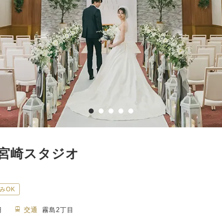
宮崎スタジオ
みOK
円
交通
霧島2丁目