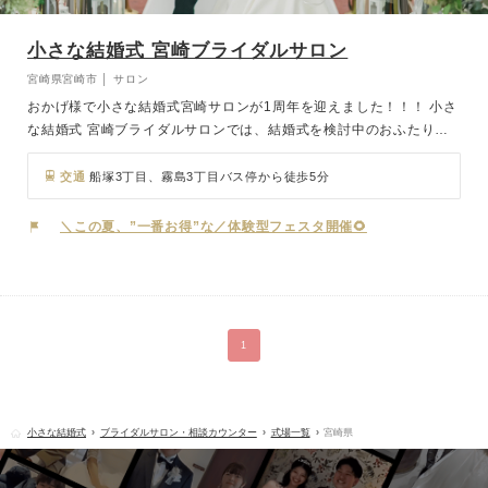
小さな結婚式 宮崎ブライダルサロン
宮崎県宮崎市 │ サロン
おかげ様で小さな結婚式宮崎サロンが1周年を迎えました！！！ 小さ
な結婚式 宮崎ブライダルサロンでは、結婚式を検討中のおふたりに
向けて、さまざまなスタイルをご提案しています。 ホテルやレスト
ランウェディング、神社式などの結婚式からフォトウェディングも相
交通
船塚3丁目、霧島3丁目バス停から徒歩5分
談可能。 中でも、少人数結婚式や家族婚、アットホームな結婚式を
ご希望の方にはぴったりのプランをご用意。 「結婚式はしたいけ
＼この夏、”一番お得”な／体験型フェスタ開催🌻
ど、派手にはしたくない」「写真だけでもきちんと残したい」 そん
なおふたりにも寄り添えるよう、経験豊富なウェディングコーディネ
ーターが丁寧にサポートいたします。
1
小さな結婚式
ブライダルサロン・相談カウンター
式場一覧
宮崎県