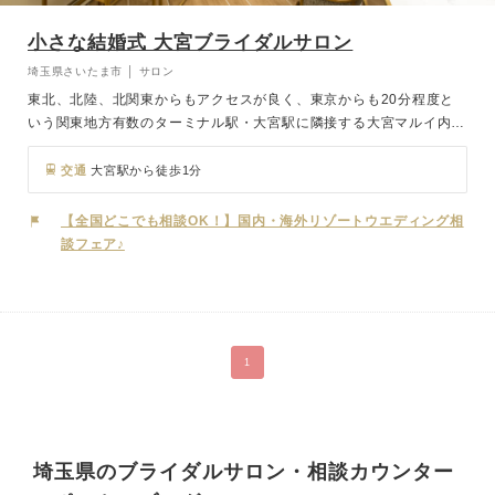
小さな結婚式 大宮ブライダルサロン
埼玉県さいたま市 │ サロン
東北、北陸、北関東からもアクセスが良く、東京からも20分程度と
いう関東地方有数のターミナル駅・大宮駅に隣接する大宮マルイ内に
ある小さな結婚式 大宮ブライダルサロン。 埼玉県内のホテル、レス
トランウェディング、沖縄や海外のリゾートウェディングならお任せ
交通
大宮駅から徒歩1分
ください。 大げさな結婚式は苦手…という方には少人数専門チャペ
ルや、写真だけのフォト婚などもご案内しております。
【全国どこでも相談OK！】国内・海外リゾートウエディング相
談フェア♪
1
埼玉県のブライダルサロン・相談カウンター