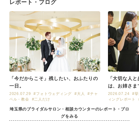
レポート・ブログ
「今だからこそ」残したい、おふたりの
「大切な人と
一日。
は、お姉さま
2026.07.29
#フォトウェディング
#大人
#チャ
2026.07.24
#
ペル・教会
#二人だけ
ィングレポート
埼玉県のブライダルサロン・相談カウンターのレポート・ブロ
グをみる