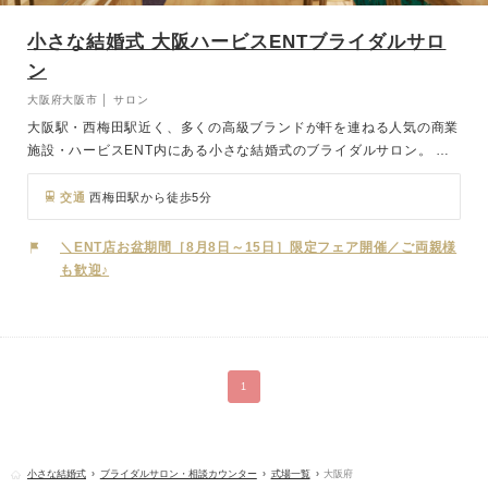
小さな結婚式 大阪ハービスENTブライダルサロ
ン
大阪府大阪市 │ サロン
大阪駅・西梅田駅近く、多くの高級ブランドが軒を連ねる人気の商業
施設・ハービスENT内にある小さな結婚式のブライダルサロン。 大
阪市内やその近郊の少人数チャペルの案内が中心ですが、レストラン
や憧れの有名ホテルでのプランも多数ご用意しています。 また挙式
交通
西梅田駅から徒歩5分
は別の場所で決定されている方にも、お得なフォトウェディングプラ
ンなどをご紹介しています。
＼ENT店お盆期間［8月8日～15日］限定フェア開催／ご両親様
も歓迎♪
1
小さな結婚式
ブライダルサロン・相談カウンター
式場一覧
大阪府