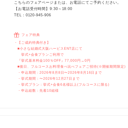
こちらのフェアページまたは、お電話にてご予約ください。
【お電話受付時間】9:30～18:00
TEL：0120-945-906
フェア特典
【ご成約特典付き】
■小さな結婚式大阪ハービスENT店にて
挙式+会食プランご利用で
『挙式基本料金100％OFF』77,000円→0円
■後日、フルコースお料理食べ比べフェアご招待(※開催期間限定)
・申込期間：2026年8月8日〜2026年8月16日まで
・挙式期間：〜2026年12月27日まで
・挙式プラン：挙式+会食6名様以上(フルコースに限る)
・申込組数：先着10組様