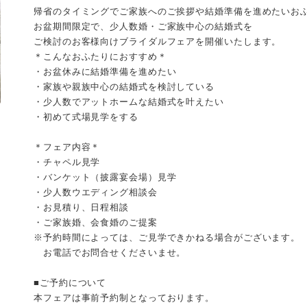
帰省のタイミングでご家族へのご挨拶や結婚準備を進めたいお
お盆期間限定で、少人数婚・ご家族中心の結婚式を
ご検討のお客様向けブライダルフェアを開催いたします。
＊こんなおふたりにおすすめ＊
・お盆休みに結婚準備を進めたい
・家族や親族中心の結婚式を検討している
・少人数でアットホームな結婚式を叶えたい
・初めて式場見学をする
＊フェア内容＊
・チャペル見学
・バンケット（披露宴会場）見学
・少人数ウエディング相談会
・お見積り、日程相談
・ご家族婚、会食婚のご提案
※予約時間によっては、ご見学できかねる場合がございます。
お電話でお問合せくださいませ。
■ご予約について
本フェアは事前予約制となっております。