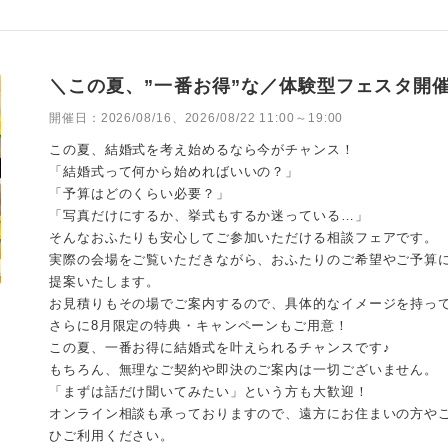
＼この夏、”一番お得”な／体験型フェスタ開催
開催日：
2026/08/16、2026/08/22 11:00～19:00
この夏、結婚式を考え始めるなら今がチャンス！
「結婚式って何から始めればいいの？」
「予算はどのくらい必要？」
「写真だけにするか、挙式もするか迷っている…」
そんなおふたりも安心してご参加いただける相談フェアです。
実際の会場をご覧いただきながら、おふたりのご希望やご予算
提案いたします。
お見積りもその場でご案内するので、具体的なイメージを持っ
さらに8月限定の特典・キャンペーンもご用意！
この夏、一番お得に結婚式を叶えられるチャンスです♪
もちろん、無理なご契約や即決のご案内は一切ございません。
「まずは話だけ聞いてみたい」という方も大歓迎！
オンライン相談も承っておりますので、遠方にお住まいの方や
ひご利用ください。