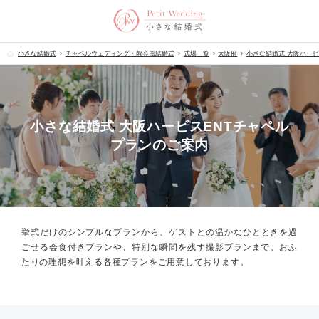
小さな結婚式
チャペルウェディング・教会風結婚式
式場一覧
大阪府
小さな結婚式 大阪ハービ
小さな結婚式 大阪ハービスENTチャペル
プランのご案内
挙式だけのシンプルなプランから、
ゲストとの温かなひとときを過
ごせる会食付きプランや、
特別な瞬間を残す撮影プランまで。
おふ
たりの理想を叶える各種プランをご用意しております。