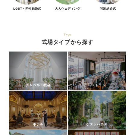
LGBT・同性結婚式
大人ウェディング
和装結婚式
Type
式場タイプから探す
チャペル・教会
レストラン
ホテル
ゲストハウス