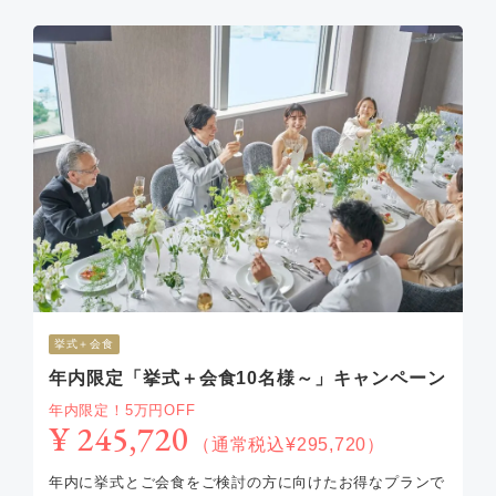
挙式＋会食
年内限定「挙式＋会食10名様～」キャンペーン
年内限定！5万円OFF
¥ 245,720
（通常税込¥295,720）
年内に挙式とご会食をご検討の方に向けたお得なプランで