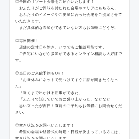
◎全国のリゾート会場をご紹介いたします！
おふたりがご興味を持たれた会場やエリアはもちろん、
おふたりのイメージやご要望に合った会場をご提案させて
いただきます。
まだ具体的な希望ができていない方もお気軽にどうぞ。
◎毎日開催！
店舗の定休日を除き、いつでもご相談可能です。
ご自宅にいながら参加ができるオンライン相談も大好評で
す。
◎当日のご来館予約もOK！
「お昼休みにネットで見つけてすぐに話が聞きたくなっ
た」
「近くまで出かける用事ができた」
「ふたりで話していて急に盛り上がった」などなど
思い立ったが吉日！直前のご予約もお気軽にお問合せくだ
さい。
◎空き状況をお調べいたします！
希望の会場や結婚式の時期・日程が決まっている方には、
空き状況をお調べいたします。