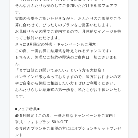
そんなおふたりも安心してご参加いただける相談フェアで
す。
実際の会場をご覧いただきながら、おふたりのご希望やご予
算に合わせて、ぴったりのプランをご提案いたします。
お見積りもその場でご案内するので、具体的なイメージを持
ってご検討いただけます。
さらに8月限定の特典・キャンペーンもご用意！
この夏、一番お得に結婚式を叶えられるチャンスです♪
もちろん、無理なご契約や即決のご案内は一切ございませ
ん。
「まずは話だけ聞いてみたい」という方も大歓迎！
オンライン相談も承っておりますので、遠方にお住まいの方
やご自宅から気軽に相談したい方もぜひご利用ください。
おふたりらしい結婚式の第一歩を、私たちがお手伝いいたし
ます。
■フェア特典■
🎁 8月限定！この夏、一番お得なキャンペーンをご案内！
挙式・フォトプラン 50％OFF
会食付きプランをご希望の方にはオプションチケットプレゼ
ント