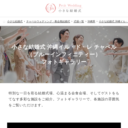
小さな結婚式
チャペルウェディング・教会風結婚式
式場一覧
沖縄県
小さな結婚式 沖縄イル
小さな結婚式 沖縄イル・ド・レ チャペル
（ブルーインフィニティー）
フォトギャラリー
特別な一日を彩る結婚式場、心温まる会食会場、
そしてゲストをも
てなす多彩な施設をご紹介。フォトギャラリーで、
各施設の雰囲気
をご覧いただけます。