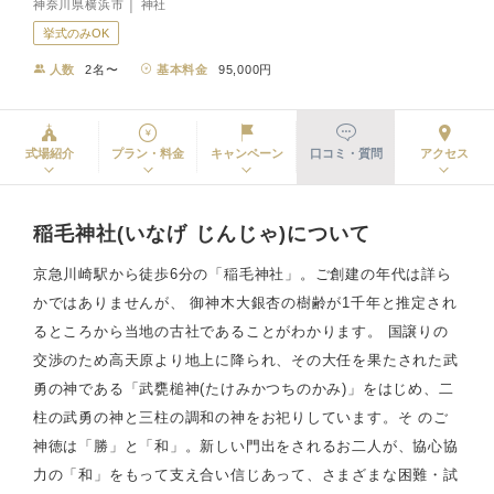
神奈川県横浜市 │ 神社
挙式のみOK
人数
2名〜
基本料金
95,000円
式場紹介
プラン・料金
キャンペーン
口コミ・質問
アクセス
稲毛神社(いなげ じんじゃ)について
京急川崎駅から徒歩6分の「稲毛神社」。ご創建の年代は詳ら
かではありませんが、 御神木大銀杏の樹齢が1千年と推定され
るところから当地の古社であることがわかります。 国譲りの
交渉のため高天原より地上に降られ、その大任を果たされた武
勇の神である「武甕槌神(たけみかつちのかみ)」をはじめ、二
柱の武勇の神と三柱の調和の神をお祀りしています。そ のご
神徳は「勝」と「和」。新しい門出をされるお二人が、協心協
力の「和」をもって支え合い信じあって、さまざまな困難・試