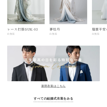
レース打掛SUK-03
夢牡丹
瑞雲平安
白無垢
白無垢
白無垢
新郎衣装はこちら
すべての結婚式衣装をみる