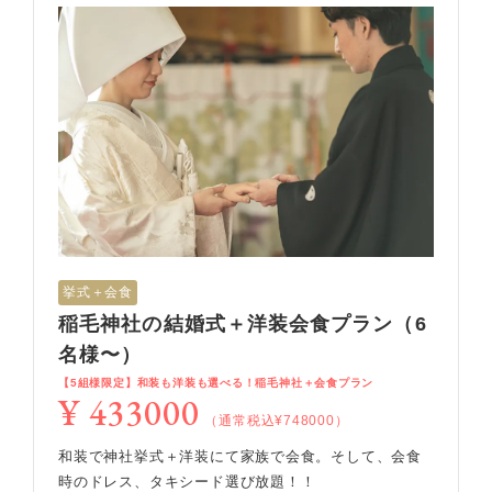
挙式＋会食
稲毛神社の結婚式＋洋装会食プラン（6
名様〜）
【5組様限定】和装も洋装も選べる！稲毛神社＋会食プラン
¥ 433000
（通常税込¥748000）
和装で神社挙式＋洋装にて家族で会食。そして、会食
時のドレス、タキシード選び放題！！