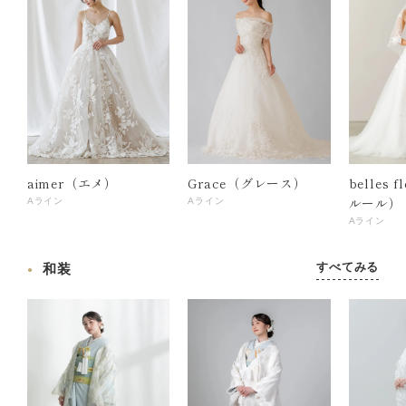
aimer（エメ）
Grace（グレース）
belles 
ルール）
Aライン
Aライン
Aライン
すべてみる
和装