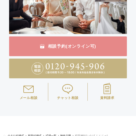
相談予約(オンライン可)
メール相談
チャット相談
資料請求
小さな結婚式
和装結婚式
式場一覧
神奈川県
稲毛神社(いなげ じんじゃ)