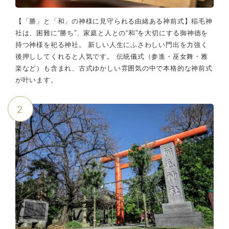
【「勝」と「和」の神様に見守られる由緒ある神前式】稲毛神
社は、困難に“勝ち”、家庭と人との“和”を大切にする御神徳を
持つ神様を祀る神社。 新しい人生にふさわしい門出を力強く
後押ししてくれると人気です。 伝統儀式（参進・巫女舞・雅
楽など）も含まれ、古式ゆかしい雰囲気の中で本格的な神前式
が叶います。
2