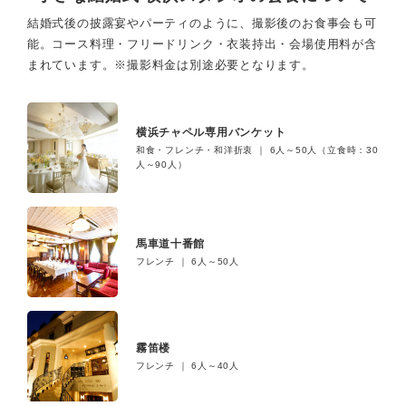
結婚式後の披露宴やパーティのように、撮影後のお食事会も可
能。
コース料理・フリードリンク・衣装持出・会場使用料が含
まれています。
※撮影料金は別途必要となります。
横浜チャペル専用バンケット
和食・フレンチ・和洋折衷 ｜ 6人～50人（立食時：30
人～90人）
馬車道十番館
フレンチ ｜ 6人～50人
霧笛楼
フレンチ ｜ 6人～40人