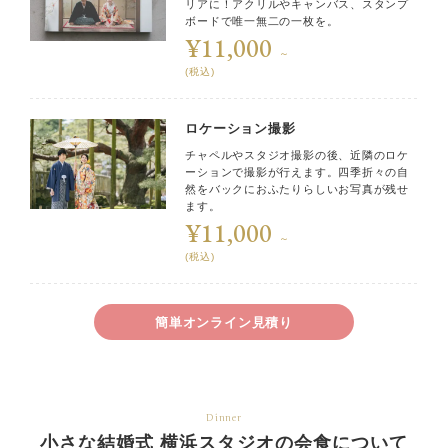
リアに！アクリルやキャンバス、スタンプ
ボードで唯一無二の一枚を。
¥11,000
～
(税込)
ロケーション撮影
チャペルやスタジオ撮影の後、近隣のロケ
ーションで撮影が行えます。四季折々の自
然をバックにおふたりらしいお写真が残せ
ます。
¥11,000
～
(税込)
簡単オンライン見積り
Dinner
小さな結婚式 横浜スタジオの会食について