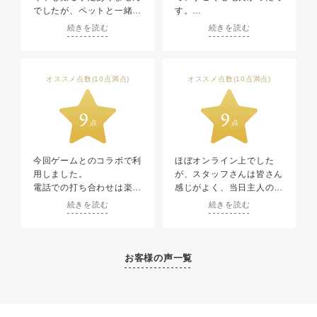
でしたが、ペットと一緒に
す。
撮れるという点に惹かれて
こちらの意図を汲んでくだ
続きを読む
続きを読む
ウエディングフォトをしま
さるカメラマンさんもとて
した。
も素敵でした。
いざやってみて思った事は
ヘアメイクさんも素晴らし
両親へありがとうを伝える
い対応力など、全体的に素
オススメ点数(10点満点)
オススメ点数(10点満点)
場を作れて良かったと心の
晴らしかったです。ありが
底から思いました。
とうございました。
衣装合わせの方、メイクを
してくれた方、プランニン
グしてくれた方、カメラマ
ンの方全ての方に感謝して
今回ゲームとのコラボで利
ほぼオンライン上でした
おります。
用しました。
が、スタッフさんは皆さん
これをやってみたいという
電話での打ち合わせは楽し
感じがよく、当日主人の家
希望に全力で応えてくれて
く進められました。
族がたくさん来ても快く出
続きを読む
続きを読む
私たちと両親の一生の思い
衣装合わせのときに数着お
迎えてくれてありがたかっ
出に残る良い日となりまし
気に入りをして行ったので
たです。
た！ありがとうございまし
すが、1着目でスタッフの
た。
方に良いですね。と言われ
お客様の声一覧
てから他の衣装を着る事に
はならずそのまま決まりま
した。
私自身ももう少し着て悩み