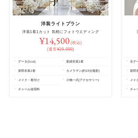
洋装ライトプラン
洋装1着1カット 気軽にフォトウエディング
¥14,500
(税込)
(通常
¥29,000
)
データ(1cut)
新婦衣装1着
全デー
新郎衣装1着
カメラマン(約10分撮影)
新郎
メイク・着付け
小物一式(アクセサリー)
メイ
チャペル使用料
チャ