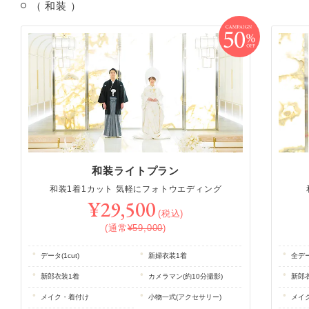
（ 和装 ）
和装ライトプラン
和装1着1カット 気軽にフォトウエディング
¥29,500
(税込)
(通常
¥59,000
)
データ(1cut)
新婦衣装1着
全デー
新郎衣装1着
カメラマン(約10分撮影)
新郎
メイク・着付け
小物一式(アクセサリー)
メイ