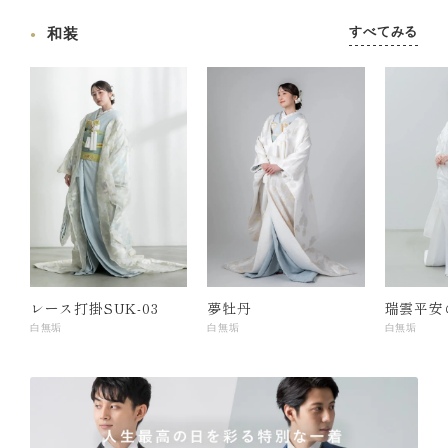
すべてみる
和装
レース打掛SUK-03
夢牡丹
瑞雲平安
白無垢
白無垢
白無垢