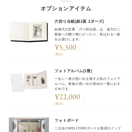
Option
オプションアイテム
六切り台紙(紙1面 1ポーズ)
結婚式の定番「六つ切台紙」は、遠方のご
親族への贈り物にぴったり。喜ばれる一枚
をお届けします。
¥5,500
～
(税込)
フォトアルバム(1冊)
一生に一度の想い出を残す人気のフォトア
ルバム。家族の思い出の初めの一冊におす
すめです。
¥22,000
～
(税込)
フォトボード
二次会のWELCOMEボードが新居のインテ