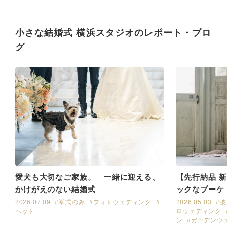
たい等言えば良かったので
すが、自分の体型にも自信
がなく着れるのがこれぐら
小さな結婚式 横浜スタジオのレポート・ブロ
いなのかな…と勝手に解釈
して言わないままでした。
グ
他にコラボされてる方など
は何着か合わせられてたの
で、何か私が悪かったのだ
ろうか等当日まで正直気が
重くなっていました。
コラボのブーケを断ってか
ら他のブーケのオプション
等の提案もなく、ブーケは
持ち込む事にしました。
しかし当日は衣装合わせの
方とはまた別のスタッフさ
ん達で楽しく私の要望も聞
いていただき、大変感謝し
愛犬も大切なご家族。 一緒に迎える、
【先行納品 
ています。
かけがえのない結婚式
ックなブーケ
2026.07.09
#挙式のみ
#フォトウェディング
#
2026.05.03
#
ペット
ロウェディング
ン
#ガーデンウ