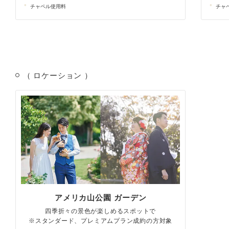
チャペル使用料
チャ
（ ロケーション ）
アメリカ山公園 ガーデン
四季折々の景色が楽しめるスポットで
※スタンダード、プレミアムプラン成約の方対象