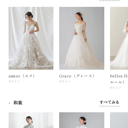
aimer（エメ）
Grace（グレース）
belles 
ルール）
Aライン
Aライン
Aライン
すべてみる
和装