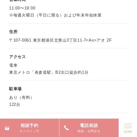
11:00〜19:00
※毎週火曜日（平日に限る）および年末年始休業
住所
〒107-0061 東京都港区北青山3丁目11-7<Ao>アオ 2F
アクセス
電車
東京メトロ「表参道駅」B2出口徒歩約1分
駐車場
あり（有料）
122台
設備
相談予約
電話相談
チャペル、待合スペース、フィッティングルーム
オンライン可
相談・お問合せ