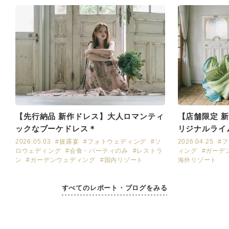
【先行納品 新作ドレス】大人ロマンティ
【店舗限定 
ックなブーケドレス＊
リジナルライ
2026.05.03
#披露宴
#フォトウェディング
#ソ
2026.04.25
#
ロウェディング
#会食・パーティのみ
#レストラ
ィング
#ガーデ
ン
#ガーデンウェディング
#国内リゾート
海外リゾート
すべてのレポート・ブログをみる