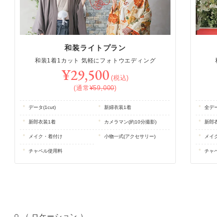
和装ライトプラン
和装1着1カット 気軽にフォトウエディング
¥29,500
(税込)
(通常
¥59,000
)
データ(1cut)
新婦衣装1着
全デー
新郎衣装1着
カメラマン(約10分撮影)
新郎
メイク・着付け
小物一式(アクセサリー)
メイ
チャペル使用料
チャ
（ ロケーション ）