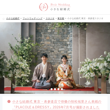
小さな結婚式
フォトウェディング
スタジオ
東京都
小さな結婚式 東京・表参道スタジオ
​小さな結婚式 東京・表参道店で俳優の恒松祐里さん表紙の
『PLACOLE＆DRESSY』2026年7月号が撮影されました