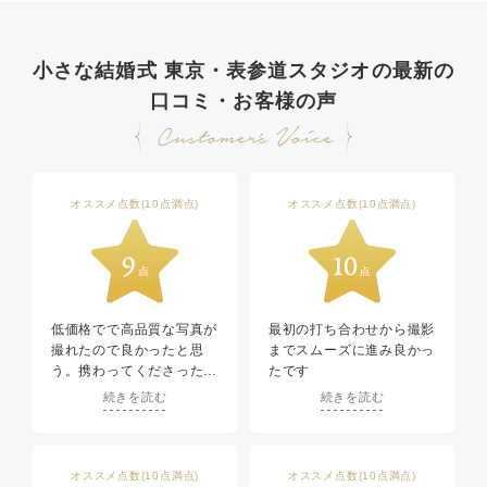
小さな結婚式 東京・表参道スタジオの最新の
口コミ・お客様の声
オススメ点数(10点満点)
オススメ点数(10点満点)
低価格でで高品質な写真が
最初の打ち合わせから撮影
撮れたので良かったと思
までスムーズに進み良かっ
う。携わってくださった方
たです
の笑顔溢れる対応が良かっ
続きを読む
続きを読む
た。
オススメ点数(10点満点)
オススメ点数(10点満点)