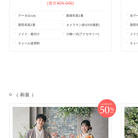
(通常
¥29,000
)
データ(1cut)
新婦衣装1着
全デー
新郎衣装1着
カメラマン(約10分撮影)
新郎
メイク・着付け
小物一式(アクセサリー)
メイ
チャペル使用料
チャ
（ 和装 ）