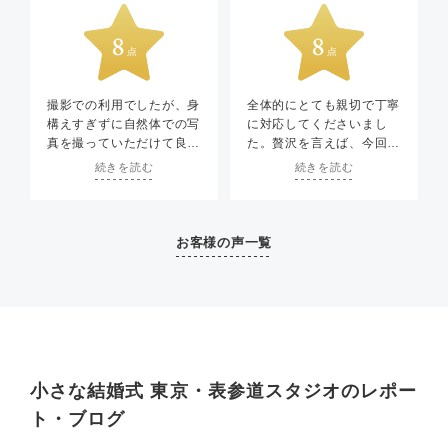
撮影での利用でしたが、身
全体的にとても親切で丁寧
構えすぎずに自然体での写
に対応してくださいまし
真を撮っていただけて良か
た。贅沢を言えば、今回は
った。
ソロウェディング(カップ
続きを読む
続きを読む
ルで行う普通の写真撮影と
は違う状況)だったので、
もう少しヒアリングしてく
ださるとありがたかったか
お客様の声一覧
なと思いました。プライベ
ートを重んじてくださった
のかもしれませんが、予算
感や撮りたい写真の雰囲気
など、もう少し聴いてくだ
さると尚よかったと感じま
した。
小さな結婚式 東京・表参道スタジオのレポー
ト・ブログ