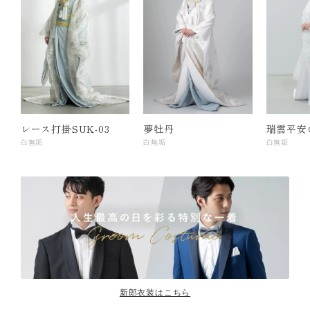
レース打掛SUK-03
夢牡丹
瑞雲平安
白無垢
白無垢
白無垢
新郎衣装はこちら