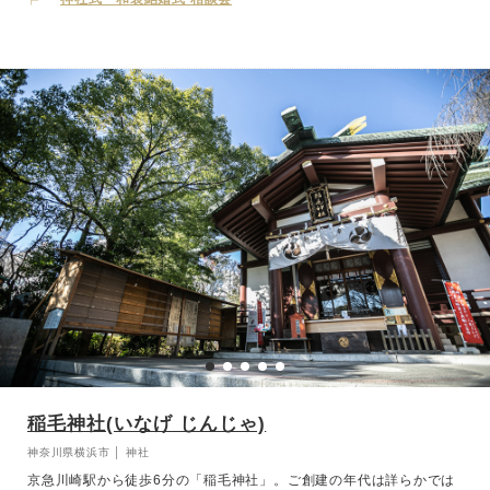
年には祈祷や結婚式などの儀式を行う神楽殿も完成。 120名様までご
参列いただける屋内神殿となりました。雅楽の調べに導かれて本殿へ
と参進し、注連柱（しめばしら）をくぐると、凛とした空気に高まる
気持ち。夕刻より執り行われる『御神火の誓』も伊勢山皇大神宮の特
長です。竹筒に入った誘導灯の灯りが石畳の参道を照らし幻想的な雰
囲気に包まれます。 桜をはじめ、四季の彩りに包まれながら趣のあ
る格式高い神前式が叶います。
稲毛神社(いなげ じんじゃ)
神奈川県横浜市 │ 神社
京急川崎駅から徒歩6分の「稲毛神社」。ご創建の年代は詳らかでは