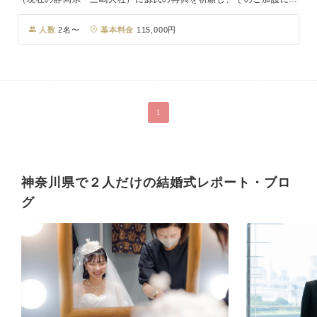
って天下を治めた源頼朝公 が、治承4（1180）年に鎌倉に近いここ
葉山の聖地に三嶋明神の御分霊を歓請して創建。長く謝恩 の誠をさ
人数
2名〜
基本料金
115,000円
さげ、災厄が生じると加持祈祷が行われたと伝えられます。 開運・
厄除けの神様として信仰が篤く、また波に削られて石が生まれる地と
して子授け・安産の ご祈願、葉山の総鎮守としても多くの参拝者が
訪れます。 相模湾、富士山、江ノ島、伊豆箱根の山並みなどの雄大
な景色が広がり、海風と心地よい波音を 感じられる唯一無二のロケ
1
ーション。 おふたりの門出の日を、こころ清らかにお迎えいただけ
ます。
神奈川県で２人だけの結婚式レポート・ブロ
グ