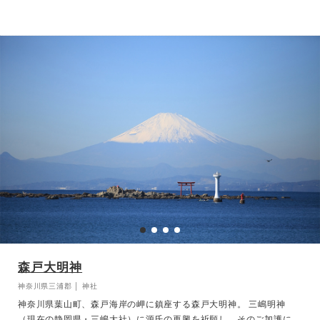
画・国生みの神である伊邪那岐命（イザナギノミコト）と伊邪那美命
（イザナミノミコト）の 二組の夫婦神をお祀りしており、良縁成就
や夫婦円満、子宝、仕事運・社運向上のご利益がある ことから、ご
結婚式の後も家族で訪れたい神社です。 おふたりの門出と未来を、
夫婦神のあたたかなご神徳が見守ってくださることでしょう。
森戸大明神
神奈川県三浦郡 │ 神社
神奈川県葉山町、森戸海岸の岬に鎮座する森戸大明神。 三嶋明神
（現在の静岡県・三嶋大社）に源氏の再興を祈願し、そのご加護によ