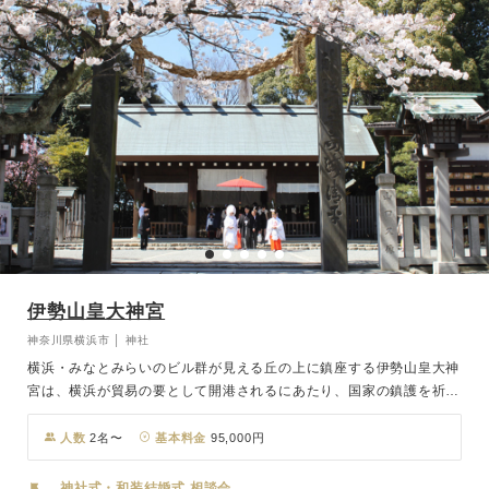
伊勢山皇大神宮
神奈川県横浜市 │ 神社
横浜・みなとみらいのビル群が見える丘の上に鎮座する伊勢山皇大神
宮は、横浜が貿易の要として開港されるにあたり、国家の鎮護を祈る
事を目的に明治3年に創建された、今も参拝する人が絶えない神奈川
県の宗社です。御祭神は三重県伊勢市の伊勢神宮の内宮と同じ天照大
人数
2名〜
基本料金
95,000円
御神をお祀りし、2020年に鎮座150周年を迎えました。 三重の伊勢
神宮内宮の古社殿を賜わり本殿として移築されることになり、2017
神社式・和装結婚式 相談会