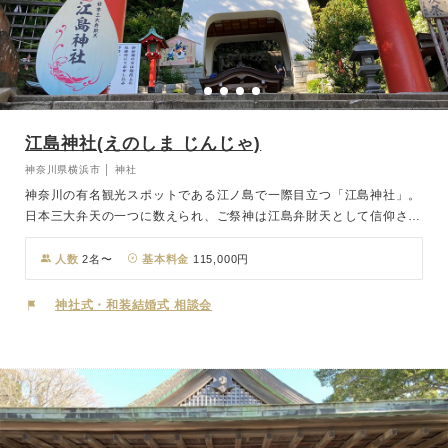
江島神社(えのしま じんじゃ)
神奈川県横浜市 │ 神社
神奈川の有名観光スポットである江ノ島で一際目立つ「江島神社」。
日本三大弁天の一つに数えられ、ご祭神は江島弁財天として信仰され
る三姉妹の女神様です。「辺津宮(へつみや)」「中津宮(なかつみ
や)」「奥津宮(おくつみや)」の三社からなり、それぞれ田寸津比賣命
人数
2名〜
基本料金
115,000円
(たぎつひめのみこと)、市寸島比賣命(いちきしまひめのみこと)、多
紀理比賣命(たぎりひめのみこと)をお祀りしています。海の神、水の
神社式・和装結婚式 相談会
神の他に幸福・財宝を招き、芸道上達の功徳を持つ神として今日まで
仰がれています。境内をエスカーで移動したり、海景色を望んだりと
江ノ島ならではの観光も楽しめるほか、お天気が良ければ富士山を望
むことができるロケーション。おふたりはもちろん、ご家族やゲスト
にとっても想い出深い一日となることでしょう。