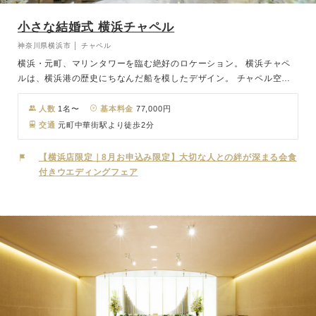
小さな結婚式 横浜チャペル
神奈川県横浜市 │ チャペル
横浜・元町、マリンタワーを臨む絶好のロケーション。 横浜チャペ
ルは、横浜港の歴史にちなんだ船を模したデザイン。 チャペル空間
は船の構造に着目し、丸みをもたすことで光で包まれたかのような柔
らかな印象。 バージンロードの先にオニキスを配置、海の宝石のよ
人数
1名〜
基本料金
77,000円
うにチャペルを輝かせます。 挙式の後は、同じ会場内に会食会場も
交通
元町中華街駅より徒歩2分
併設しており、移動の手間なくゲストの皆さまとお食事を楽しめま
す。
【横浜店限定｜8月お申込み限定】大切な人との絆が深まる会食
付きウエディングフェア