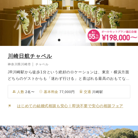
川崎日航チャペル
神奈川県川崎市 │ チャペル
JR川崎駅から徒歩1分という絶好のロケーションは、東京・横浜方面
どちらのゲストからも「迷わず行ける」と喜ばれる最高のおもてなし
に。 イタリアのサン・マルコ教会を彷彿とさせるチャペルは、本物
の大理石と木のベンチが調和し、少人数でも寂しくない柔らかな温も
人数
2名〜
基本料金
77,000円
交通
川崎駅
りに包まれています。 一流ホテルならではの充実した宿泊施設や本
格料理、そして洗練されたサービスが、お二人の門出にふさわしい安
はじめての結婚式相談も安心！即決不要で安心の相談フェア
心感と、背伸びしすぎない贅沢なひとときを叶えます。