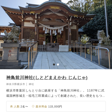
神聖な雰囲気の中で心に残る誓いの儀を叶えられます。 由緒と自然
が調和した神前式は、格式と温かみを兼ね備えた特別な一日を演出し
てくれます。
神鳥前川神社(しとどまえかわ じんじゃ)
神奈川県横浜市 │ 神社
横浜市青葉区しらとり台に鎮座する「神鳥前川神社」。 1187年に武
蔵国桝形城主・稲毛三郎重成によって創建された、長い歴史をもつ神
社です。 境内には清らかな空気が満ち、日々の喧騒を忘れ心静かに
お過ごしいただけます。 出世・良縁の神である日本武尊（ヤマトタ
人数
2名〜
基本料金
115,000円
ケルノミコト）と弟橘比売命（オトタチバナヒメノミコト）、 企