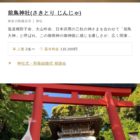
前鳥神社(さきとり じんじゃ)
神奈川県横浜市 │ 神社
菟道稚郎子命、大山咋命、日本武尊の三柱の神さまを合わせて「前鳥
大神」と呼ばれ、この御祭神の御神徳に感じる優しさが、広く関東一
円から信仰を集めています。古くから学問や就職の神として親しま
れ、相模国四之宮としても知られ、「四之宮大明神」とも呼ばれ、
人数
2名〜
基本料金
115,000円
人々の敬愛を受けてきました。緑豊かな境内は「森の前鳥神社」とし
て、平塚八景に指定されています。 日本古来の伝統美と格式溢れる
神社式・和装結婚式 相談会
社殿婚、ご祈祷形式の結婚式。神社での挙式をお考えのお二人に、人
数やご予算、ご希望に合わせた挙式プランをご用意しています。