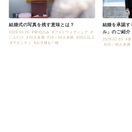
結婚を承認す
結婚式の写真を残す意味とは？
ル」のご紹介
2026.05.26
#挙式のみ
#フォトウェディング
#
二人だけ
#10人未満
#10～30人未満
#30人以上
2026.02.03
#
#マタニティ
#お子様も一緒
#10～30人未満