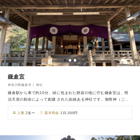
鎌倉宮
神奈川県鎌倉市 │ 神社
鎌倉駅から車で約10分、緑に包まれた静寂の地に佇む鎌倉宮は、明
治天皇の勅命によって創建 された由緒ある神社です。御祭神（ごさ
いじん） ・大塔宮護良親王は、後醍醐天皇の皇子として鎌倉 幕府倒
幕に尽力された勇敢な人物。その高潔な志を偲び、明治2年に明治天
人数
2名〜
基本料金
115,000円
皇自ら「鎌倉宮」と 名づけられました。紅白二色の鳥居が印象的な
境内は、春の新緑や秋の紅葉など四季の彩りに 包まれ、写真撮影に
も人気のスポットです。 挙式は、光が差し込む明るく開放的な拝
殿、または静謐で厳かな御本殿のいずれかで執り行う ことができ、