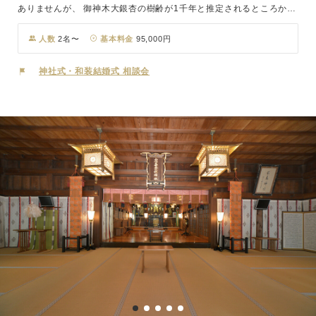
ありませんが、 御神木大銀杏の樹齢が1千年と推定されるところから
当地の古社であることがわかります。 国譲りの交渉のため高天原よ
り地上に降られ、その大任を果たされた武勇の神である「武甕槌神
人数
2名〜
基本料金
95,000円
(たけみかつちのかみ)」をはじめ、二柱の武勇の神と三柱の調和の神
をお祀りしています。そ のご神徳は「勝」と「和」。新しい門出を
神社式・和装結婚式 相談会
されるお二人が、協心協力の「和」をもって支え合い信じあって、さ
まざまな困難・試練に打ち勝ち、充実した素晴らしいご家庭をつくり
あげるように守護し、お導きくださることでしょう。