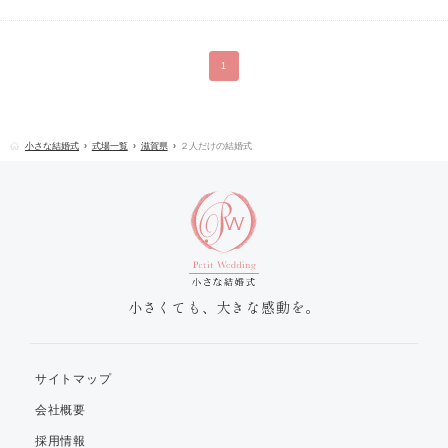
は、厳かな社殿の中で永遠の誓いを立てることができます。雅楽の音
色が響く中、伝統に包まれた式は、おふたりと御両家にとってかけが
えのない思い出となるでしょう。
1
小さな結婚式
式場一覧
滋賀県
２人だけの結婚式
小さくても、大きな感動を。
サイトマップ
会社概要
採用情報