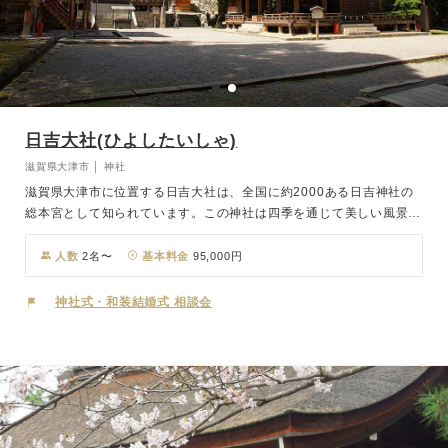
日吉大社(ひよしたいしゃ)
滋賀県大津市 │ 神社
滋賀県大津市に位置する日吉大社は、全国に約2000ある日吉神社の
総本宮として知られています。この神社は四季を通じて美しい風景を
楽しむことができ、秋の紅葉、春のさまざまな種類の桜、初夏の新緑
と青もみじが境内を彩ります。挙式は国宝である東本宮で行われま
人数
2名〜
基本料金
95,000円
す。東本宮は夫婦の神様の結婚式を再現する場所であり、大自然に囲
まれた厳かな空間で、夫婦の神様に見守られながら心に残る結婚式を
神社式・和装結婚式 相談会
挙げることができます。四季折々の美しい風景に包まれた日吉大社
で、特別な一日を過ごしませんか。夫婦の神様に見守られ、大自然の
中で永遠の愛を誓う素晴らしい結婚式をお届けします。