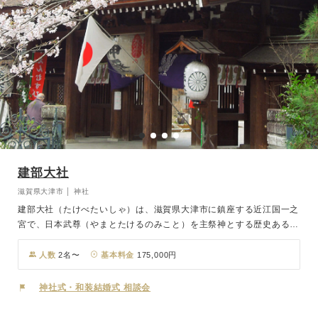
建部大社
滋賀県大津市 │ 神社
建部大社（たけべたいしゃ）は、滋賀県大津市に鎮座する近江国一之
宮で、日本武尊（やまとたけるのみこと）を主祭神とする歴史ある神
社です。 古くから武運長久や交通安全、勝運の神として多くの人々
の信仰を集めてきました。緑豊かな境内は、春には桜、秋には紅葉が
人数
2名〜
基本料金
175,000円
美しく、四季折々の風情が楽しめる静かな癒しの空間です。毎年1月
には水上安全と繁栄を願う「船幸祭（せんこうさい）」、夏には神輿
神社式・和装結婚式 相談会
が町を巡る「御神幸祭（ごしんこうさい）」など、地域と深く結びつ
いた祭事も見どころの一つ。建部大社で行われる由緒ある神前結婚式