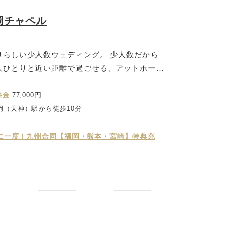
岡チャペル
りらしい少人数ウェディング。 少人数だから
人ひとりと近い距離で過ごせる、アットホーム
が叶います。 おふたりらしい演出や過ごし方
さくても大きな感動”を感じられる特別な一日
料金
77,000円
なスタッフが準備から当日まで丁寧にサポート
（天神）駅から徒歩10分
節目をリーズナブルに、そして心温まるかたち
。
日 年に一度！九州合同【福岡・熊本・宮崎】特典充