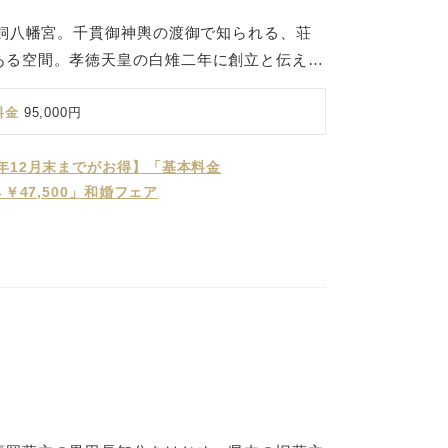
鳥飼八幡宮。千貫御神輿の渡御で知られる、荘
ある空間。孝徳天皇の白雉二年に創立と伝えら
を持つ古社です。 千貫御神輿の渡御は特に有名
的な様は、見る者の心を打つ伝統行事として継
料金
95,000円
い歴史を刻んできた神聖な社殿で、厳かな神前
できます。
6年12月末までがお得】「基本料金
0→￥47,500」和婚フェア