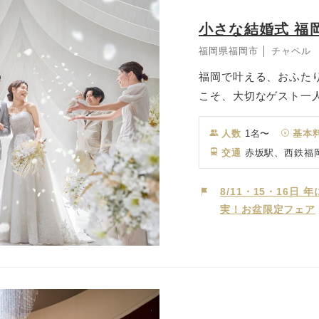
小さな結婚式 福
福岡県福岡市 │ チャペル
福岡で叶える、おふた
こそ、大切なゲスト一
で自由度の高い結婚式
を大切にしながら、“小
人数
1名〜
基本
をご提案。 経験豊富
交通
赤坂駅、西鉄福岡
し、結婚という大切な
でお手伝いいたします
8/11・15・16
実！お盆限定フェア