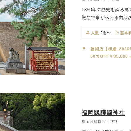
1350年の歴史を誇る
厳な神事が伝わる由緒
れ、1350年余の歴史
で、その荘厳かつ幻想
人数
2名〜
基本
承されています。 長
挙式を執り行うことが
福岡店【和婚_202
50％OFF￥95,00
福岡縣護國神社
福岡県福岡市 │ 神社