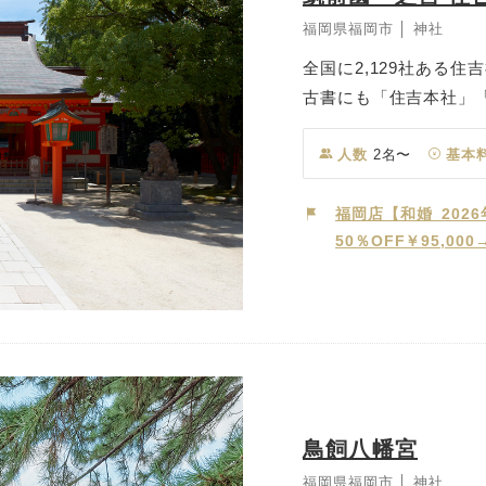
福岡県福岡市 │ 神社
全国に2,129社ある
古書にも「住吉本社」
吉神社の御神徳は、ミ
浄」をもってすべての
人数
2名〜
基本
います。 また、つつ
いわれ、航海・海上の
福岡店【和婚_202
50％OFF￥95,00
す。住吉神社では、神
す。鎮守の社の中、国
でのご婚儀は、荘厳な
則（のっと）り、おふ
鳥飼八幡宮
福岡県福岡市 │ 神社