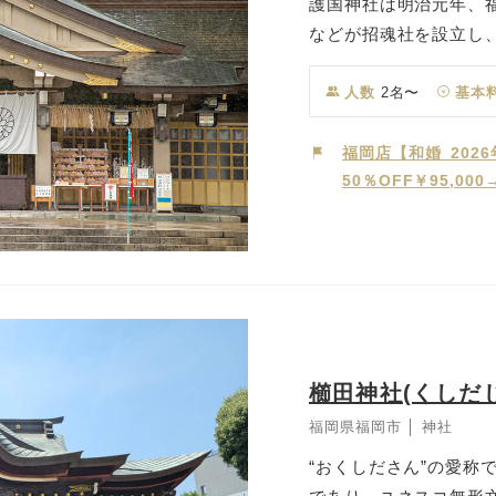
護国神社は明治元年、
などが招魂社を設立し
内を囲む木々は創建時に
によるもの。静寂の中
人数
2名〜
基本
その中を社殿に向かっ
いっそう高めてくれま
福岡店【和婚_202
50％OFF￥95,00
備。白を基調にした明
が響き渡る中、静かに
合わせて平成18年に
だけるほか、スロープ
列席者様も安心してお
櫛田神社(くしだ
福岡県福岡市 │ 神社
“おくしださん”の愛称