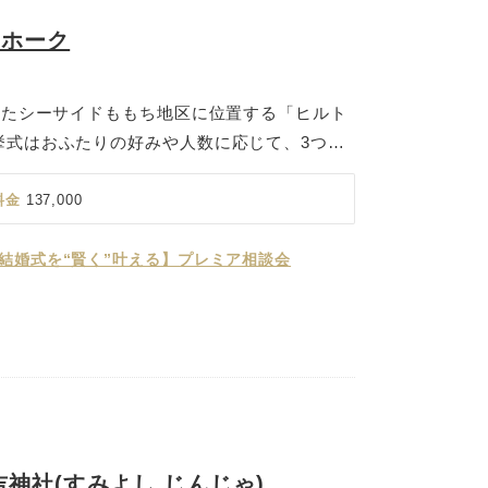
ーホーク
れたシーサイドももち地区に位置する「ヒルト
挙式はおふたりの好みや人数に応じて、3つの
ます。宝石箱をイメージした「Garden
ル内に施された13,000個のスワロフスキー社製
料金
137,000
合わせてさまざまに輝きます。扉の外は貸切ガ
、ゲストに見守られながらカリヨンを鳴らし、
の結婚式を“賢く”叶える】プレミア相談会
をお過ごしいただけます。ご希望のおふたりに
食もご案内が可能です。ホテルは豪華客船をイ
クでラグジュアリーな空間。全室オーシャンビ
に佳き日の余韻をゆっくり味わっていただけま
神社(すみよし じんじゃ)