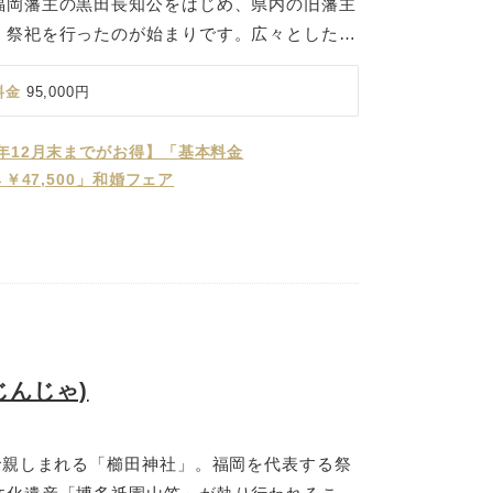
福岡藩主の黒田長知公をはじめ、県内の旧藩主
、祭祀を行ったのが始まりです。広々とした境
県民延べ15万人の勤労奉仕と3000本の献木
にも清々しい雰囲気が境内に広がっています。
料金
95,000円
て列をなし進む「参進」はおふたりの気持ちを
す。結婚の儀を行う本殿は半屋内で冷暖房を完
6年12月末までがお得】「基本料金
0→￥47,500」和婚フェア
るく清らかな空間に神職が奏でる雅楽の生演奏
厳かに式が執り行われます。結婚式のニーズに
は控室の建物をリニューアル。広々とお使いいた
やバリアフリーも各所に対応。幅広い年代のご
越しいただけます。
じんじゃ)
で親しまれる「櫛田神社」。福岡を代表する祭