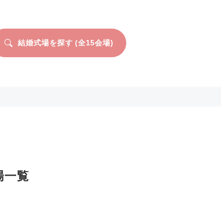
結婚式場を探す (全
15
会場)
場一覧