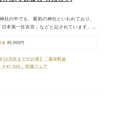
住吉神社の中でも、最初の神社といわれており、
「日本第一住吉宮」などと記されています。住
ソギハラヘの御出現の由来から、「心身の清
災から身を護る神として古より広く信仰されて
料金
95,000円
のを（筒男）の「つつ」には星の意味があると
守護神としても厚い崇敬（すうけい）がありま
6年12月末までがお得】「基本料金
0→￥47,500」和婚フェア
職による奏楽の中、厳粛に式が執り行われま
の重要文化財でもある御本殿にて行われる神前
おもむきの中にも慶びが満ち溢れます。古式に
たりを祝福いたします。