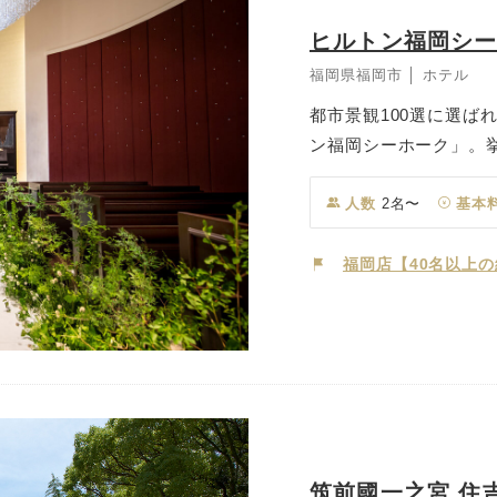
ヒルトン福岡シ
福岡県福岡市 │ ホテル
都市景観100選に選ば
ン福岡シーホーク」。
チャペルと神殿から選べ
Chapel」は、チャペ
人数
2名〜
基本
クリスタルがシーンに
ーデンが広がっており
福岡店【40名以上
笑顔あふれるひととき
は同じホテル内での会
メージしたダイナミッ
ューの客室は、ゲスト
す。
筑前國一之宮 住吉