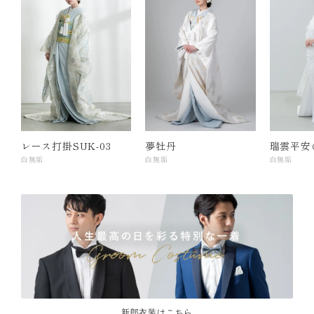
レース打掛SUK-03
夢牡丹
瑞雲平安
白無垢
白無垢
白無垢
新郎衣装はこちら