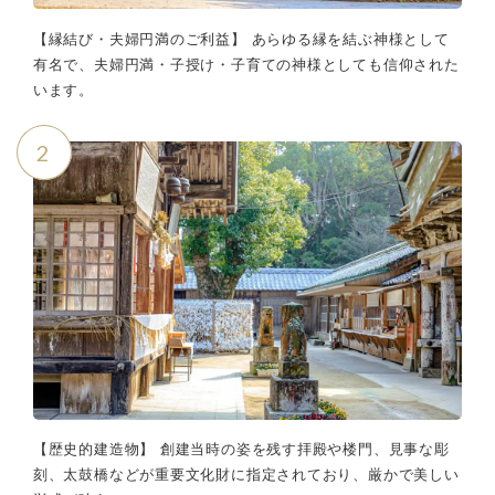
【縁結び・夫婦円満のご利益】 あらゆる縁を結ぶ神様として
有名で、夫婦円満・子授け・子育ての神様としても信仰された
います。
2
【歴史的建造物】 創建当時の姿を残す拝殿や楼門、見事な彫
刻、太鼓橋などが重要文化財に指定されており、厳かで美しい