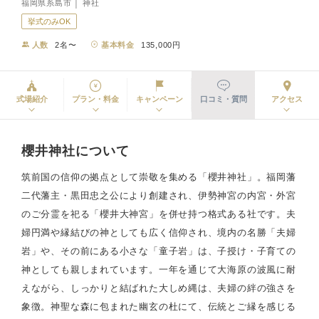
福岡県糸島市 │ 神社
挙式のみOK
人数
2名〜
基本料金
135,000円
式場紹介
プラン・料金
キャンペーン
口コミ・質問
アクセス
櫻井神社について
筑前国の信仰の拠点として崇敬を集める「櫻井神社」。福岡藩
二代藩主・黒田忠之公により創建され、伊勢神宮の内宮・外宮
のご分霊を祀る「櫻井大神宮」を併せ持つ格式ある社です。夫
婦円満や縁結びの神としても広く信仰され、境内の名勝「夫婦
岩」や、その前にある小さな「童子岩」は、子授け・子育ての
神としても親しまれています。一年を通じて大海原の波風に耐
えながら、しっかりと結ばれた大しめ縄は、夫婦の絆の強さを
象徴。神聖な森に包まれた幽玄の杜にて、伝統とご縁を感じる