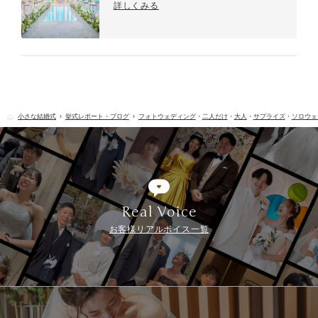
詳しくみる
小さな結婚式
挙式レポート・ブログ
フォトウェディング
・
二人だけ
・
大人
・
サプライズ
・
ソロウェ
Real Voice
お客様リアルボイス一覧