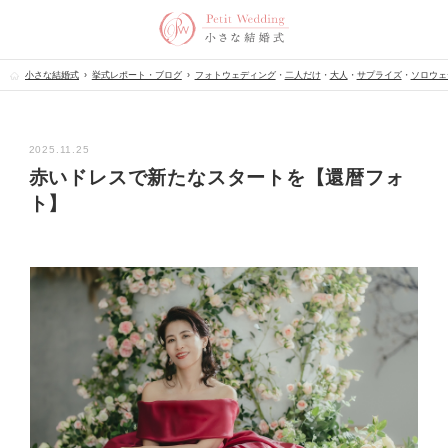
小さな結婚式
挙式レポート・ブログ
フォトウェディング
・
二人だけ
・
大人
・
サプライズ
・
ソロウェ
2025.11.25
赤いドレスで新たなスタートを【還暦フォ
ト】