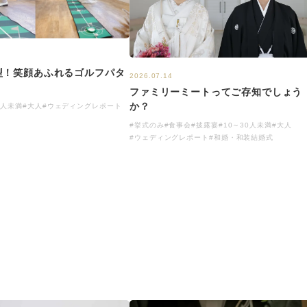
型！笑顔あふれるゴルフパタ
2026.07.14
ファミリーミートってご存知でしょう
か？
0人未満
#大人
#ウェディングレポート
#挙式のみ
#食事会
#披露宴
#10～30人未満
#大人
#ウェディングレポート
#和婚・和装結婚式