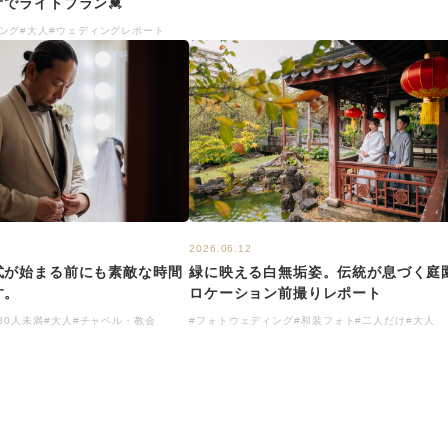
でライトプラン💓
ング
#大人
#ウェディングレポート
2026.06.12
式が始まる前にも素敵な時間
緑に映える白無垢姿。伝統が息づく庭
す。
ロケーション前撮りレポート
～30人未満
#大人
#チャペル・教会
#フォトウェディング
#和装フォト
#二人だけ
#大人