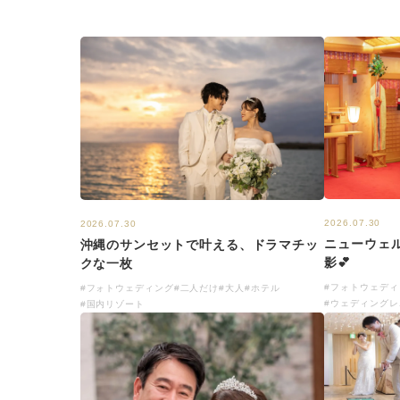
2026.07.30
2026.07.30
ニューウェ
沖縄のサンセットで叶える、ドラマチッ
影💕
クな一枚
#フォトウェディ
#フォトウェディング
#二人だけ
#大人
#ホテル
#ウェディングレ
#国内リゾート