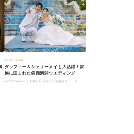
2026.06.25
満
ダッフィー＆シェリーメイも大活躍！家
族に囲まれた笑顔満開ウエディング
#挙式のみ
#10人未満
#大人
#ホテル
#国内リゾート