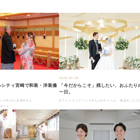
2026.07.29
「今だからこそ」残したい、おふたり
ルシティ宮崎で和装・洋装撮
一日。
#フォトウェディング
#大人
#チャペル・教会
#二人だ
ング
#10人未満
#大人
ポート