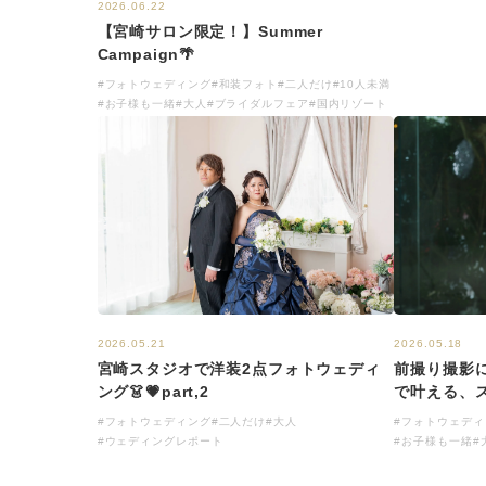
2026.06.22
【宮崎サロン限定！】Summer
Campaign🌴
#フォトウェディング
#和装フォト
#二人だけ
#10人未満
#お子様も一緒
#大人
#ブライダルフェア
#国内リゾート
2026.05.21
2026.05.18
宮崎スタジオで洋装2点フォトウェディ
前撮り撮影
ング👗💗part,2
で叶える、
#フォトウェディング
#二人だけ
#大人
#フォトウェディ
#ウェディングレポート
#お子様も一緒
#