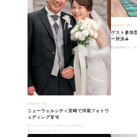
2026.07.15
ゲスト参加
ー対決⛳
#披露宴
#10～3
2026.07.20
ニューウェルシティ宮崎で洋装フォトウ
ェディング👗🫧
#フォトウェディング
#二人だけ
#大人
#ウェディングレポート