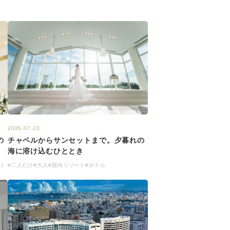
2026.07.23
チャペルからサンセットまで。夕暮れの
の
海に溶け込むひととき
#二人だけ
#大人
#国内リゾート
#ホテル
け