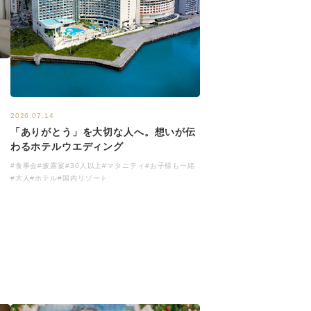
2026.07.14
「ありがとう」を大切な人へ。想いが伝
わるホテルウエディング
#食事会
#披露宴
#30人以上
#マタニティ
#お子様も一緒
#大人
#ホテル
#国内リゾート