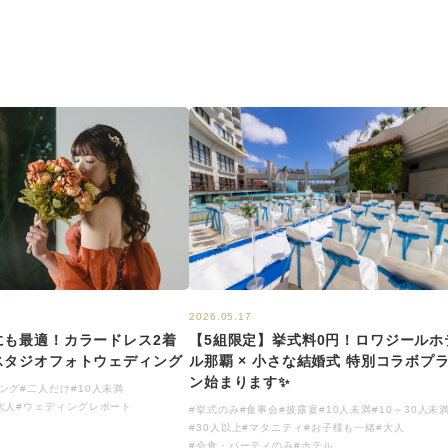
2026.05.17
【5組限定】挙式料0円！ロワジールホ
にも最適！カラードレス2着
ル那覇 × 小さな結婚式 特別コラボプ
スタジオフォトウェディング
ン始まります✨
ング
#二人だけ
#10人未満
大人
#ウェディングレポート
#挙式のみ
#食事会
#披露宴
#10人未満
#10～30人未
#30人以上
#マタニティ
#お子様も一緒
#大人
#会食・パーティのみ
#ホテル