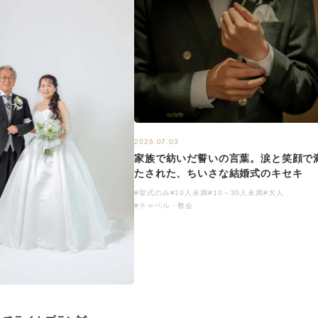
2026.07.03
家族で紡いだ誓いの言葉。涙と笑顔で
たされた、ちいさな結婚式のキセキ
#挙式のみ
#10人未満
#10～30人未満
#大人
#チャペル・教会