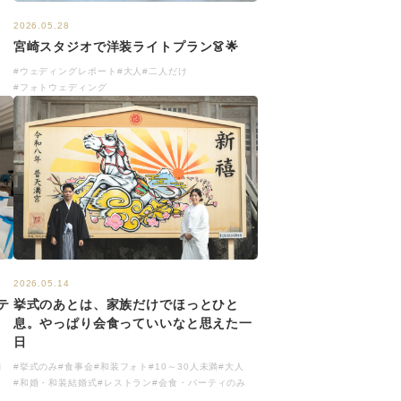
2026.05.28
宮崎スタジオで洋装ライトプラン👗🌟
#ウェディングレポート
#大人
#二人だけ
#フォトウェディング
2026.05.14
テ
挙式のあとは、家族だけでほっとひと
ラ
息。やっぱり会食っていいなと思えた一
日
満
#挙式のみ
#食事会
#和装フォト
#10～30人未満
#大人
#和婚・和装結婚式
#レストラン
#会食・パーティのみ