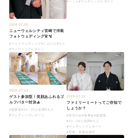
#ペット
#ウェディングレポート
2026.07.20
ニューウェルシティ宮崎で洋装
フォトウェディング👗🫧
#フォトウェディング
#二人だけ
#大人
#ウェディングレポート
2026.07.15
ゲスト参加型！笑顔あふれるゴ
2026.07.14
ルフパター対決⛳
ファミリーミートってご存知で
しょうか？
#披露宴
#10～30人未満
#大人
#ウェディングレポート
#挙式のみ
#食事会
#披露宴
#10～30人未満
#大人
#ウェディングレポート
#和婚・和装結婚式