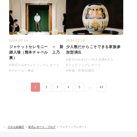
2026.07.14
2026.07.13
ジャケットセレモニー ～ 新
少人数だからこそできる家族参
婦入場（熊本チャペル 上乃
加型演出
裏）
#挙式のみ
#10～30人未満
#大人
#挙式のみ
#ウェディングレポート
#ウェディングレポート
#チャペル・教会
#和婚・和装結婚式
1
2
3
4
5
…
43
小さな結婚式
挙式レポート・ブログ
ウェディングレポート