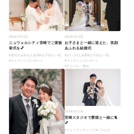
2026.07.20
2026.07.23
お子さまと一緒に迎えた、笑顔
ニュウェルシティ宮崎でご家族
あふれる結婚式
挙式を💕
#10～30人未満
#お子様も一緒
#挙式のみ
#10人未満
#お子様も一緒
#ウェディングレポート
#ウェディングレポート
#チャペル・教会
2026.07.16
宮崎スタジオで愛猫と一緒に🐈
💕
#フォトウェディング
#二人だけ