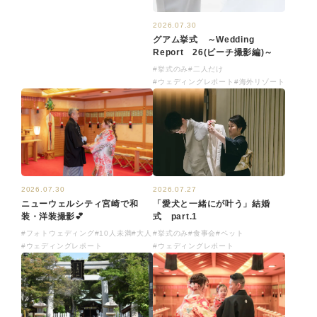
2026.07.30
グアム挙式 ～Wedding
Report 26(ビーチ撮影編)～
#挙式のみ
#二人だけ
#ウェディングレポート
#海外リゾート
2026.07.27
2026.07.30
「愛犬と一緒にが叶う」結婚
ニューウェルシティ宮崎で和
式 part.1
装・洋装撮影💕
#挙式のみ
#食事会
#ペット
#フォトウェディング
#10人未満
#大人
#ウェディングレポート
#ウェディングレポート