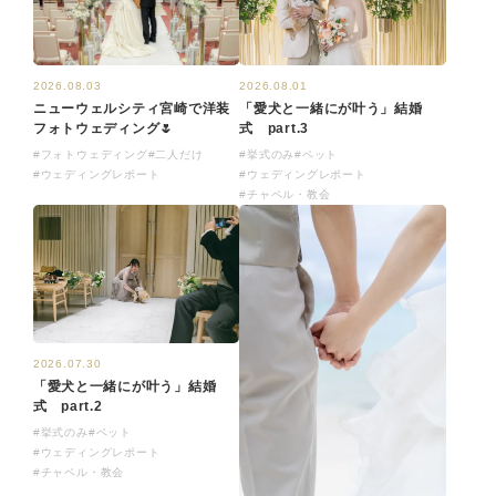
2026.08.01
2026.08.03
「愛犬と一緒にが叶う」結婚
ニューウェルシティ宮崎で洋装
式 part.3
フォトウェディング🌷
#挙式のみ
#ペット
#フォトウェディング
#二人だけ
#ウェディングレポート
#ウェディングレポート
#チャペル・教会
2026.07.30
「愛犬と一緒にが叶う」結婚
式 part.2
#挙式のみ
#ペット
#ウェディングレポート
#チャペル・教会