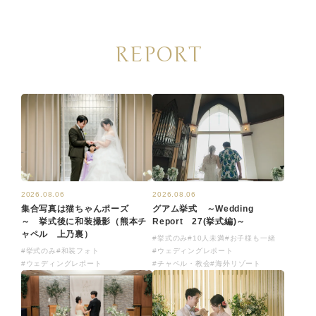
REPORT
2026.08.06
2026.08.06
集合写真は猫ちゃんポーズ
グアム挙式 ～Wedding
～ 挙式後に和装撮影（熊本チ
Report 27(挙式編)～
ャペル 上乃裏）
#挙式のみ
#10人未満
#お子様も一緒
#挙式のみ
#和装フォト
#ウェディングレポート
#ウェディングレポート
#チャペル・教会
#海外リゾート