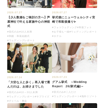
2026.07.27
2026.07.27
【少人数婚をご検討の方へ】芦
挙式後にニューウェルシティ宮
屋神社で叶える家族中心の神前
崎で和装後撮り✨
式
#フォトウェディング
#和装フォト
#挙式のみ
#10人未満
#お子様も一緒
#ウェディングレポート
#和婚・和装結婚式
#ホテル
#ウェディングレポート
2026.07.23
2026.07.24
グアム挙式 ～Wedding
「大切な人と歩く」再入場で選
Report 26(挙式編)～
んだのは、お姉さまでした
#挙式のみ
#二人だけ
#挙式のみ
#10～30人未満
#ウェディングレポート
#海外リゾート
#ウェディングレポート
#サプライズ
#チャペル・教会