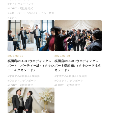
#ナイトウェディング
#LGBT・同性結婚式
#会食・パーティのみ
#チャペル・教会
#ホテル
2023.03.21
2023.03.20
福岡店のLGBTウエディングレ
福岡店のLGBTウエディングレ
ポート パーティー編♪（タキシ
ポート挙式編♪（タキシード＆タ
ード＆タキシード）
キシード）
#挙式のみ
#食事会
#披露宴
#挙式のみ
#食事会
#披露宴
#ウェディングレポート
#ウェディングレポート
#LGBT・同性結婚式
#LGBT・同性結婚式