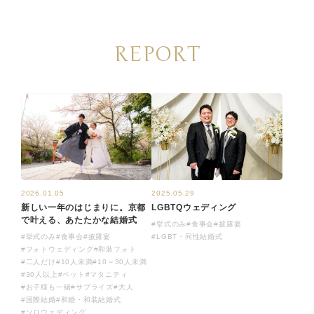
REPORT
2025.05.29
2026.01.05
LGBTQウェディング
新しい一年のはじまりに。京都
で叶える、あたたかな結婚式
#挙式のみ
#食事会
#披露宴
#LGBT・同性結婚式
#挙式のみ
#食事会
#披露宴
#フォトウェディング
#和装フォト
#二人だけ
#10人未満
#10～30人未満
#30人以上
#ペット
#マタニティ
#お子様も一緒
#サプライズ
#大人
#国際結婚
#和婚・和装結婚式
#ソロウェディング