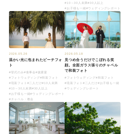
#10～30人未満
#30人以上
#お子様も一緒
#ウェディングレポート
2026.05.18
2026.05.26
見つめ合うだけでこぼれる笑
温かい光に包まれたビーチフォ
顔。全面ガラス張りのチャペル
ト
で和装フォト
#挙式のみ
#食事会
#披露宴
#フォトウェディング
#和装フォト
#フォトウェディング
#和装フォト
#琉装フォト
#二人だけ
#お子様も一緒
#琉装フォト
#二人だけ
#10人未満
#ウェディングレポート
#10～30人未満
#30人以上
#お子様も一緒
#ウェディングレポート
#チャペル・教会