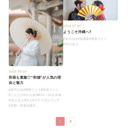
2024.07.25
ようこそ沖縄へ?
#挙式のみ
#披露宴
#琉装フォト
#30人以上
2025.08.03
和装も素敵♡“和婚”が人気の理
由と魅力
#挙式のみ
#和装フォト
#琉装フォト
#二人だけ
#10人未満
#10～30人未満
#30人以上
#大人
#ブライダルフェア
#和婚・和装結婚式
1
2