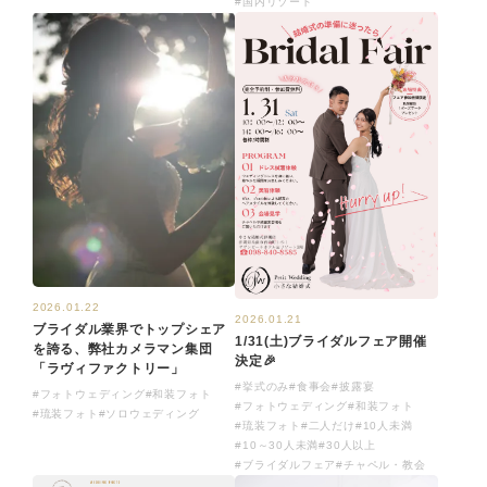
#国内リゾート
2026.01.22
2026.01.21
ブライダル業界でトップシェア
1/31(土)ブライダルフェア開催
を誇る、弊社カメラマン集団
決定🎉
「ラヴィファクトリー」
#挙式のみ
#食事会
#披露宴
#フォトウェディング
#和装フォト
#フォトウェディング
#和装フォト
#琉装フォト
#ソロウェディング
#琉装フォト
#二人だけ
#10人未満
#10～30人未満
#30人以上
#ブライダルフェア
#チャペル・教会