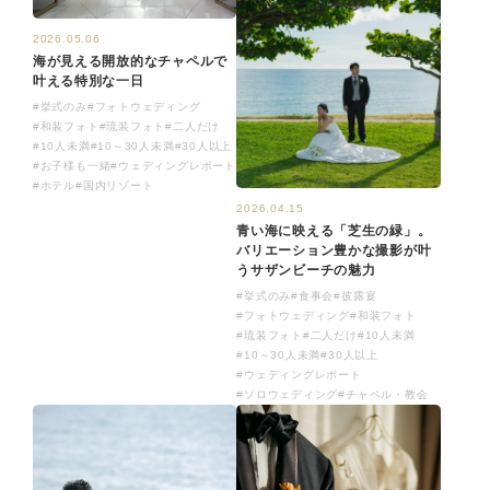
2026.05.06
海が見える開放的なチャペルで
叶える特別な一日
#挙式のみ
#フォトウェディング
#和装フォト
#琉装フォト
#二人だけ
#10人未満
#10～30人未満
#30人以上
#お子様も一緒
#ウェディングレポート
#ホテル
#国内リゾート
2026.04.15
青い海に映える「芝生の緑」。
バリエーション豊かな撮影が叶
うサザンビーチの魅力
#挙式のみ
#食事会
#披露宴
#フォトウェディング
#和装フォト
#琉装フォト
#二人だけ
#10人未満
#10～30人未満
#30人以上
#ウェディングレポート
#ソロウェディング
#チャペル・教会