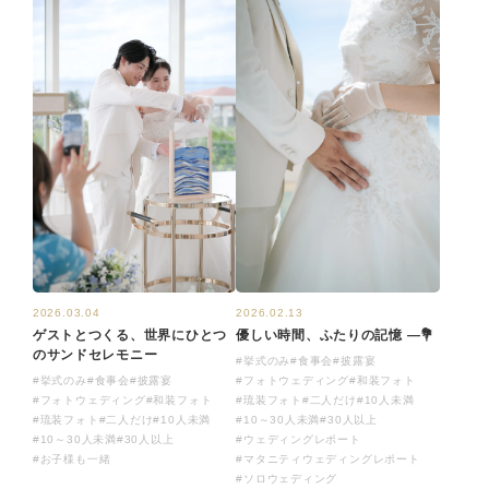
2026.03.04
2026.02.13
ゲストとつくる、世界にひとつ
優しい時間、ふたりの記憶 —💐
のサンドセレモニー
#挙式のみ
#食事会
#披露宴
#挙式のみ
#食事会
#披露宴
#フォトウェディング
#和装フォト
#フォトウェディング
#和装フォト
#琉装フォト
#二人だけ
#10人未満
#琉装フォト
#二人だけ
#10人未満
#10～30人未満
#30人以上
#10～30人未満
#30人以上
#ウェディングレポート
#お子様も一緒
#マタニティウェディングレポート
#ソロウェディング