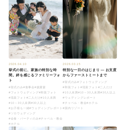
2026.04.10
2026.03.15
挙式の前に、家族の特別な時
特別な一日のはじまり ― お支度
間。絆を感じるファミリーフォ
からファーストミートまで
ト
#挙式のみ
#フォトウェディング
#挙式のみ
#食事会
#披露宴
#和装フォト
#琉装フォト
#二人だけ
#フォトウェディング
#和装フォト
#10人未満
#10～30人未満
#30人以上
#琉装フォト
#二人だけ
#10人未満
#ウェディングレポート
#10～30人未満
#30人以上
#チャペル・教会
#ホテル
#お子様も一緒
#ウェディングレポート
#国内リゾート
#ソロウェディング
#会食・パーティのみ
#チャペル・教会
#ホテル