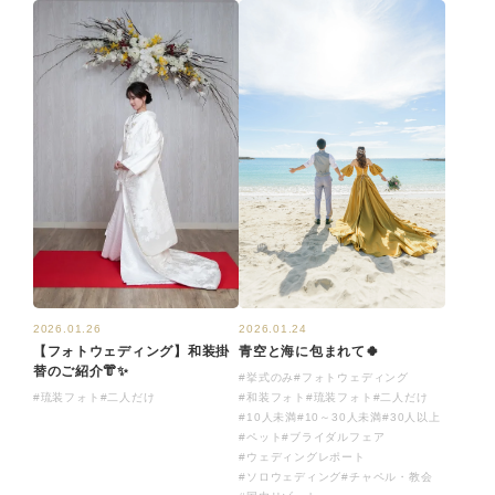
2026.01.26
2026.01.24
【フォトウェディング】和装掛
青空と海に包まれて🍀
替のご紹介👘✨
#挙式のみ
#フォトウェディング
#琉装フォト
#二人だけ
#和装フォト
#琉装フォト
#二人だけ
#10人未満
#10～30人未満
#30人以上
#ペット
#ブライダルフェア
#ウェディングレポート
#ソロウェディング
#チャペル・教会