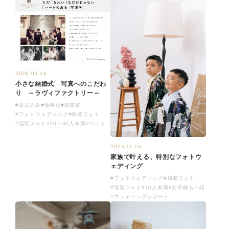
2026.01.14
小さな結婚式 写真へのこだわ
り ～ラヴィファクトリー～
#挙式のみ
#食事会
#披露宴
#フォトウェディング
#和装フォト
#琉装フォト
#10～30人未満
#ペット
2025.11.16
家族で叶える、特別なフォトウ
ェディング
#フォトウェディング
#和装フォト
#琉装フォト
#10人未満
#お子様も一緒
#ウェディングレポート