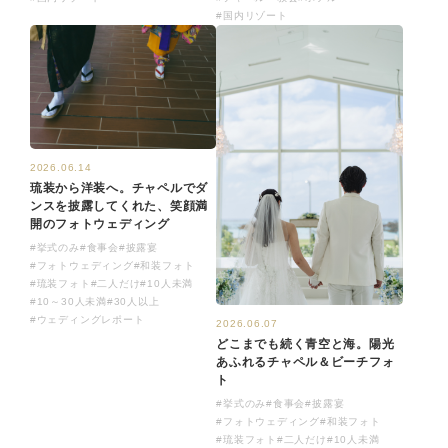
#国内リゾート
2026.06.14
琉装から洋装へ。チャペルでダ
ンスを披露してくれた、笑顔満
開のフォトウェディング
#挙式のみ
#食事会
#披露宴
#フォトウェディング
#和装フォト
#琉装フォト
#二人だけ
#10人未満
#10～30人未満
#30人以上
#ウェディングレポート
2026.06.07
どこまでも続く青空と海。陽光
あふれるチャペル＆ビーチフォ
ト
#挙式のみ
#食事会
#披露宴
#フォトウェディング
#和装フォト
#琉装フォト
#二人だけ
#10人未満