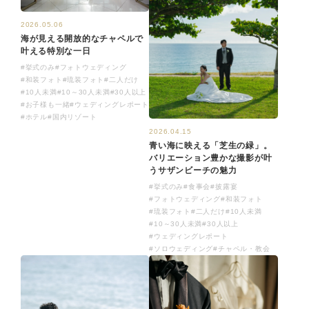
2026.05.06
海が見える開放的なチャペルで
叶える特別な一日
#挙式のみ
#フォトウェディング
#和装フォト
#琉装フォト
#二人だけ
#10人未満
#10～30人未満
#30人以上
#お子様も一緒
#ウェディングレポート
#ホテル
#国内リゾート
2026.04.15
青い海に映える「芝生の緑」。
バリエーション豊かな撮影が叶
うサザンビーチの魅力
#挙式のみ
#食事会
#披露宴
#フォトウェディング
#和装フォト
#琉装フォト
#二人だけ
#10人未満
#10～30人未満
#30人以上
#ウェディングレポート
#ソロウェディング
#チャペル・教会