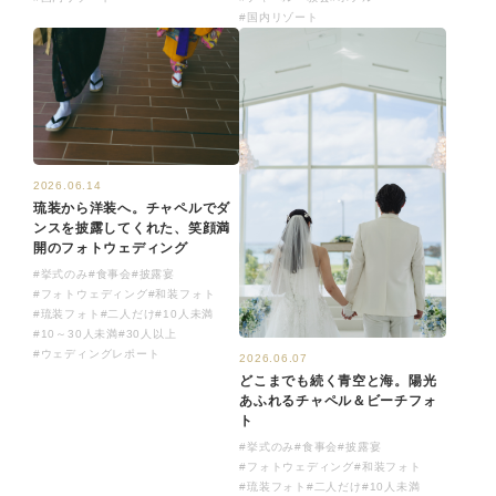
#国内リゾート
2026.06.14
琉装から洋装へ。チャペルでダ
ンスを披露してくれた、笑顔満
開のフォトウェディング
#挙式のみ
#食事会
#披露宴
#フォトウェディング
#和装フォト
#琉装フォト
#二人だけ
#10人未満
#10～30人未満
#30人以上
#ウェディングレポート
2026.06.07
どこまでも続く青空と海。陽光
あふれるチャペル＆ビーチフォ
ト
#挙式のみ
#食事会
#披露宴
#フォトウェディング
#和装フォト
#琉装フォト
#二人だけ
#10人未満