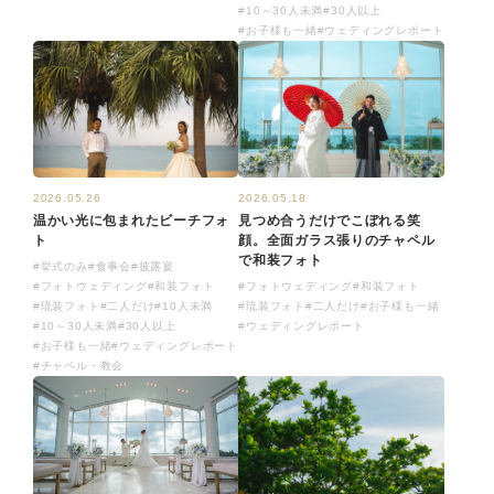
#10～30人未満
#30人以上
#お子様も一緒
#ウェディングレポート
2026.05.18
2026.05.26
見つめ合うだけでこぼれる笑
温かい光に包まれたビーチフォ
顔。全面ガラス張りのチャペル
ト
で和装フォト
#挙式のみ
#食事会
#披露宴
#フォトウェディング
#和装フォト
#フォトウェディング
#和装フォト
#琉装フォト
#二人だけ
#お子様も一緒
#琉装フォト
#二人だけ
#10人未満
#ウェディングレポート
#10～30人未満
#30人以上
#お子様も一緒
#ウェディングレポート
#チャペル・教会