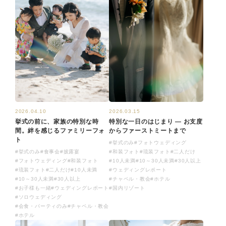
2026.04.10
2026.03.15
挙式の前に、家族の特別な時
特別な一日のはじまり ― お支度
間。絆を感じるファミリーフォ
からファーストミートまで
ト
#挙式のみ
#フォトウェディング
#挙式のみ
#食事会
#披露宴
#和装フォト
#琉装フォト
#二人だけ
#フォトウェディング
#和装フォト
#10人未満
#10～30人未満
#30人以上
#琉装フォト
#二人だけ
#10人未満
#ウェディングレポート
#10～30人未満
#30人以上
#チャペル・教会
#ホテル
#お子様も一緒
#ウェディングレポート
#国内リゾート
#ソロウェディング
#会食・パーティのみ
#チャペル・教会
#ホテル