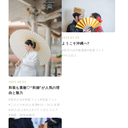
2024.07.25
ようこそ沖縄へ?
#挙式のみ
#披露宴
#琉装フォト
#30人以上
2025.08.03
和装も素敵♡“和婚”が人気の理
由と魅力
#挙式のみ
#和装フォト
#琉装フォト
#二人だけ
#10人未満
#10～30人未満
#30人以上
#大人
#ブライダルフェア
#和婚・和装結婚式