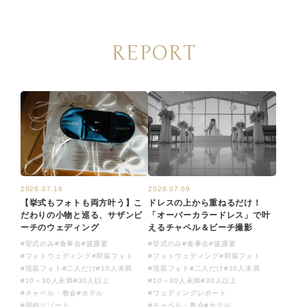
REPORT
2026.07.16
2026.07.09
【挙式もフォトも両方叶う】こ
ドレスの上から重ねるだけ！
だわりの小物と巡る、サザンビ
「オーバーカラードレス」で叶
ーチのウェディング
えるチャペル＆ビーチ撮影
#挙式のみ
#食事会
#披露宴
#挙式のみ
#食事会
#披露宴
#フォトウェディング
#和装フォト
#フォトウェディング
#和装フォト
#琉装フォト
#二人だけ
#10人未満
#琉装フォト
#二人だけ
#10人未満
#10～30人未満
#30人以上
#10～30人未満
#30人以上
#チャペル・教会
#ホテル
#ウェディングレポート
#国内リゾート
#チャペル・教会
#ホテル