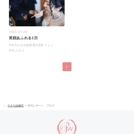
2024.07.24
笑顔あふれる1日
#挙式のみ
#披露宴
#琉装フォト
#30人以上
1
小さな結婚式
挙式レポート・ブログ