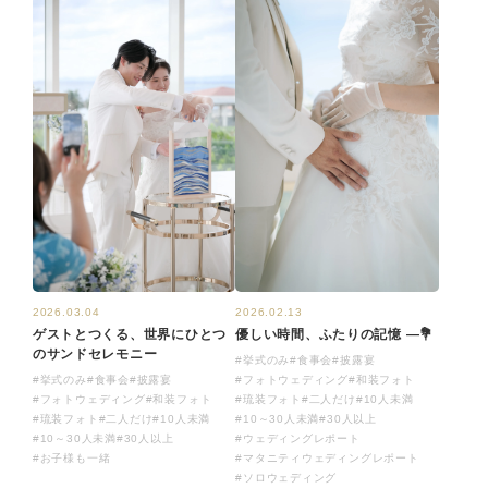
2026.03.04
2026.02.13
ゲストとつくる、世界にひとつ
優しい時間、ふたりの記憶 —💐
のサンドセレモニー
#挙式のみ
#食事会
#披露宴
#挙式のみ
#食事会
#披露宴
#フォトウェディング
#和装フォト
#フォトウェディング
#和装フォト
#琉装フォト
#二人だけ
#10人未満
#琉装フォト
#二人だけ
#10人未満
#10～30人未満
#30人以上
#10～30人未満
#30人以上
#ウェディングレポート
#お子様も一緒
#マタニティウェディングレポート
#ソロウェディング