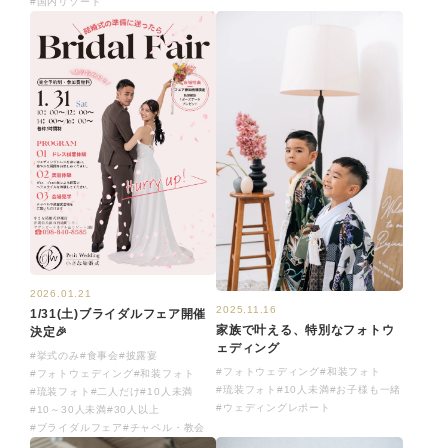
#国内リゾート
2026.01.21
2025.11.16
1/31(土)ブライダルフェア開催
家族で叶える、特別なフォトウ
決定🎉
ェディング
#挙式のみ
#食事会
#披露宴
#フォトウェディング
#和装フォト
#フォトウェディング
#和装フォト
#琉装フォト
#10人未満
#お子様も一緒
#琉装フォト
#二人だけ
#10人未満
#ウェディングレポート
#10～30人未満
#30人以上
#ブライダルフェア
#チャペル・教会