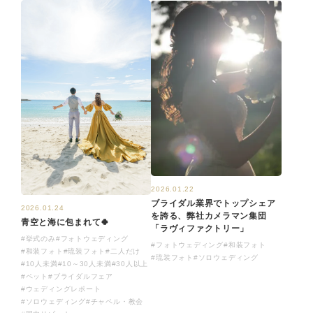
2026.01.22
ブライダル業界でトップシェア
2026.01.24
を誇る、弊社カメラマン集団
青空と海に包まれて🍀
「ラヴィファクトリー」
#挙式のみ
#フォトウェディング
#フォトウェディング
#和装フォト
#和装フォト
#琉装フォト
#二人だけ
#琉装フォト
#ソロウェディング
#10人未満
#10～30人未満
#30人以上
#ペット
#ブライダルフェア
#ウェディングレポート
#ソロウェディング
#チャペル・教会