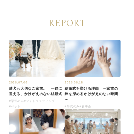
REPORT
2026.07.09
2026.06.18
愛犬も大切なご家族。 一緒に
結婚式を挙げる理由 ～家族の
迎える、かけがえのない結婚式
絆を深めるかけがえのない時間
～
#挙式のみ
#フォトウェディング
#ペット
#挙式のみ
#食事会