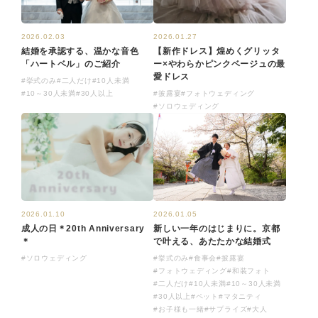
2026.02.03
2026.01.27
結婚を承認する、温かな音色
【新作ドレス】煌めくグリッタ
「ハートベル」のご紹介
ー×やわらかピンクベージュの最
愛ドレス
#挙式のみ
#二人だけ
#10人未満
#10～30人未満
#30人以上
#披露宴
#フォトウェディング
#ソロウェディング
2026.01.10
2026.01.05
成人の日＊20th Anniversary
新しい一年のはじまりに。京都
＊
で叶える、あたたかな結婚式
#ソロウェディング
#挙式のみ
#食事会
#披露宴
#フォトウェディング
#和装フォト
#二人だけ
#10人未満
#10～30人未満
#30人以上
#ペット
#マタニティ
#お子様も一緒
#サプライズ
#大人