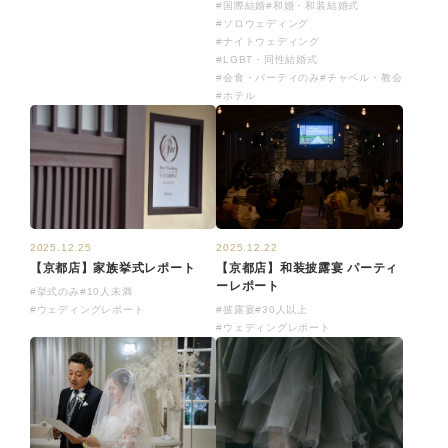
#国際結婚
#和婚・和装結婚式
#ソロウェディング
#ナイトウェディング
#LGBT・同性結婚式
#会食・パーティのみ
#チャペル・教会
#ホテル
2025.12.22
2025.12.25
【京都店】和装披露宴 パーティ
【京都店】家族挙式レポート
ーレポート
#挙式のみ
#10人未満
#披露宴
#30人以上
#ウェディングレポート
#ウェディングレポート