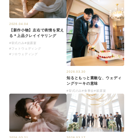
2026.04.04
【新作小物】左右で表情を変え
る＊上品クレイイヤリング
#挙式のみ
#披露宴
#フォトウェディング
#ソロウェディング
2026.03.30
知るともっと素敵な、ウェディ
ングケーキの意味
#挙式のみ
#食事会
#披露宴
2026.03.17
2026.03.21