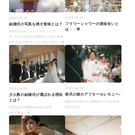
2026.05.12
2026.05.26
フラワーシャワーの意味合いと
結婚式の写真を残す意味とは？
は・・🌸
#挙式のみ
#フォトウェディング
#二人だけ
#10人未満
#10～30人未満
#30人以上
#マタニティ
#お子様も一緒
2026.04.14
2026.04.24
挙式の後のアフターセレモニー♪
少人数の結婚式が選ばれる理由
とは？
#挙式のみ
#10人未満
#10～30人未満
#30人以上
#挙式のみ
#食事会
#10人未満
#お子様も一緒