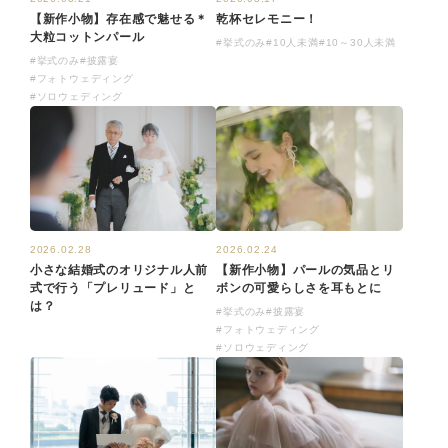
乾杯セレモニー！
【新作小物】存在感で魅せる＊
大粒コットンパール
#挙式のみ
#10人未満
#10～30人未満
#挙式のみ
#披露宴
#フォトウェディング
#ソロウェディング
2026.02.24
2026.02.28
【新作小物】パールの気品とリ
小さな結婚式のオリジナル人前
ボンの可愛らしさを耳もとに
式で行う「プレリュード」と
は？
#挙式のみ
#披露宴
#フォトウェディング
#ソロウェディング