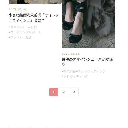
2025.12.18
小さな結婚式人前式「サイレン
トウィッシュ」とは？
#挙式のみ
#二人だけ
#ウェディングレポート
#チャペル・教会
2025.12.13
待望のデザインシューズが登場
♡
#挙式のみ
#フォトウェディング
#ソロウェディング
1
2
3