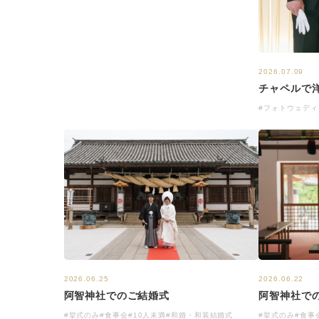
2026.07.09
チャペルで
#フォトウェディ
2026.06.25
2026.06.22
阿智神社でのご結婚式
阿智神社で
#挙式のみ
#食事会
#10人未満
#和婚・和装結婚式
#挙式のみ
#食事