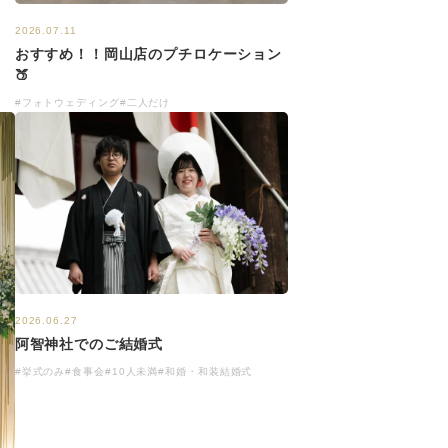
2026.07.11
おすすめ！！岡山店のプチロケーション
🍑
#フォトウェディング
#二人だけ
2026.06.27
阿智神社でのご結婚式
#挙式のみ
#食事会
#10人未満
#和婚・和装結婚式