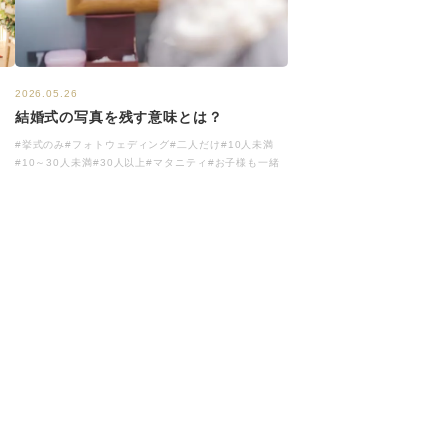
2026.05.26
2
結婚式の写真を残す意味とは？
#挙式のみ
#フォトウェディング
#二人だけ
#10人未満
#10～30人未満
#30人以上
#マタニティ
#お子様も一緒