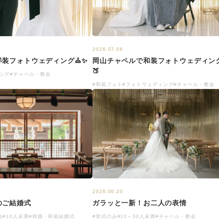
2026.07.06
洋装フォトウェディング⛪✨
岡山チャペルで和装フォトウェディン
🍑
ング
#チャペル・教会
#和装フォト
#フォトウェディング
#チャペル・教会
2026.06.20
のご結婚式
ガラッと一新！お二人の表情
会
#10人未満
#和婚・和装結婚式
#挙式のみ
#10～30人未満
#チャペル・教会