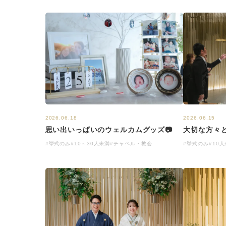
2026.06.18
2026.06.15
思い出いっぱいのウェルカムグッズ📷
大切な方々
#挙式のみ
#10～30人未満
#チャペル・教会
#挙式のみ
#10