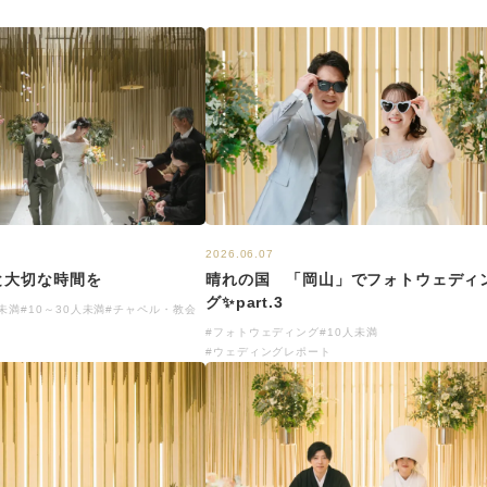
2026.06.07
晴れの国 「岡山」でフォトウェディ
と大切な時間を
グ✨part.3
人未満
#10～30人未満
#チャペル・教会
#フォトウェディング
#10人未満
#ウェディングレポート