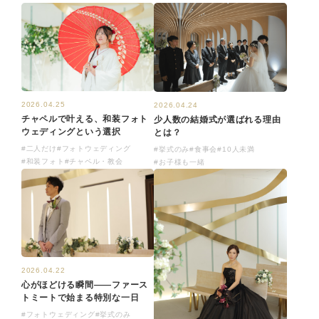
2026.04.25
2026.04.24
チャペルで叶える、和装フォト
少人数の結婚式が選ばれる理由
ウェディングという選択
とは？
#二人だけ
#フォトウェディング
#挙式のみ
#食事会
#10人未満
#和装フォト
#チャペル・教会
#お子様も一緒
2026.04.22
心がほどける瞬間——ファース
トミートで始まる特別な一日
#フォトウェディング
#挙式のみ