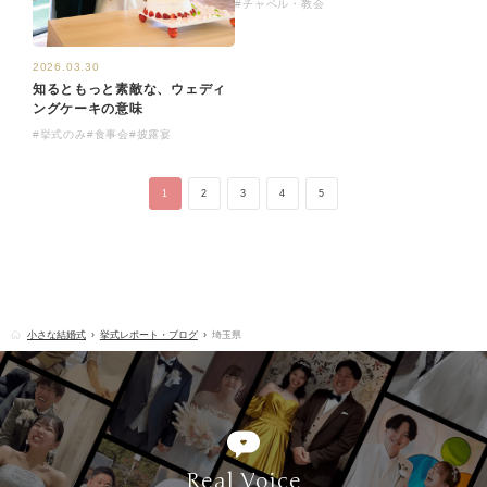
#チャペル・教会
2026.03.30
知るともっと素敵な、ウェディ
ングケーキの意味
#挙式のみ
#食事会
#披露宴
1
2
3
4
5
小さな結婚式
挙式レポート・ブログ
埼玉県
Real Voice