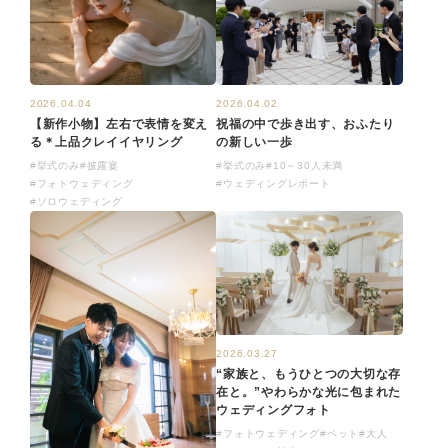
2026.04.02
2026.04.04
祝福の中で歩き出す、おふたり
【新作小物】左右で表情を変え
の新しい一歩
る＊上品クレイイヤリング
#挙式のみ
#10～30人未満
#挙式のみ
#披露宴
#ウェディングレポート
#フォトウェディング
#ソロウェディング
2026.03.27
“家族と、もうひとつの大切な存
在と。”やわらかな光に包まれた
ウェディングフォト
#フォトウェディング
#ペット
#大人