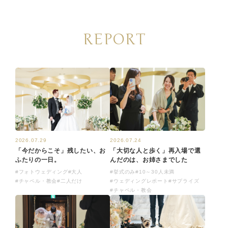
REPORT
2026.07.29
2026.07.24
「今だからこそ」残したい、お
「大切な人と歩く」再入場で選
ふたりの一日。
んだのは、お姉さまでした
#フォトウェディング
#大人
#挙式のみ
#10～30人未満
#チャペル・教会
#二人だけ
#ウェディングレポート
#サプライズ
#チャペル・教会