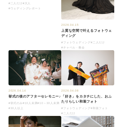
#二人だけ
#大人
#ウェディングレポート
2026.04.15
上質な空間で叶えるフォトウェ
ディング
#フォトウェディング
#二人だけ
#チャペル・教会
2026.04.14
2026.04.08
挙式の後のアフターセレモニー♪
「好き」をカタチにした、おふ
たりらしい和装フォト
#挙式のみ
#10人未満
#10～30人未満
#30人以上
#フォトウェディング
#和装フォト
#二人だけ