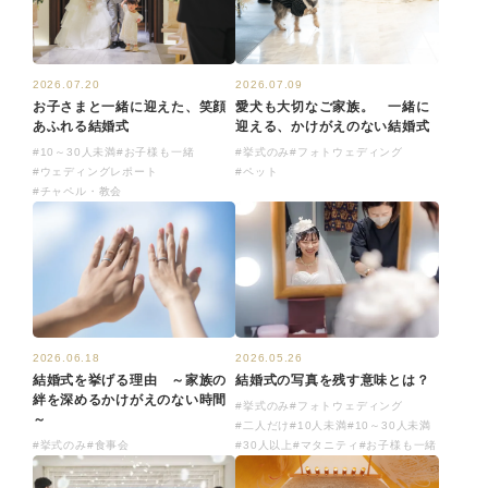
2026.07.20
2026.07.09
お子さまと一緒に迎えた、笑顔
愛犬も大切なご家族。 一緒に
あふれる結婚式
迎える、かけがえのない結婚式
#10～30人未満
#お子様も一緒
#挙式のみ
#フォトウェディング
#ウェディングレポート
#ペット
#チャペル・教会
2026.06.18
2026.05.26
結婚式を挙げる理由 ～家族の
結婚式の写真を残す意味とは？
絆を深めるかけがえのない時間
#挙式のみ
#フォトウェディング
～
#二人だけ
#10人未満
#10～30人未満
#挙式のみ
#食事会
#30人以上
#マタニティ
#お子様も一緒