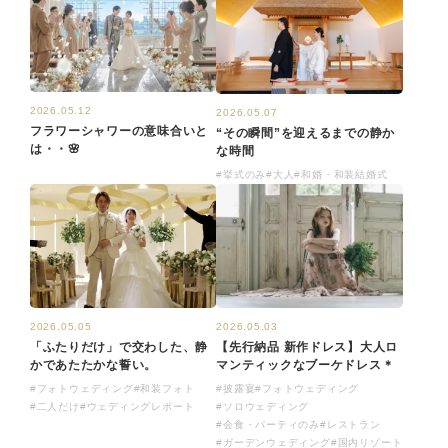
2026.05.12
2026.05.07
フラワーシャワーの意味合いと
“その瞬間”を迎えるまでの静か
は・・🌸
な時間
#挙式のみ
#大人
#和婚・和装結婚式
2026.05.05
2026.05.03
「ふたりだけ」で交わした、静
【先行納品 新作ドレス】大人ロ
かであたたかな誓い。
マンティックなブーケドレス＊
#フォトウェディング
#和装フォト
#披露宴
#フォトウェディング
#二人だけ
#ウェディングレポート
#ソロウェディング
#会食・パーティのみ
#レストラン
#ガーデンウェディング
#国内リゾート