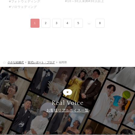
#10～30人未満
#30人以上
#フォトウェディング
#ソロウェディング
1
2
3
4
5
…
8
小さな結婚式
挙式レポート・ブログ
福岡県
Real Voice
お客様リアルボイス一覧