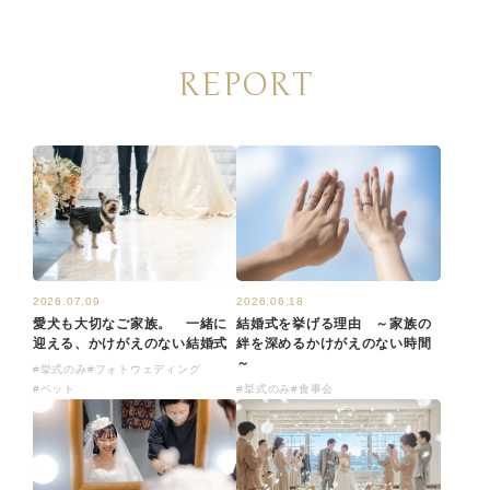
REPORT
2026.07.09
2026.06.18
愛犬も大切なご家族。 一緒に
結婚式を挙げる理由 ～家族の
迎える、かけがえのない結婚式
絆を深めるかけがえのない時間
～
#挙式のみ
#フォトウェディング
#ペット
#挙式のみ
#食事会