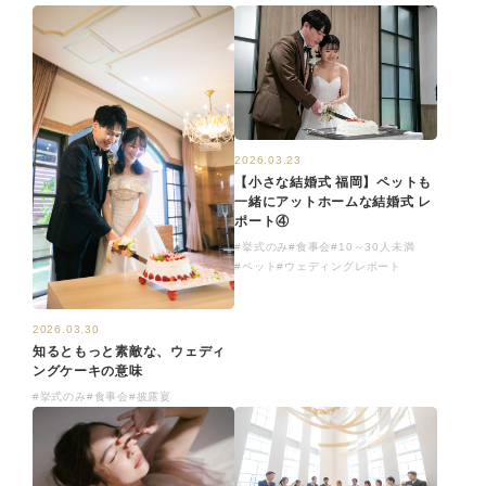
2026.03.23
【小さな結婚式 福岡】ペットも
一緒にアットホームな結婚式 レ
ポート④
#挙式のみ
#食事会
#10～30人未満
#ペット
#ウェディングレポート
2026.03.30
知るともっと素敵な、ウェディ
ングケーキの意味
#挙式のみ
#食事会
#披露宴