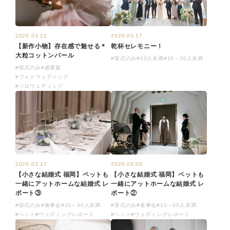
2026.03.17
2026.03.21
乾杯セレモニー！
【新作小物】存在感で魅せる＊
大粒コットンパール
#挙式のみ
#10人未満
#10～30人未満
#挙式のみ
#披露宴
#フォトウェディング
#ソロウェディング
2026.03.17
2026.03.09
【小さな結婚式 福岡】ペットも
【小さな結婚式 福岡】ペットも
一緒にアットホームな結婚式 レ
一緒にアットホームな結婚式 レ
ポート③
ポート②
#挙式のみ
#食事会
#10～30人未満
#挙式のみ
#食事会
#10～30人未満
#ペット
#ウェディングレポート
#ペット
#ウェディングレポート