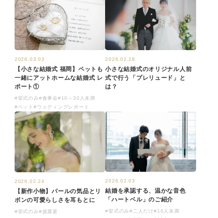
2026.03.03
2026.02.28
【小さな結婚式 福岡】ペットも
小さな結婚式のオリジナル人前
一緒にアットホームな結婚式 レ
式で行う「プレリュード」と
ポート①
は？
#挙式のみ
#食事会
#10～30人未満
#ペット
#ウェディングレポート
2026.02.03
2026.02.24
結婚を承認する、温かな音色
【新作小物】パールの気品とリ
「ハートベル」のご紹介
ボンの可愛らしさを耳もとに
#挙式のみ
#二人だけ
#10人未満
#挙式のみ
#披露宴