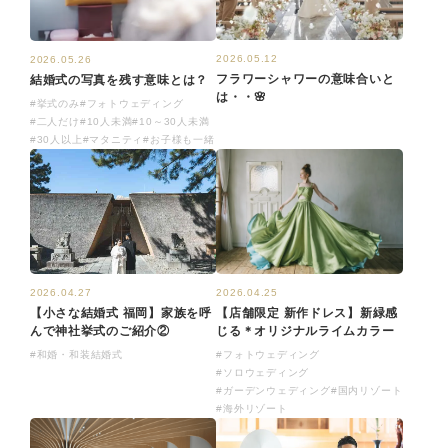
2026.05.12
2026.05.26
フラワーシャワーの意味合いと
結婚式の写真を残す意味とは？
は・・🌸
#挙式のみ
#フォトウェディング
#二人だけ
#10人未満
#10～30人未満
#30人以上
#マタニティ
#お子様も一緒
2026.04.27
2026.04.25
【小さな結婚式 福岡】家族を呼
【店舗限定 新作ドレス】新緑感
んで神社挙式のご紹介②
じる＊オリジナルライムカラー
#和婚・和装結婚式
#フォトウェディング
#ソロウェディング
#ガーデンウェディング
#国内リゾート
#海外リゾート