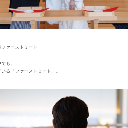
装ファーストミート
中でも、
ている「ファーストミート」。