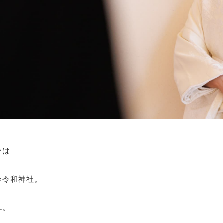
台は
坐令和神社。
へ。