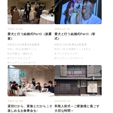
2024.12.01
2024.11.14
愛犬と行う結婚式Part2（披露
愛犬と行う結婚式Part1（挙
宴）
式）
#挙式のみ
#食事会
#披露宴
#挙式のみ
#食事会
#披露宴
#10～30人未満
#ペット
#10～30人未満
#ペット
#大人
#お子様も一緒
#大人
#ブライダルフェア
#ブライダルフェア
#ウェディングレポート
#ウェディングレポート
2024.11.08
2024.05.19
貸切だから、家族とだからこそ
和装人前式～ご家族様と過ごす
楽しめるお食事会を♪
大切な時間～