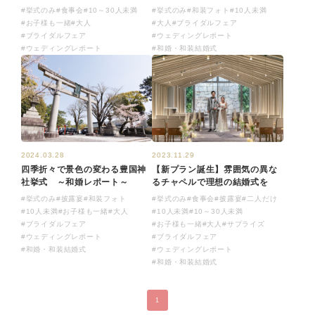
#挙式のみ
#食事会
#10～30人未満
#挙式のみ
#和装フォト
#10人未満
#お子様も一緒
#大人
#大人
#ブライダルフェア
#ブライダルフェア
#ウェディングレポート
#ウェディングレポート
#和婚・和装結婚式
2023.11.29
2024.03.28
【新プラン誕生】雰囲気の異な
四季折々で景色の変わる豊国神
るチャペルで理想の結婚式を
社挙式 ～和婚レポート～
#挙式のみ
#食事会
#披露宴
#二人だけ
#挙式のみ
#披露宴
#和装フォト
#10人未満
#10～30人未満
#10人未満
#お子様も一緒
#大人
#お子様も一緒
#大人
#サプライズ
#ブライダルフェア
#ブライダルフェア
#ウェディングレポート
#ウェディングレポート
#和婚・和装結婚式
#和婚・和装結婚式
1