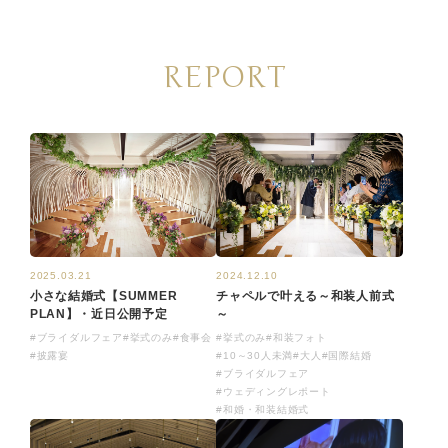
REPORT
2025.03.21
2024.12.10
小さな結婚式【SUMMER
チャペルで叶える～和装人前式
PLAN】・近日公開予定
～
#ブライダルフェア
#挙式のみ
#食事会
#挙式のみ
#和装フォト
#披露宴
#10～30人未満
#大人
#国際結婚
#ブライダルフェア
#ウェディングレポート
#和婚・和装結婚式