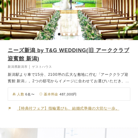
ニーズ新潟 by T&G WEDDING(旧 アーククラブ
迎賓館 新潟)
新潟県新潟市 │ ゲストハウス
新潟駅より車で15分、2100坪の広大な敷地に佇む「アーククラブ迎
賓館 新潟」。2つの邸宅からイメージに合わせてお選びいただき、貸
切でお過ごしいただけます。「ヴィクトリアハウス」には、おふたり
の誓いを見守るようにシンボルツリーがそびえ、四季の訪れと木のぬ
人数
6名〜
基本料金
487,000円
くもりを感じられるチャペル。「ホワイトハウス」には、祭壇奥から
優しい光がおふたりを照らし、花嫁の美しさを引き立てる純白のチャ
【特典付フェア】指輪選びも、結婚式準備の大切な一歩。
ペルがあります。 挙式後のパーティも、自由なタイムテーブルでお
ふたりらしく。邸宅全体をコーディネートしたプライベートな空間
で、おふたりもゲストもリラックスしてお楽しみいただけます。当日
は、スタッフ全員がおふたりの式専任。大切な一日をプロデュースし