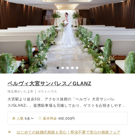
す。
ベルヴィ大宮サンパレス／GLANZ
埼玉県さいたま市 │ ゲストハウス
大宮駅より徒歩3分、アクセス抜群の「ベルヴィ 大宮サンパレ
ス/GLANZ」。提携駐車場も完備しており、ゲストをお招きしやすい
好立地の専門式場です。 12mのバージンロードの先に、水と光のシ
ャワーが降り注ぐアクアプレートが佇むチャペル「St.liaison」は、
人数
6名〜
基本料金
400,000円
聖なる水が絶え間なく流れることで「セント・リエゾン～永遠の絆
～」を表現。幻想的なきらめきに祝福されながら、おふたりの永遠の
はじめての結婚式相談も安心！即決不要で安心の相談フェア