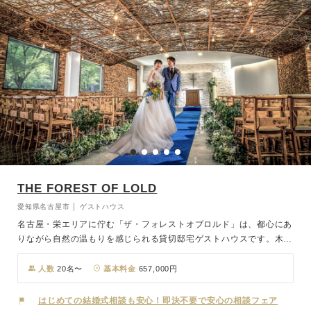
THE FOREST OF LOLD
愛知県名古屋市 │ ゲストハウス
名古屋・栄エリアに佇む「ザ・フォレストオブロルド」は、都心にあ
りながら自然の温もりを感じられる貸切邸宅ゲストハウスです。木の
香りと緑に包まれたチャペルは、光がやさしく差し込み、森の中にい
るようなぬくもりに満ちています。館内は北欧デザインを基調にした
人数
20名〜
基本料金
657,000円
スタイリッシュな空間で、待合スペースやパーティ会場、ガーデン付
きチャペルまでフロアごとに趣向を凝らした造りをすべて貸切に。お
はじめての結婚式相談も安心！即決不要で安心の相談フェア