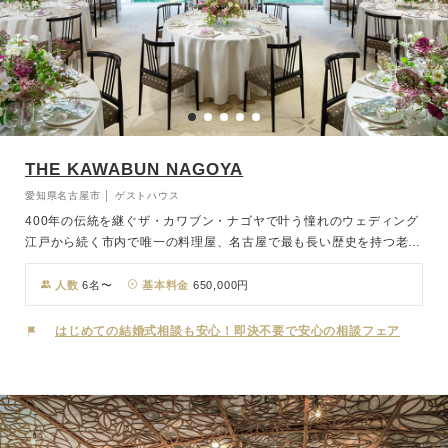
THE KAWABUN NAGOYA
愛知県名古屋市 │ ゲストハウス
400年の伝統を継ぐザ・カワブン・ナゴヤで叶う憧れのウェディング
江戸から続く市内で唯一の料理屋、名古屋で最も長い歴史を持つ老舗
料亭 河文 歴史と共に国内外のVIPに愛され続けてきました。その想
いを受け継ぎ 新しく誕生したザ・カワブン・ナゴヤ名古屋の街と共
人数
6名〜
基本料金
650,000円
に歩んできたこの場所で大切な皆様をお迎えします。
はじめての結婚式相談も安心！即決不要で安心の相談フェア