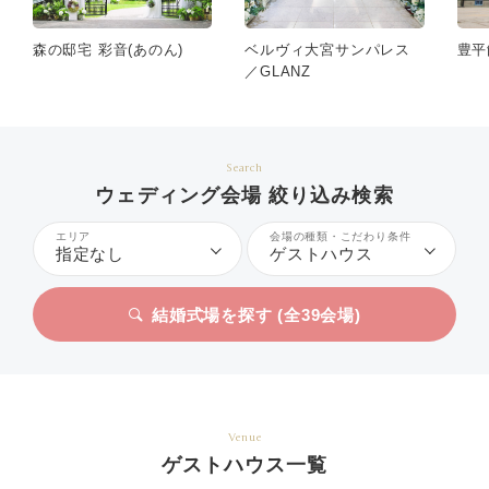
森の邸宅 彩音(あのん)
豊平
ベルヴィ大宮サンパレス
／GLANZ
Search
ウェディング会場 絞り込み検索
エリア
会場の種類・こだわり条件
指定なし
ゲストハウス
結婚式場を探す (全
39
会場)
Venue
ゲストハウス一覧