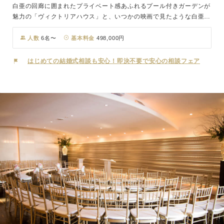
白亜の回廊に囲まれたプライベート感あふれるプール付きガーデンが
魅力の「ヴィクトリアハウス」と、いつかの映画で見たような白亜の
一軒家で、白の美しさに包まれるような純白の空間が広がる「ホワイ
トハウス」。門をくぐった先に現れる2つの邸宅から、おふたりが想
人数
6名〜
基本料金
498,000円
い描くイメージに合わせてお選び頂けます。一軒家貸切のとびきりの
プライベート空間は、エントランスからガーデン、披露宴会場までト
はじめての結婚式相談も安心！即決不要で安心の相談フェア
ータルに演出が可能です。専属プランナーとともに、最高の1日を作
り上げましょう。