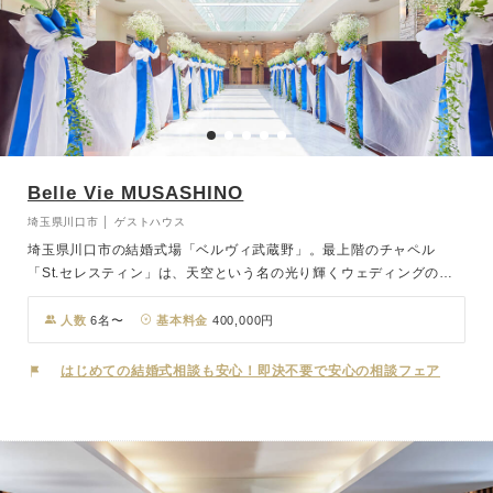
Belle Vie MUSASHINO
埼玉県川口市 │ ゲストハウス
埼玉県川口市の結婚式場「ベルヴィ武蔵野」。最上階のチャペル
「St.セレスティン」は、天空という名の光り輝くウェディングの舞
台。新婦さまが入場すると初めて天井のカーテンが開き、総ガラス張
りの天井から自然光が降り注ぎます。温もりを感じさせる調度品と白
人数
6名〜
基本料金
400,000円
い大理石をあしらったバージンロードが、ドラマティックなセレモニ
ーを演出します。挙式後は隣接する全天候型のプライベートガーデン
はじめての結婚式相談も安心！即決不要で安心の相談フェア
へ。レッドカーペットが敷かれた大階段をゲストの祝福を受けながら
降りることができます。水に囲まれた神秘の神殿「水凛」で執り行わ
れる伝統的なスタイルの挙式も家族との絆を深めるひとときに。パー
ティは大小5つの会場から、おふたりの好みやゲストの人数に合わせ
様々なご提案が可能です。おふたりの門出を、光と祝福が彩る式場で