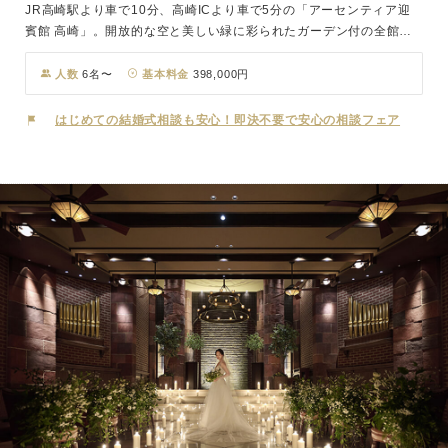
JR高崎駅より車で10分、高崎ICより車で5分の「アーセンティア迎
賓館 高崎」。開放的な空と美しい緑に彩られたガーデン付の全館貸
切ゲストハウスです。日本ベストチャペル100に選出された独立型チ
ャペル「KOMOREBI」は、洗練されたフォルムと木目調のあたたか
人数
6名〜
基本料金
398,000円
みが共存する建築美。周囲をかこむ水のヴェールの流れる音が心地よ
く、ゲストは穏やかな気持ちでおふたりの誓いを見守ります。光と水
はじめての結婚式相談も安心！即決不要で安心の相談フェア
と緑、自然の調和する美しい空間です。また披露宴会場、チャペル、
ガーデン、ロビー、控室やお化粧室まで、全ての時間・場所を"おふ
たりらしさ"で彩られた空間にコーディネートできるのもプライベー
トウェディングならでは。スタッフ全員がおふたりの専任となり、ゲ
ストをお迎えいたします。