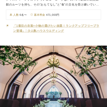
館のルーツを持ち、その“おもてなし”と“食”の文化を受け継いでいま
す。私たちは、日本人の感覚に合ったウェディングスタイルを生み出
すために、N.Y.スタイルを取り入れたウェディングを精査し、独自の
人数
6名〜
基本料金
471,000円
魅力を融合させました。この特別な場所で、誰もが笑顔になるウェデ
ィングを目指しています。N.Y.ブルックリンの街中にあるような、ハ
「1着目の衣装+小物の選びたい放題！ランクアップフリープラ
イセンスでありながらどこか寛げる雰囲気を持った一軒家。まるで自
ン登場」│少人数ハウスウエディング
宅で行うパーティーのように、お二人も訪れるゲストの皆さまもリラ
ックスしてお過ごしいただけます。他の何にも邪魔されることなく、
心ゆくまでプライベートな時間をお楽しみください。
『THEATRE（テアトル）』と名付けられたチャペルは、「包み込
む」という意味を持ち、母の胎内をイメージして創られました。誰も
が体験したことのある優しさに包まれた、どこか懐かしいあの空間
で、大切な方々に見守られながら行う挙式は、この日だけの特別な感
動を与えてくれます。パーティー会場は昼と夜で全く異なる顔を持ち
ます。昼間は窓からの陽光と眺める緑が眩しい爽やかな空間に、夜は
無数のキャンドルが煌めきシックで大人の雰囲気に包まれます。さら
に緑あふれるガーデンも魅力的です。この特別な場所で、お二人とゲ
ストの皆様にとって忘れられない一日を演出いたします。