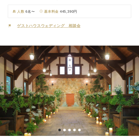
持ち」をお伝えする日。おふたりが育った背景、大切なゲストのこ
と、これから一生共に歩むパートナーへの想い。おふたりのことをじ
人数
6名〜
基本料金
445,390円
っくりとお伺いし、カタチにしていく結婚式を私たちは打ち合わせか
ら当日まで一貫したスタッフ体制でサポートさせていただいておりま
ゲストハウスウェディング 相談会
す。