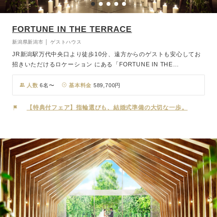
FORTUNE IN THE TERRACE
新潟県新潟市 │ ゲストハウス
JR新潟駅万代中央口より徒歩10分、遠方からのゲストも安心してお
招きいただけるロケーション にある「FORTUNE IN THE
TERRACE」。 美しい赤レンガ造りのチャペルは一歩足を踏み入れ
た瞬間に誰もが心奪われます。職人が 一つひとつ手焼きした3万個の
人数
6名〜
基本料金
589,700円
レンガを人の手で大切に積み上げた空間は他にはない優しさと温もり
に満ちています。おふたりのスタイルに合わせてお選びいただける3
【特典付フェア】指輪選びも、結婚式準備の大切な一歩。
つのバンケットは いずれもワンフロア貸切なのでゲストの皆さまに
もゆったりとお過ごしいただけます。完全バリアフリー対応の全天候
型ウエディングステージなので突然の雨や寒い冬でも安心。心ゆくま
で、おふたりのウエディングストーリーをお楽しみください。