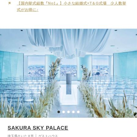
しくありたい、そんなおふたりに相応しい空間です。
【国内挙式組数『No1』】小さな結婚式×T＆G式場 少人数挙
式がお得に♪
SAKURA SKY PALACE
埼玉県さいたま市 │ ゲストハウス