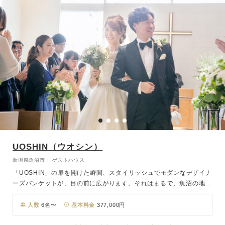
ます。
UOSHIN（ウオシン）
新潟県魚沼市 │ ゲストハウス
「UOSHIN」の扉を開けた瞬間、スタイリッシュでモダンなデザイナ
ーズバンケットが、目の前に広がります。それはまるで、魚沼の地だ
ということを忘れてしまうほど、居心地の良さを極めたオリエンタル
リゾート風のラウンジ。リゾートホテルのスイートルームをイメージ
人数
6名〜
基本料金
377,000円
したブライズルーム。「UOSHIN」では、お二人のウェディングシー