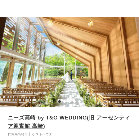
誓いを立てていただけます。 披露宴会場はタイプの違う5種類があ
り、気品溢れる「ストーリア」、白×ブラウンの組み合わせがマニッ
シュな「クラージュ」など、人数やコーディネートに合わせてお選び
いただけます。 お祝いに駆けつけてくださった皆さまのために、ス
タッフ全員が心を込めてお迎えいたします。
ニーズ高崎 by T&G WEDDING(旧 アーセンティ
ア迎賓館 高崎)
群馬県高崎市 │ ゲストハウス