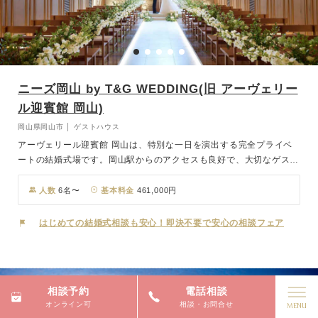
ニーズ岡山 by T&G WEDDING(旧 アーヴェリー
ル迎賓館 岡山)
岡山県岡山市 │ ゲストハウス
アーヴェリール迎賓館 岡山は、特別な一日を演出する完全プライベ
ートの結婚式場です。岡山駅からのアクセスも良好で、大切なゲスト
をスムーズにお迎えできます。 広大な敷地に佇む全館貸切ゲストハ
ウスでは、まるで邸宅に招いたような贅沢なひとときを実現。緑あふ
人数
6名〜
基本料金
461,000円
れるガーデンや開放感のあるチャペルでの挙式は、自然光に包まれた
温かな雰囲気の中、感動的な誓いの瞬間を演出します。 披露宴で
はじめての結婚式相談も安心！即決不要で安心の相談フェア
は、隣接するキッチンで出来たての料理を最高のタイミングで提供。
美しくコーディネートされた会場で、ゲストと特別な時間を過ごせま
す。細部までこだわった上質なおもてなしと美しい空間で、最高の一
日を創り上げます。
相談予約
電話相談
オンライン可
相談・お問合せ