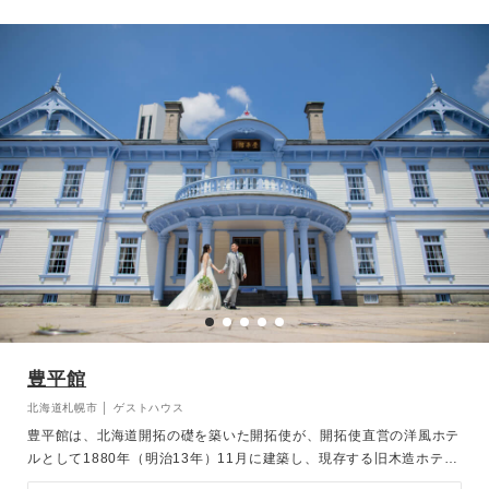
豊平館
北海道札幌市 │ ゲストハウス
豊平館は、北海道開拓の礎を築いた開拓使が、開拓使直営の洋風ホテ
ルとして1880年（明治13年）11月に建築し、現存する旧木造ホテル
としては我が国最古の建物であるとともに明治、大正、昭和と3代に