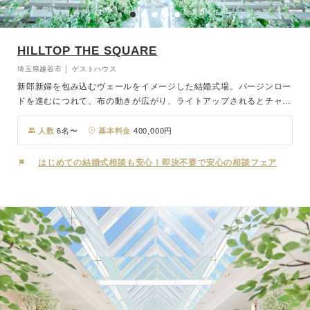
HILLTOP THE SQUARE
埼玉県越谷市 │ ゲストハウス
新郎新婦を包み込むヴェールをイメージした結婚式場。バージンロー
ドを進むにつれて、布の動きが広がり、ライトアップされるとチャペ
ル全体が光とヴェールに包まれ、幻想的な雰囲気を演出します。披露
宴会場は、光と影が織りなすナチュラルで上品な空間です。ゆるやか
人数
6名〜
基本料金
400,000円
な自然のモチーフをイメージしたバンケットは、曲線のラインが軽や
かな風を感じさせ、柔らかな曲線と直線の組み合わせで、少人数のア
はじめての結婚式相談も安心！即決不要で安心の相談フェア
ットホームな結婚式に最適です。また、HILLTOP THE SQUAREで
は、カフェやエステなど、日常の中で特別な日『結婚式』も叶えるこ
とができます。大切な日にはレストランでの食事を楽しんだり、お子
様が生まれた後は七五三や成人式など、いつでもお越しいただける場
所を提供しています。すべての女性の一生を応援し、ずっと輝き続け
られるようサポートいたします。