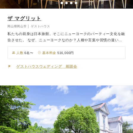
ザ マグリット
岡山県岡山市 │ ゲストハウス
私たちの前身は日本旅館。そこにニューヨークのパーティー文化を融
合させた。 なぜ、ニューヨークなのか？人種や言葉や習慣の違いを
超えて、様々な国々の人たちが住んでいるニューヨーク。そこはアメ
リカというより、世界を凝縮したような街と言った方が正しいかも知
人数
6名〜
基本料金
516,000円
れない。そこで育ったパーティー文化は、国境を越え、人種を超え、
年齢を超えて、すべての人たちに受け入れられる楽しいものになって
ゲストハウスウェディング 相談会
いる。私たちは、その文化にさらに日本のおもてなし文化を融合させ
ることでどこにもない唯一のウェディング パーティーを誕生させ
た。それこそがマグリット ウェディング。