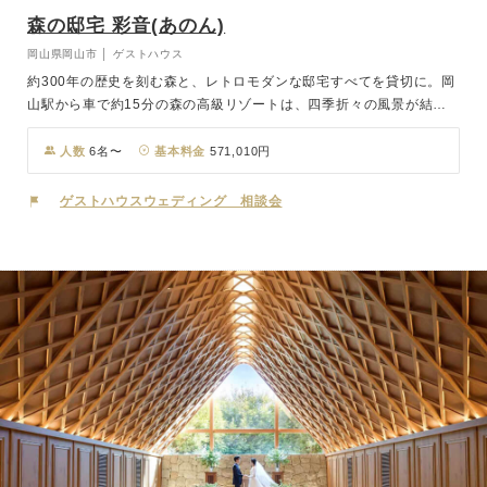
森の邸宅 彩音(あのん)
岡山県岡山市 │ ゲストハウス
約300年の歴史を刻む森と、レトロモダンな邸宅すべてを貸切に。岡
山駅から車で約15分の森の高級リゾートは、四季折々の風景が結婚
式を彩り、時間を忘れるほど心が安らぎます。クラシカルな邸宅と森
やガーデン、ホームパーティのようなウェディングプランをご提案。
人数
6名〜
基本料金
571,010円
彩音には、併設の創作フレンチ料理を提供するお店「彩音レストラ
ン」があります。岡山屈指の緑豊かな庭園を臨みながらの季節ごとの
ゲストハウスウェディング 相談会
旬な食材を使ったフレンチ料理をおたのしみください。クラシカルな
建物と広いガーデンの四季折々な景色、そしてフルートやピアノの生
演奏で幻想的な空間をお楽しみ頂けます。大切な方と大切な日に是非
ご利用ください。