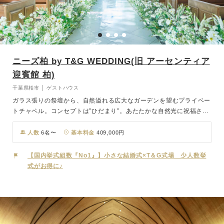
ニーズ柏 by T&G WEDDING(旧 アーセンティア
迎賓館 柏)
千葉県柏市 │ ゲストハウス
ガラス張りの祭壇から、自然溢れる広大なガーデンを望むプライベー
トチャペル。コンセプトは”ひだまり”。あたたかな自然光に祝福され
る感動的でアットホームな挙式が叶います。広大な森のガーデンの中
の貸切邸宅。チャペルからバンケットまで、オールガーデンビューの
人数
6名〜
基本料金
409,000円
邸宅で、緑に囲まれたハウスウェディングが叶います。白を基調とし
たパーティ会場は、気品あふれる上質空間。主役の花嫁をひときわ引
【国内挙式組数『No1』】小さな結婚式×T＆G式場 少人数挙
き立てる大階段や特別な輝きを放つシャンデリアがアクセントとなっ
式がお得に♪
て、おふたりの特別な一日を演出します。