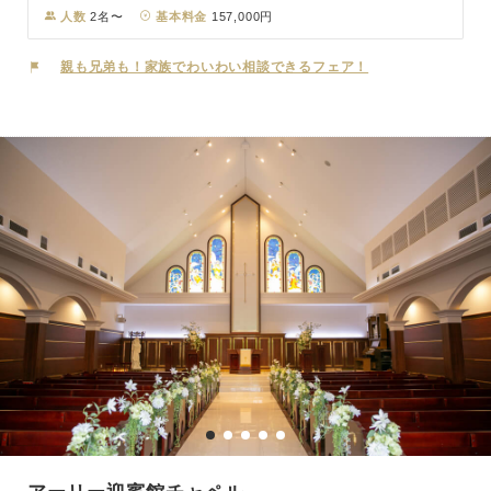
わたり天皇家が訪れた由緒ある建物です。1964年（昭和39年）には
人数
2名〜
基本料金
157,000円
国の重要文化財に指定されました。そんなクラシカルな雰囲気の中で
まるで映画のようなワンシーンを。
親も兄弟も！家族でわいわい相談できるフェア！