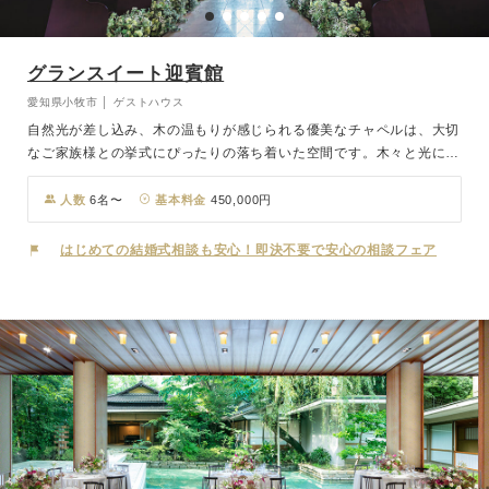
グランスイート迎賓館
愛知県小牧市 │ ゲストハウス
自然光が差し込み、木の温もりが感じられる優美なチャペルは、大切
なご家族様との挙式にぴったりの落ち着いた空間です。木々と光に祝
福されながら、大切な人々との特別な瞬間を過ごせます。また、プー
ル付きガーデンでは、華やかで自由な演出も叶えられ、明るく温かみ
人数
6名〜
基本料金
450,000円
のある雰囲気の中で、心に残るウェディングを実現します。
はじめての結婚式相談も安心！即決不要で安心の相談フェア