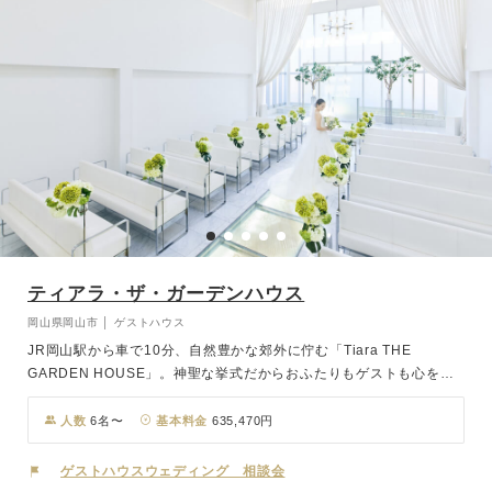
ティアラ・ザ・ガーデンハウス
岡山県岡山市 │ ゲストハウス
JR岡山駅から車で10分、自然豊かな郊外に佇む「Tiara THE
GARDEN HOUSE」。神聖な挙式だからおふたりもゲストも心をま
っさらにして臨んでほしい。そんな思いを込めてチャペルは余分な装
飾を一切なくし、できるだけ自然光を生かせるピュアホワイトで統
人数
6名〜
基本料金
635,470円
一。純白の空間で誓った永遠。ふりそそぐ光がおふたりの歩む道をま
っすぐに示してくれます。会食は自然光が差し込む明るいメインホー
ゲストハウスウェディング 相談会
ルで。華やかでフォーマルな中でもゆったり過ごす空間は、お食事や