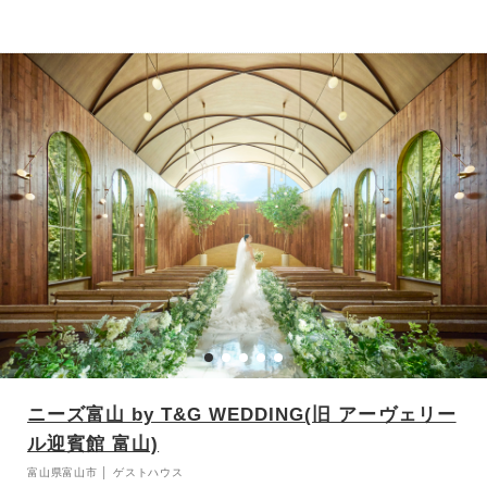
ふたりらしいスタイルを大切にした自然体のウエディングが叶いま
す。まるで自宅にゲストを招くようなプライベート感に満ちた空間
で、オーダーメイドの結婚式を一緒に創り上げることができるのも大
きな魅力。邸宅だからこそ感じられる、非日常とくつろぎが調和した
ひとときが、おふたりとゲストにかけがえのない思い出を紡ぎます。
ニーズ富山 by T&G WEDDING(旧 アーヴェリー
ル迎賓館 富山)
富山県富山市 │ ゲストハウス