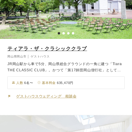
ティアラ・ザ・クラシッククラブ
岡山県岡山市 │ ゲストハウス
JR岡山駅から車で5分、岡山県総合グラウンドの一角に建つ「Tiara
THE CLASSIC CLUB」。かつて「第17師団岡山偕行社」として旧
陸軍の将校集会所だった洋館は、100余年を経た現在では結婚式場と
してはもちろん、市民の憩いの場として活躍し続けています。風と光
人数
6名〜
基本料金
635,470円
を感じながらのガーデンセレモニーは、開放的な空間で誰もが和やか
な表情に。おふたりはもちろん、ゲストの記憶にも刻まれる印象的な
ゲストハウスウェディング 相談会
セレモニーで一生の誓いをたてていただけます。一日一組限定の貸切
ウエディングだからこそ、パーティはゲストを自宅に招いたようにゆ
ったりとお過ごしいただけ、おふたりと大切なゲストとの距離感もぐ
っと縮めます。歴史を感じるクラシカルでモダンな空間を、プライベ
ート感覚で贅沢に使いこなしたおもてなしを。