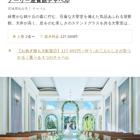
アーリー迎賓館チャペル
宮城県仙台市 │ チャペル
緑豊かな錦ケ丘の森に佇む、荘厳な大聖堂を備えた気品あふれる迎賓
館。天井が高く、息をのむ美しさのステンドグラスを誇る大聖堂は圧
巻。三角の天井とステンドグラスがアクセントの荘厳なチャペルでも
あり、チャペルの大階段は新婦の憧れスポット。ブーケトスやフラワ
人数
2名〜
基本料金
127,000円
ーシャワーなどでご利用可能です。JR「仙台駅」から車で20分とア
クセスの良さも魅力です。
【お急ぎ婚も大歓迎◎】127,000円～叶う♪お二人らしさが見つ
かる｜選べる４つのチャペル