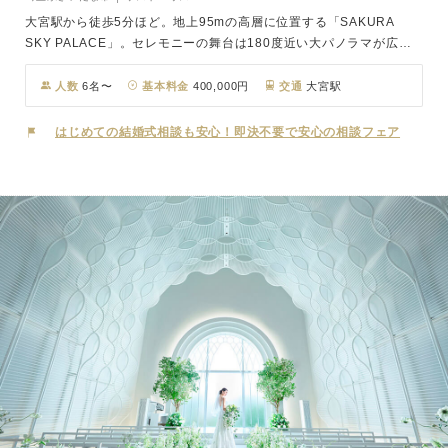
大宮駅から徒歩5分ほど。地上95mの高層に位置する「SAKURA
SKY PALACE」。セレモニーの舞台は180度近い大パノラマが広が
り、まるで天空に浮かんでいるようなチャペル。眼下に広がる大宮の
街並みはもちろんのこと、東京の高層ビル群や富士山を望むことがで
人数
6名〜
基本料金
400,000円
交通
大宮駅
きます。歩みを進めるおふたりを陽光が輝かせ、青空やサンセット、
煌めく夜景など、その瞬間だけの情景が感動のシーンを演出。ゲスト
はじめての結婚式相談も安心！即決不要で安心の相談フェア
の記憶に残る美しいひとときとなるでしょう。パーティ会場は洗練さ
れたアーバンモダンな空間。パノラマビューの他にも、窓から射し込
む光で輝くクリスタルシャンデリアや、臨場感溢れるオープンキッチ
ンも魅力です。大切なゲストに上質なおもてなしをご提供いたしま
す。ここにしかない、大人のスカイウエディングが叶います。