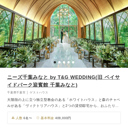
ニーズ千葉みなと by T&G WEDDING(旧 ベイサ
イドパーク迎賓館 千葉みなと)
千葉県千葉市 │ ゲストハウス
大階段の上に立つ独立型教会のある「ホワイトハウス」と森のチャペ
ルがある「ヴィクトリアハウス」と2つの貸切邸宅から、おふたりの
お好みで選ぶことが可能。豊かな表情の木に包まれた、まっすぐなバ
ージンロード。その先にある祭壇を照らす、柔らかな木漏れ日。凛と
人数
6名〜
基本料金
409,000円
しつつもどこか優しい空気で満ちたこの場所は、いつでも自分たちら