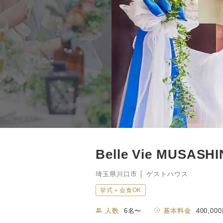
Belle Vie MUSASH
埼玉県川口市 │ ゲストハウス
挙式＋会食OK
人数
6名〜
基本料金
400,00