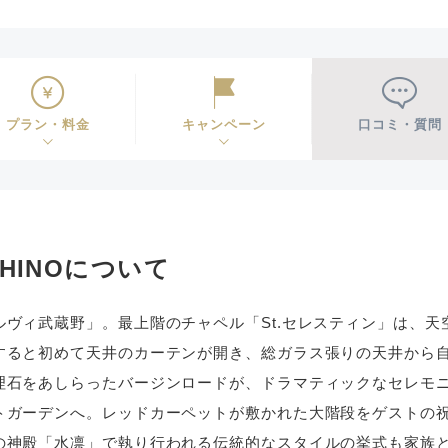
プラン・料金
キャンペーン
口コミ・質問
SASHINOについて
ヴィ武蔵野」。最上階のチャペル「St.セレスティン」は、天
すると初めて天井のカーテンが開き、総ガラス張りの天井から
理石をあしらったバージンロードが、ドラマティックなセレモ
トガーデンへ。レッドカーペットが敷かれた大階段をゲストの
の神殿「水凛」で執り行われる伝統的なスタイルの挙式も家族