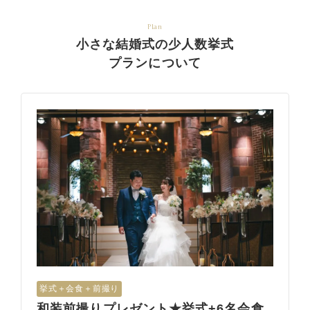
Plan
小さな結婚式の少人数挙式
プランについて
挙式＋会食＋前撮り
和装前撮りプレゼント★挙式+6名会食