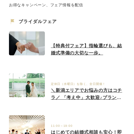
お得なキャンペーン、フェア情報を配信
ブライダルフェア
【特典付フェア】指輪選びも、結
婚式準備の大切な一歩。
定休日（水曜日）を除く、全日開催！
＼新潟エリアでお悩みの方はコチ
ラ／ 「考え中」大歓迎♪プランナ
ーがおふたりにぴったりの会場を
ご提案
11:00～19:00
はじめての結婚式相談も安心！即