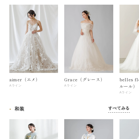
aimer（エメ）
Grace（グレース）
belles 
ルール）
Aライン
Aライン
Aライン
すべてみる
和装