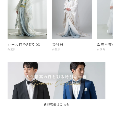
レース打掛SUK-03
夢牡丹
瑞雲平安
白無垢
白無垢
白無垢
新郎衣装はこちら