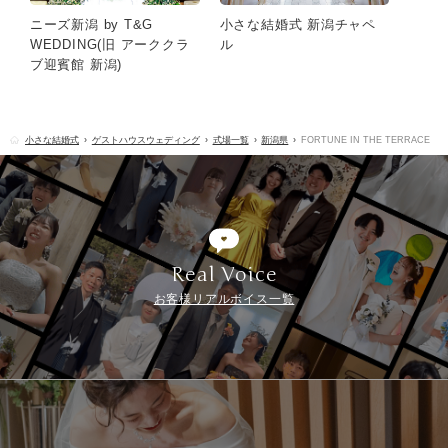
ニーズ新潟 by T&G
小さな結婚式 新潟チャペ
WEDDING(旧 アーククラ
ル
ブ迎賓館 新潟)
小さな結婚式
ゲストハウスウェディング
式場一覧
新潟県
FORTUNE IN THE TERRACE
Real Voice
お客様リアルボイス一覧