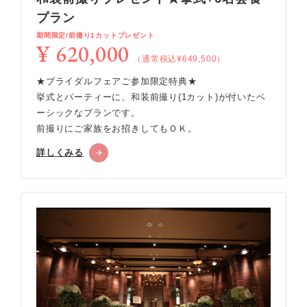
プラン
期間限定/前撮り1カットプレゼント
¥ 620,000
（通常税込¥649,500）
★ブライダルフェアご参加限定特典★
挙式とパーティーに、和装前撮り(1カット)が付いたベ
ーシックなプランです。
前撮りにご家族をお招きしてもＯＫ。
詳しくみる