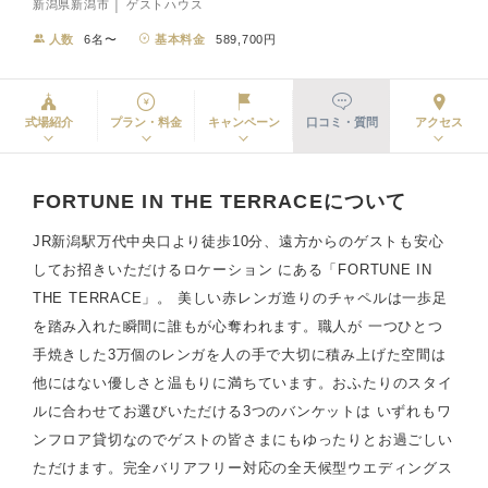
新潟県新潟市 │ ゲストハウス
人数
6名〜
基本料金
589,700円
式場紹介
プラン・料金
キャンペーン
口コミ・質問
アクセス
FORTUNE IN THE TERRACEについて
JR新潟駅万代中央口より徒歩10分、遠方からのゲストも安心
してお招きいただけるロケーション にある「FORTUNE IN
THE TERRACE」。 美しい赤レンガ造りのチャペルは一歩足
を踏み入れた瞬間に誰もが心奪われます。職人が 一つひとつ
手焼きした3万個のレンガを人の手で大切に積み上げた空間は
他にはない優しさと温もりに満ちています。おふたりのスタイ
ルに合わせてお選びいただける3つのバンケットは いずれもワ
ンフロア貸切なのでゲストの皆さまにもゆったりとお過ごしい
ただけます。完全バリアフリー対応の全天候型ウエディングス