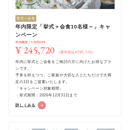
挙式＋会食
年内限定「挙式＋会食10名様～」キャ
ンペーン
年内限定！5万円OFF
¥ 245,720
（通常税込¥295,720）
年内に挙式とご会食をご検討の方に向けたお得なプラ
ンです。
予算を抑えつつ、ご家族や大切な人とたちだけで大満
足の1日をご提案いたします。
「キャンペーン対象期間」
・挙式期間：2026年12月31日まで
詳しくみる