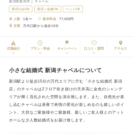
新潟県新潟市 │ チャペル
挙式のみOK
挙式＋会食OK
ペットOK
人数
1名〜
基本料金
77,000円
交通
万代口駅から徒歩10分
式場紹介
プラン・料金
キャンペーン
口コミ・質問
アクセス
小さな結婚式 新潟チャペルについて
新潟駅より徒歩15分の万代エリアに佇む「小さな結婚式 新潟
店」のチャペルは2フロア吹き抜けの天井高に金色のシャンデ
リアが輝く洗礼された空間を演出致します。また、自然光が差
し込むチャペルは昼夜で表情の変化が楽しめるのも嬉しいポイ
ント。大切なご家族様やご親族様、親しいご友人様とのアット
ホームな少人数結婚式をお届け致します。