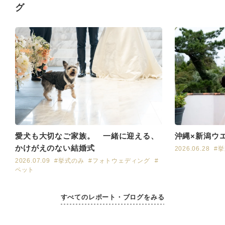
グ
愛犬も大切なご家族。 一緒に迎える、
沖縄×新潟ウ
かけがえのない結婚式
2026.06.28
#
2026.07.09
#挙式のみ
#フォトウェディング
#
ペット
すべてのレポート・ブログをみる