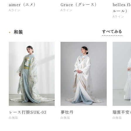
aimer（エメ）
Grace（グレース）
belles 
ルール）
Aライン
Aライン
Aライン
すべてみる
和装
レース打掛SUK-03
夢牡丹
瑞雲平安
白無垢
白無垢
白無垢