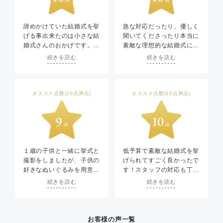
諦めかけていた結婚式を挙
急な対応だったり、優しく
げる事出来たのは小さな結
聞いてくださったり本当に
婚式さんのおかげです。小
素敵な理想的な結婚式にな
さな子供がいる私達にあっ
りました。本当にありがと
続きを読む
続きを読む
た様式で行う事が出来たの
うございました。
と、何よりスタッフさんの
感謝しています。みなさん
優しさや気遣いが私たち2
良い人ばかりで出会いにか
人の心を動かしました。本
んしゃです！
オススメ点数(10点満点)
オススメ点数(10点満点)
当に感謝しています。
１歳の子供と一緒に挙式と
低予算で素敵な結婚式を挙
撮影をしましたが、子供の
げられてすごく良かったで
好きなぬいぐるみを用意し
す！スタッフの対応も丁寧
てくださったおかげで撮影
で最後まで楽しく終えるこ
続きを読む
続きを読む
がスムーズに進みました。
とができました。
子供も楽しそうにしてい
て、利用して良かったと思
います。ありがとうござい
お客様の声一覧