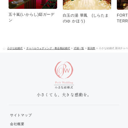
五十嵐(いからし)邸ガーデ
白玉の湯 華鳳 (しらたま
FORT
ン
のゆ かほう)
TERR
小さな結婚式
チャペルウェディング・教会風結婚式
式場一覧
新潟県
小さな結婚式 新潟チャ
小さくても、大きな感動を。
サイトマップ
会社概要