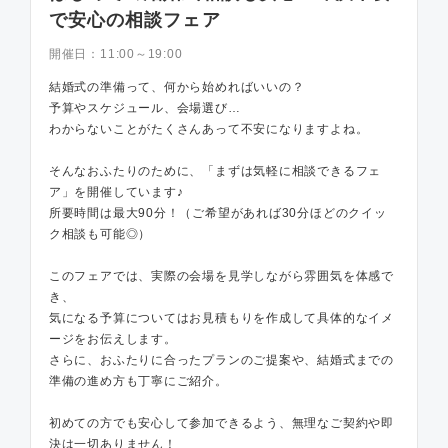
で安心の相談フェア
開催日：
11:00～19:00
結婚式の準備って、何から始めればいいの？
予算やスケジュール、会場選び…
わからないことがたくさんあって不安になりますよね。
そんなおふたりのために、「まずは気軽に相談できるフェ
ア」を開催しています♪
所要時間は最大90分！（ご希望があれば30分ほどのクイッ
ク相談も可能◎）
このフェアでは、実際の会場を見学しながら雰囲気を体感で
き、
気になる予算についてはお見積もりを作成して具体的なイメ
ージをお伝えします。
さらに、おふたりに合ったプランのご提案や、結婚式までの
準備の進め方も丁寧にご紹介。
初めての方でも安心して参加できるよう、無理なご契約や即
決は一切ありません！