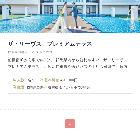
ザ・リーヴス プレミアムテラス
群馬県前橋市 │ ゲストハウス
前橋南ICから車で約1分、 群馬県内から訪れやすい「ザ・リーヴス
プレミアムテラス」。広い駐車場や送迎バスの手配も可能で、遠方の
ゲストにも安心です。館内に足を踏み入れると、 木目調のストライ
プが印象的なチャペルが広がり、 天窓から差し込む光がバージンロ
人数
6名〜
基本料金
420,000円
ードをやさしく 照らします。 光と木のぬくもりに包まれた神聖な空
交通
北関東自動車道前橋南ICから車で約1分
間で、心に刻まれる誓いが叶います。披露宴会場は全天候型でありな
がら開放的。 自然光が満ちる明るい雰囲気が、 どんなコーディネー
ト も美しく引き立てます。 映像や照明を駆使した迫力の演出、 ガー
デンからのサプライズ入場、 大階段 でのフラワーシャワーなど、多
彩なシーンを演出。ゲストと自然体で過ごす笑顔あふれる時間を彩り
1
ます。石畳のテラスでは、 ウェルカムパーティやデザートタイム
も。非日常感に満ちた舞台で、夢のような一日をお楽しみください。