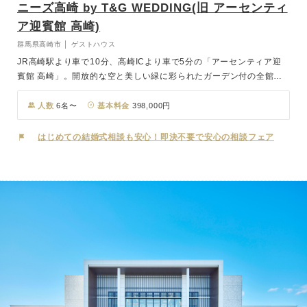
ニーズ高崎 by T&G WEDDING(旧 アーセンティ
ア迎賓館 高崎)
群馬県高崎市 │ ゲストハウス
JR高崎駅より車で10分、高崎ICより車で5分の「アーセンティア迎
賓館 高崎」。開放的な空と美しい緑に彩られたガーデン付の全館貸
切ゲストハウスです。日本ベストチャペル100に選出された独立型チ
ャペル「KOMOREBI」は、洗練されたフォルムと木目調のあたたか
人数
6名〜
基本料金
398,000円
みが共存する建築美。周囲をかこむ水のヴェールの流れる音が心地よ
く、ゲストは穏やかな気持ちでおふたりの誓いを見守ります。光と水
はじめての結婚式相談も安心！即決不要で安心の相談フェア
と緑、自然の調和する美しい空間です。また披露宴会場、チャペル、
ガーデン、ロビー、控室やお化粧室まで、全ての時間・場所を"おふ
たりらしさ"で彩られた空間にコーディネートできるのもプライベー
トウェディングならでは。スタッフ全員がおふたりの専任となり、ゲ
ストをお迎えいたします。